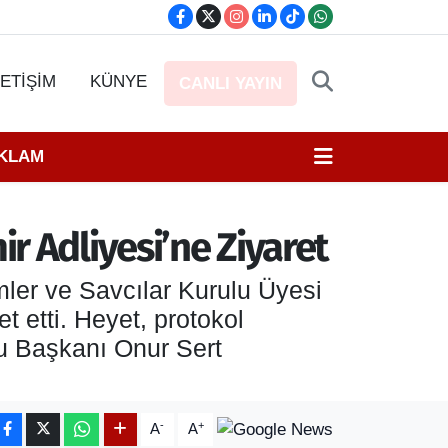
LETİŞİM
KÜNYE
CANLI YAYIN
EKLAM
r Adliyesi’ne Ziyaret
ler ve Savcılar Kurulu Üyesi
t etti. Heyet, protokol
nu Başkanı Onur Sert
-
+
A
A