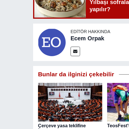
Yılbaşı sofrala
yapılır?
EDITÖR HAKKINDA
Ecem Orpak
Bunlar da ilginizi çekebilir
Çerçeve yasa teklifine
TeosFest'