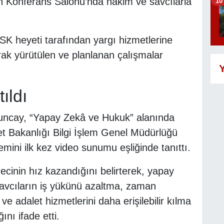
n Konferans Salonu’nda hâkim ve savcılarla
10
SK heyeti tarafından yargı hizmetlerine
arak yürütülen ve planlanan çalışmalar
Y
ıldı
uncay, “Yapay Zekâ ve Hukuk” alanında
t Bakanlığı Bilgi İşlem Genel Müdürlüğü
temini ilk kez video sunumu eşliğinde tanıttı.
ecinin hız kazandığını belirterek, yapay
savcıların iş yükünü azaltma, zaman
ve adalet hizmetlerini daha erişilebilir kılma
nı ifade etti.