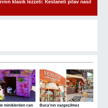
rının klasik lezzeti: Kestaneli pilav nasıl
te miniklerden can
Buca’nın vazgeçilmez