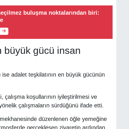
eçilmez buluşma noktalarından biri:
ee
en büyük gücü insan
ise adalet teşkilatının en büyük gücünün
 çalışma koşullarının iyileştirilmesi ve
önelik çalışmaların sürdüğünü ifade etti.
yemekhanesinde düzenlenen öğle yemeğine
atmosferde gerçekleşen ziyaretin ardından