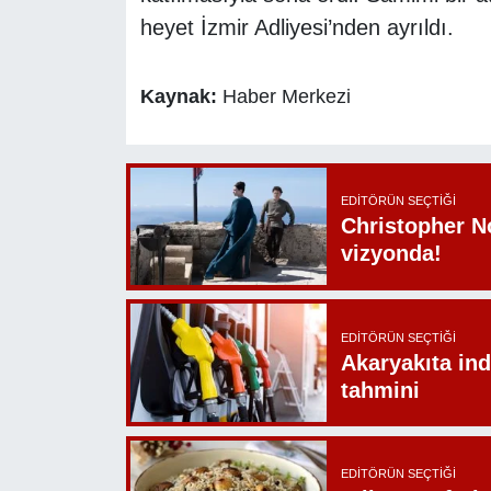
heyet İzmir Adliyesi’nden ayrıldı.
Kaynak:
Haber Merkezi
EDITÖRÜN SEÇTIĞI
Christopher N
vizyonda!
EDITÖRÜN SEÇTIĞI
Akaryakıta ind
tahmini
EDITÖRÜN SEÇTIĞI