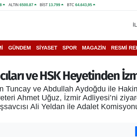
8
ALTIN
6500.87
BİST
13.799
BTC
64.643,95
İ
İ
GÜNDEM
SİYASET
SPOR
MAGAZİN
RESMİ R
ıları ve HSK Heyetinden İzmi
n Tuncay ve Abdullah Aydoğdu ile Hakim
eri Ahmet Uğuz, İzmir Adliyesi’ni ziyare
şsavcısı Ali Yeldan ile Adalet Komisyo