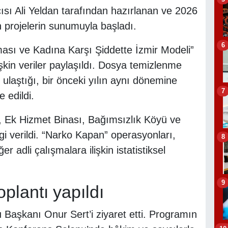
sı Ali Yeldan tarafından hazırlanan ve 2026
n projelerin sunumuyla başladı.
6
sı ve Kadına Karşı Şiddette İzmir Modeli”
lişkin veriler paylaşıldı. Dosya temizlenme
ulaştığı, bir önceki yılın aynı dönemine
7
 edildi.
, Ek Hizmet Binası, Bağımsızlık Köyü ve
lgi verildi. “Narko Kapan” operasyonları,
8
r adli çalışmalara ilişkin istatistiksel
9
plantı yapıldı
Başkanı Onur Sert’i ziyaret etti. Programın