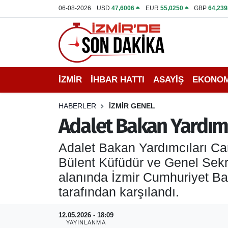
06-08-2026
USD
47,6006
EUR
55,0250
GBP
64,239
İZMİR
İzmir Nöbetçi Eczaneler
İHBAR HATTI
İzmir Hava Durumu
İZMİR
İHBAR HATTI
ASAYİŞ
EKONOM
DEPREM
İzmir Namaz Vakitleri
HABERLER
İZMİR GENEL
GENEL
İzmir Trafik Yoğunluk Haritası
Adalet Bakan Yardımc
EKONOMİ
Puan Durumu ve Fikstür
Adalet Bakan Yardımcıları Ca
Bülent Küfüdür ve Genel Sekret
SİYASET
Tüm Manşetler
alanında İzmir Cumhuriyet Ba
tarafından karşılandı.
SPOR
Son Dakika Haberleri
12.05.2026 - 18:09
ASAYİŞ
Haber Arşivi
YAYINLANMA