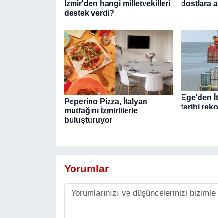
İzmir'den hangi milletvekilleri
dostlara a
destek verdi?
Ege'den İt
Peperino Pizza, İtalyan
tarihi reko
mutfağını İzmirlilerle
buluşturuyor
Yorumlar