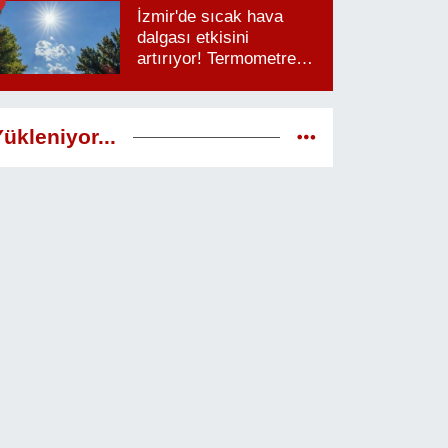
İzmir'de sıcak hava
dalgası etkisini
artırıyor! Termometreler
38 dereceyi görecek
ükleniyor...