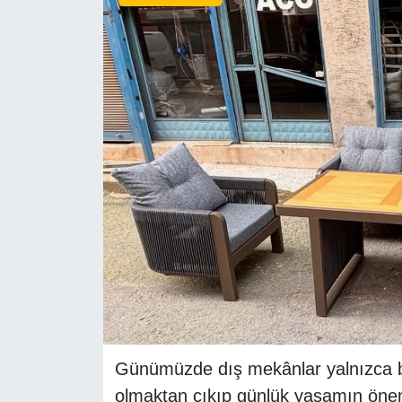
RESMİ REKLAM
Günümüzde dış mekânlar yalnızca bel
olmaktan çıkıp günlük yaşamın önem