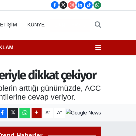
LETİŞİM
KÜNYE
CANLI YAYIN
EKLAM
riyle dikkat çekiyor
eplerin arttığı günümüzde, ACC
tilerine cevap veriyor.
-
+
A
A
Trend Haberler