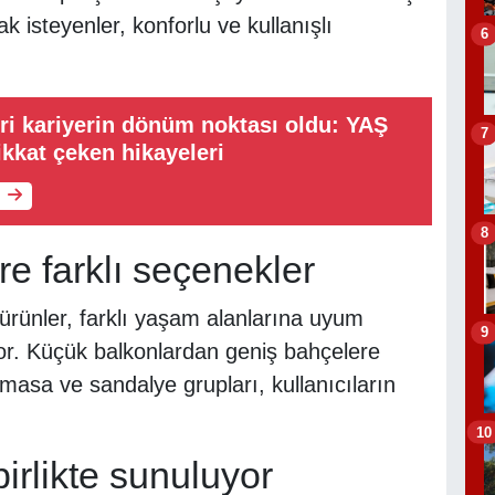
k isteyenler, konforlu ve kullanışlı
6
keri kariyerin dönüm noktası oldu: YAŞ
7
ikkat çeken hikayeleri
8
e farklı seçenekler
rünler, farklı yaşam alanlarına uyum
9
iyor. Küçük balkonlardan geniş bahçelere
 masa ve sandalye grupları, kullanıcıların
10
birlikte sunuluyor