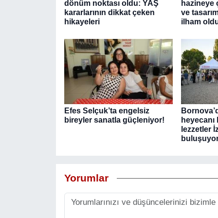
dönüm noktası oldu: YAŞ
hazineye ç
kararlarının dikkat çeken
ve tasarım
hikayeleri
ilham old
Efes Selçuk’ta engelsiz
Bornova’da
bireyler sanatla güçleniyor!
heyecanı 
lezzetler İ
buluşuyo
Yorumlar