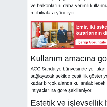
ve balkonlarını daha verimli kullanma
mobilyalara yöneliyor.
İzmir, iki as
kararlarının d
İçeriği Görüntüle
Kullanım amacına gör
ACC Sandalye bünyesinde yer alan ü
sağlayacak şekilde çeşitlilik göster
kadar birçok alanda kullanılabilecek
ihtiyaçlarına göre şekilleniyor.
Estetik ve işlevsellik 