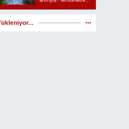
artırıyor! Termometreler
38 dereceyi görecek
ükleniyor...