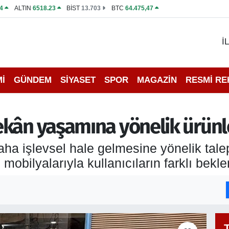
4
ALTIN
6518.23
BİST
13.703
BTC
64.475,47
İ
İ
GÜNDEM
SİYASET
SPOR
MAGAZİN
RESMİ R
kân yaşamına yönelik ürünle
aha işlevsel hale gelmesine yönelik tal
ilyalarıyla kullanıcıların farklı beklen