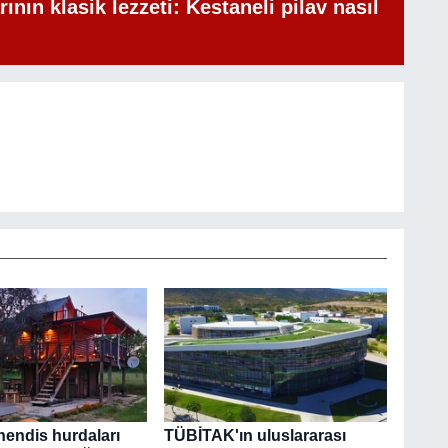
rının klasik lezzeti: Kestaneli pilav nasıl
hendis hurdaları
TÜBİTAK'ın uluslararası