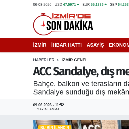
06-08-2026
USD
47,5971
EUR
55,1336
GBP
64,253
İZMİR
İzmir Nöbetçi Eczaneler
İHBAR HATTI
İzmir Hava Durumu
İZMİR
İHBAR HATTI
ASAYİŞ
EKONOM
DEPREM
İzmir Namaz Vakitleri
HABERLER
İZMİR GENEL
GENEL
İzmir Trafik Yoğunluk Haritası
ACC Sandalye, dış me
EKONOMİ
Puan Durumu ve Fikstür
Bahçe, balkon ve terasların d
Sandalye sunduğu dış mekân mob
SİYASET
Tüm Manşetler
09.06.2026 - 11:52
SPOR
Son Dakika Haberleri
YAYINLANMA
ASAYİŞ
Haber Arşivi
BU BIR İLANDIR