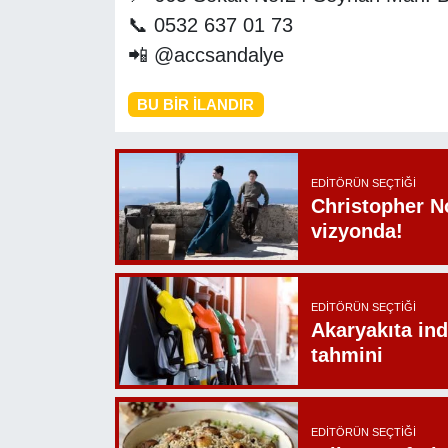
📞 0532 637 01 73
📲 @accsandalye
BU BIR İLANDIR
EDITÖRÜN SEÇTIĞI
Christopher N
vizyonda!
EDITÖRÜN SEÇTIĞI
Akaryakıta ind
tahmini
EDITÖRÜN SEÇTIĞI