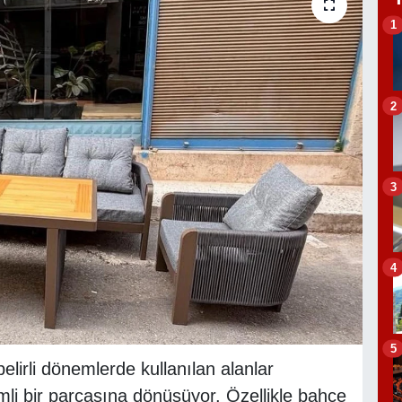
1
2
3
4
5
irli dönemlerde kullanılan alanlar
li bir parçasına dönüşüyor. Özellikle bahçe