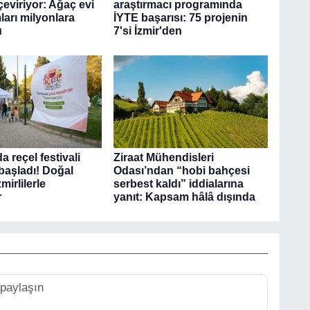
eviriyor: Ağaç evi
araştırmacı programında
ları milyonlara
İYTE başarısı: 75 projenin
u
7'si İzmir'den
 reçel festivali
Ziraat Mühendisleri
başladı! Doğal
Odası’ndan “hobi bahçesi
zmirlilerle
serbest kaldı” iddialarına
r
yanıt: Kapsam hâlâ dışında