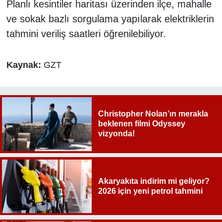
Planlı kesintiler haritası üzerinden ilçe, mahalle
ve sokak bazlı sorgulama yapılarak elektriklerin
tahmini veriliş saatleri öğrenilebiliyor.
Kaynak:
GZT
Christopher Nolan’ın merakla
beklenen filmi Odyssey
vizyonda!
Akaryakıta indirim mi geliyor?
2026 için yeni petrol tahmini