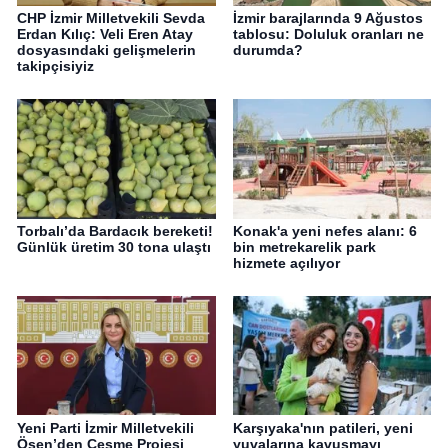
CHP İzmir Milletvekili Sevda
İzmir barajlarında 9 Ağustos
Erdan Kılıç: Veli Eren Atay
tablosu: Doluluk oranları ne
dosyasındaki gelişmelerin
durumda?
takipçisiyiz
Torbalı’da Bardacık bereketi!
Konak'a yeni nefes alanı: 6
Günlük üretim 30 tona ulaştı
bin metrekarelik park
hizmete açılıyor
Yeni Parti İzmir Milletvekili
Karşıyaka'nın patileri, yeni
Ösen’den Çeşme Projesi
yuvalarına kavuşmayı