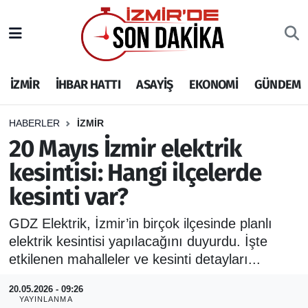
İZMİR
İzmir Nöbetçi Eczaneler
İZMİR
İHBAR HATTI
ASAYİŞ
EKONOMİ
GÜNDEM
İHBAR HATTI
İzmir Hava Durumu
DEPREM
İzmir Namaz Vakitleri
HABERLER
İZMİR
20 Mayıs İzmir elektrik
GENEL
İzmir Trafik Yoğunluk Haritası
kesintisi: Hangi ilçelerde
kesinti var?
EKONOMİ
Puan Durumu ve Fikstür
GDZ Elektrik, İzmir’in birçok ilçesinde planlı
SİYASET
Tüm Manşetler
elektrik kesintisi yapılacağını duyurdu. İşte
etkilenen mahalleler ve kesinti detayları...
SPOR
Son Dakika Haberleri
20.05.2026 - 09:26
ASAYİŞ
Haber Arşivi
YAYINLANMA