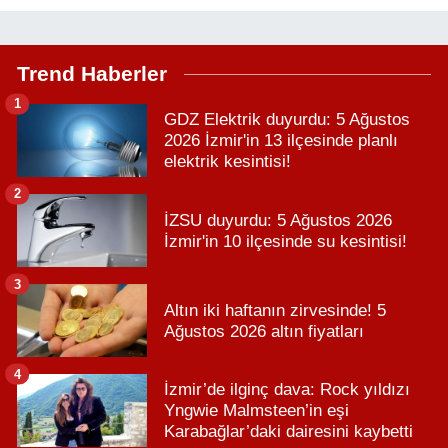
Trend Haberler
1
GDZ Elektrik duyurdu: 5 Ağustos
2026 İzmir'in 13 ilçesinde planlı
elektrik kesintisi!
2
İZSU duyurdu: 5 Ağustos 2026
İzmir'in 10 ilçesinde su kesintisi!
3
Altın iki haftanın zirvesinde! 5
Ağustos 2026 altın fiyatları
4
İzmir’de ilginç dava: Rock yıldızı
Yngwie Malmsteen’in eşi
Karabağlar’daki dairesini kaybetti