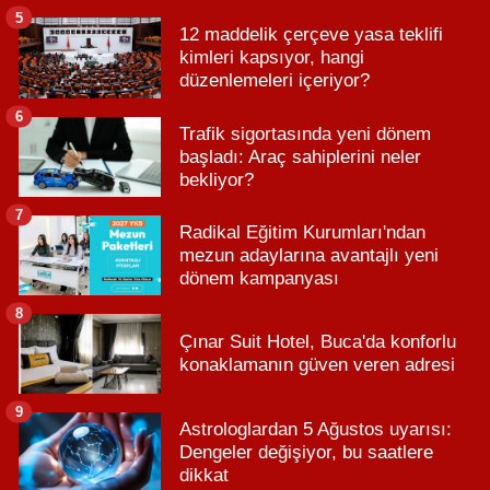
5
12 maddelik çerçeve yasa teklifi
kimleri kapsıyor, hangi
düzenlemeleri içeriyor?
6
Trafik sigortasında yeni dönem
başladı: Araç sahiplerini neler
bekliyor?
7
Radikal Eğitim Kurumları'ndan
mezun adaylarına avantajlı yeni
dönem kampanyası
8
Çınar Suit Hotel, Buca'da konforlu
konaklamanın güven veren adresi
9
Astrologlardan 5 Ağustos uyarısı:
Dengeler değişiyor, bu saatlere
dikkat