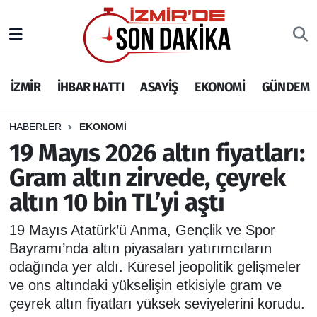
İZMİR
İzmir Nöbetçi Eczaneler
İZMİR
İHBAR HATTI
ASAYİŞ
EKONOMİ
GÜNDEM
İHBAR HATTI
İzmir Hava Durumu
DEPREM
İzmir Namaz Vakitleri
HABERLER
EKONOMİ
19 Mayıs 2026 altın fiyatları:
GENEL
İzmir Trafik Yoğunluk Haritası
Gram altın zirvede, çeyrek
altın 10 bin TL’yi aştı
EKONOMİ
Puan Durumu ve Fikstür
19 Mayıs Atatürk’ü Anma, Gençlik ve Spor
SİYASET
Tüm Manşetler
Bayramı’nda altın piyasaları yatırımcıların
odağında yer aldı. Küresel jeopolitik gelişmeler
SPOR
Son Dakika Haberleri
ve ons altındaki yükselişin etkisiyle gram ve
çeyrek altın fiyatları yüksek seviyelerini korudu.
ASAYİŞ
Haber Arşivi