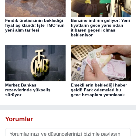
Fındık üreticisinin beklediği
Benzine indirim geliyor: Yeni
fiyat açıklandı: İşte TMO'nun
fiyatların gece yarısından
yeni alım tarifesi
itibaren geçerli olması
bekleniyor
Merkez Bankası
Emeklilerin beklediği haber
rezervlerinde yükseliş
geldi! Fark ödemeleri bu
sürüyor
gece hesaplara yatırılacak
Yorumlar