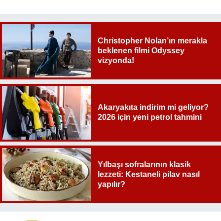
Christopher Nolan’ın merakla
beklenen filmi Odyssey
vizyonda!
Akaryakıta indirim mi geliyor?
2026 için yeni petrol tahmini
Yılbaşı sofralarının klasik
lezzeti: Kestaneli pilav nasıl
yapılır?