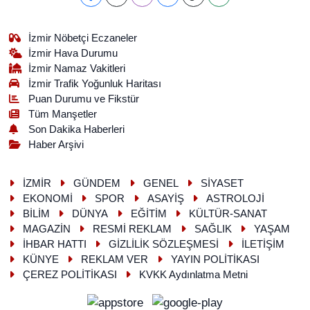
İzmir Nöbetçi Eczaneler
İzmir Hava Durumu
İzmir Namaz Vakitleri
İzmir Trafik Yoğunluk Haritası
Puan Durumu ve Fikstür
Tüm Manşetler
Son Dakika Haberleri
Haber Arşivi
İZMİR
GÜNDEM
GENEL
SİYASET
EKONOMİ
SPOR
ASAYİŞ
ASTROLOJİ
BİLİM
DÜNYA
EĞİTİM
KÜLTÜR-SANAT
MAGAZİN
RESMİ REKLAM
SAĞLIK
YAŞAM
İHBAR HATTI
GİZLİLİK SÖZLEŞMESİ
İLETİŞİM
KÜNYE
REKLAM VER
YAYIN POLİTİKASI
ÇEREZ POLİTİKASI
KVKK Aydınlatma Metni