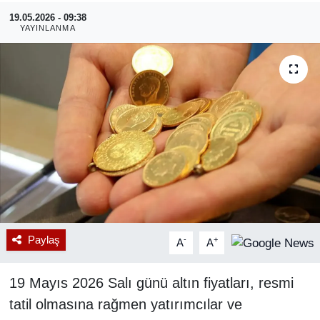
19.05.2026 - 09:38
RESMİ REKLAM
YAYINLANMA
Paylaş
-
+
A
A
19 Mayıs 2026 Salı günü altın fiyatları, resmi
tatil olmasına rağmen yatırımcılar ve