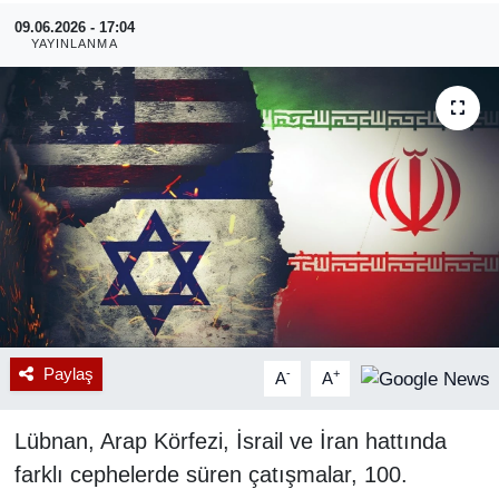
09.06.2026 - 17:04
RESMİ REKLAM
YAYINLANMA
Paylaş
-
+
A
A
Lübnan, Arap Körfezi, İsrail ve İran hattında
farklı cephelerde süren çatışmalar, 100.