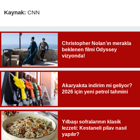
Kaynak:
CNN
Christopher Nolan’ın merakla
beklenen filmi Odyssey
vizyonda!
Akaryakıta indirim mi geliyor?
2026 için yeni petrol tahmini
Yılbaşı sofralarının klasik
lezzeti: Kestaneli pilav nasıl
yapılır?