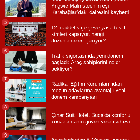
Yngwie Malmsteen’in eşi
Karabağlar’daki dairesini kaybetti
5
12 maddelik çerçeve yasa teklifi
kimleri kapsıyor, hangi
düzenlemeleri içeriyor?
6
Trafik sigortasında yeni dönem
başladı: Araç sahiplerini neler
bekliyor?
7
Radikal Eğitim Kurumları'ndan
mezun adaylarına avantajlı yeni
dönem kampanyası
8
Çınar Suit Hotel, Buca'da konforlu
konaklamanın güven veren adresi
9