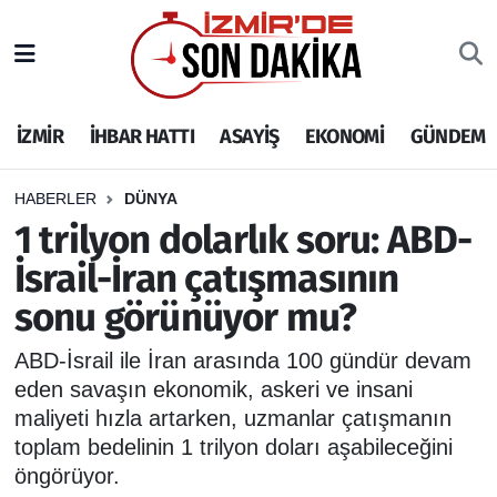
İZMİR
İzmir Nöbetçi Eczaneler
İZMİR
İHBAR HATTI
ASAYİŞ
EKONOMİ
GÜNDEM
İHBAR HATTI
İzmir Hava Durumu
DEPREM
İzmir Namaz Vakitleri
HABERLER
DÜNYA
1 trilyon dolarlık soru: ABD-
GENEL
İzmir Trafik Yoğunluk Haritası
İsrail-İran çatışmasının
sonu görünüyor mu?
EKONOMİ
Puan Durumu ve Fikstür
ABD-İsrail ile İran arasında 100 gündür devam
SİYASET
Tüm Manşetler
eden savaşın ekonomik, askeri ve insani
maliyeti hızla artarken, uzmanlar çatışmanın
SPOR
Son Dakika Haberleri
toplam bedelinin 1 trilyon doları aşabileceğini
öngörüyor.
ASAYİŞ
Haber Arşivi