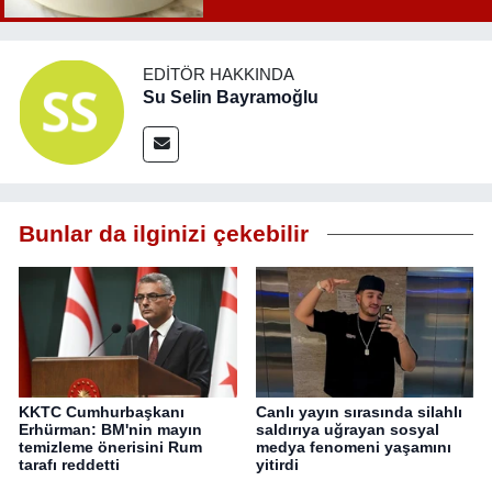
EDITÖR HAKKINDA
Su Selin Bayramoğlu
Bunlar da ilginizi çekebilir
KKTC Cumhurbaşkanı
Canlı yayın sırasında silahlı
Erhürman: BM'nin mayın
saldırıya uğrayan sosyal
temizleme önerisini Rum
medya fenomeni yaşamını
tarafı reddetti
yitirdi