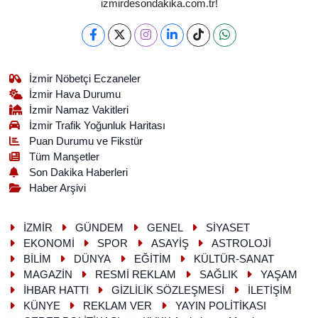
izmirdesondakika.com.tr!
İzmir Nöbetçi Eczaneler
İzmir Hava Durumu
İzmir Namaz Vakitleri
İzmir Trafik Yoğunluk Haritası
Puan Durumu ve Fikstür
Tüm Manşetler
Son Dakika Haberleri
Haber Arşivi
İZMİR
GÜNDEM
GENEL
SİYASET
EKONOMİ
SPOR
ASAYİŞ
ASTROLOJİ
BİLİM
DÜNYA
EĞİTİM
KÜLTÜR-SANAT
MAGAZİN
RESMİ REKLAM
SAĞLIK
YAŞAM
İHBAR HATTI
GİZLİLİK SÖZLEŞMESİ
İLETİŞİM
KÜNYE
REKLAM VER
YAYIN POLİTİKASI