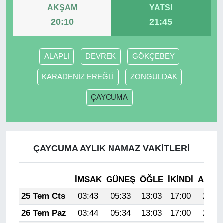
AKŞAM
YATSI
20:10
21:45
ALAPLI
DEVREK
GÖKÇEBEY
KARADENİZ EREĞLİ
ZONGULDAK
ÇAYCUMA
ÇAYCUMA AYLIK NAMAZ VAKITLERI
İMSAK
GÜNEŞ
ÖĞLE
İKINDI
AKŞA
25 Tem Cts
03:43
05:33
13:03
17:00
20:24
26 Tem Paz
03:44
05:34
13:03
17:00
20:23