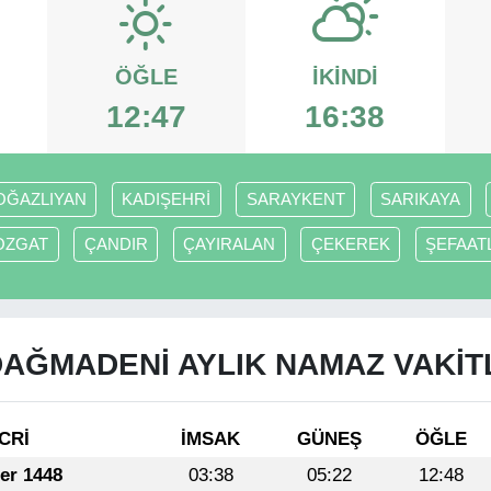
ÖĞLE
İKINDI
12:47
16:38
OĞAZLIYAN
KADIŞEHRİ
SARAYKENT
SARIKAYA
OZGAT
ÇANDIR
ÇAYIRALAN
ÇEKEREK
ŞEFAATL
AĞMADENİ AYLIK NAMAZ VAKIT
CRİ
İMSAK
GÜNEŞ
ÖĞLE
fer 1448
03:38
05:22
12:48