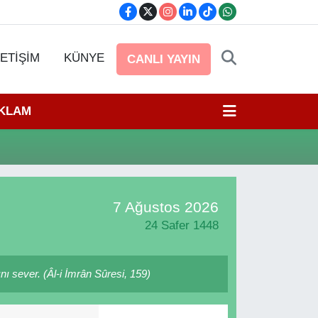
LETİŞİM
KÜNYE
CANLI YAYIN
EKLAM
7 Ağustos 2026
24 Safer 1448
nı sever. (Âl-i İmrân Sûresi, 159)