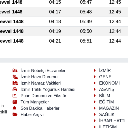
evvel 1448
04:15
05:47
12:45
evvel 1448
04:17
05:48
12:45
levvel 1448
04:18
05:49
12:44
levvel 1448
04:19
05:50
12:44
levvel 1448
04:21
05:51
12:44
İzmir Nöbetçi Eczaneler
İZMİR
İzmir Hava Durumu
GENEL
İzmir Namaz Vakitleri
EKONOMİ
İzmir Trafik Yoğunluk Haritası
ASAYİŞ
Puan Durumu ve Fikstür
BİLİM
Tüm Manşetler
EĞİTİM
in
Son Dakika Haberleri
MAGAZİN
kili
Haber Arşivi
SAĞLIK
İHBAR HATTI
İLETİŞİM