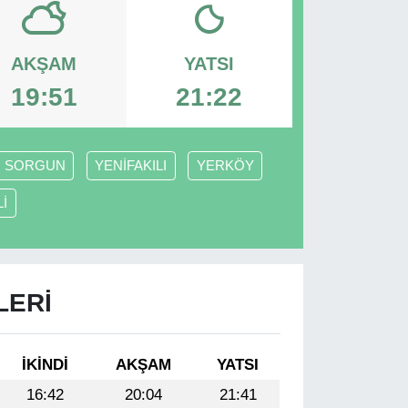
AKŞAM
YATSI
19:51
21:22
SORGUN
YENİFAKILI
YERKÖY
İ
LERI
İKINDI
AKŞAM
YATSI
16:42
20:04
21:41