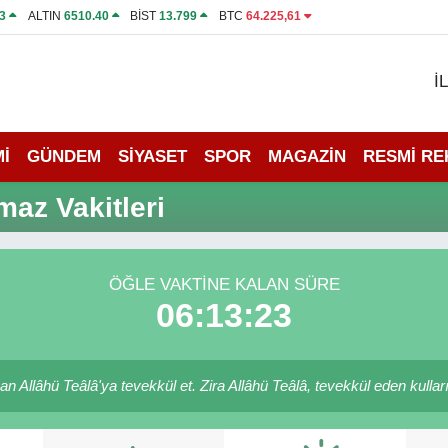
3
ALTIN
6510.40
BİST
13.799
BTC
64.225,61
İ
İ
GÜNDEM
SİYASET
SPOR
MAGAZİN
RESMİ R
az Vakitleri
ÖĞLE VAKTINE KALAN SÜRE
06:13:23
 Allâhü Teâlâ'ya tevekkül et. Zira Allâhü Teâlâ, tevekkül eden kulları