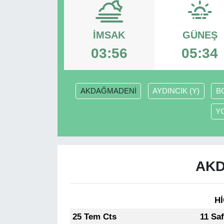
RESMİ REKLAM
İMSAK
GÜNEŞ
03:56
05:34
AKDAĞMADENİ
AYDINCIK (Y)
B
Y
AKD
Hİ
25 Tem Cts
11 Sa