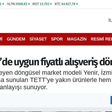
1
ALTIN
6508.83
BİST
13.703
BTC
64.927,78
İ
İ
GÜNDEM
SİYASET
SPOR
MAGAZİN
RESMİ R
r’de uygun fiyatlı alışveriş d
leyen döngüsel market modeli Yenir, İzm
ışa sunulan TETT’ye yakın ürünlerle hem
 anlayışı sunuyor.