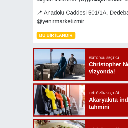
📍 Anadolu Caddesi 501/1A, Dedebaş
@yenirmarketizmir
BU BIR İLANDIR
EDITÖRÜN SEÇTIĞI
Christopher N
vizyonda!
EDITÖRÜN SEÇTIĞI
Akaryakıta ind
tahmini