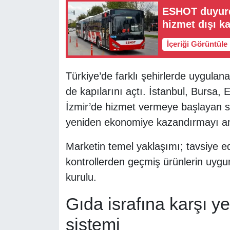
ESHOT duyurdu
hizmet dışı ka
İçeriği Görüntüle
Türkiye’de farklı şehirlerde uygulan
de kapılarını açtı. İstanbul, Bursa,
İzmir’de hizmet vermeye başlayan sis
yeniden ekonomiye kazandırmayı am
Marketin temel yaklaşımı; tavsiye edi
kontrollerden geçmiş ürünlerin uygun
kurulu.
Gıda israfına karşı 
sistemi