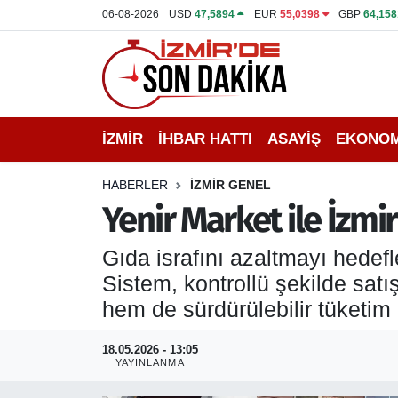
06-08-2026
USD
47,5894
EUR
55,0398
GBP
64,158
İZMİR
İzmir Nöbetçi Eczaneler
İHBAR HATTI
İzmir Hava Durumu
İZMİR
İHBAR HATTI
ASAYİŞ
EKONOM
DEPREM
İzmir Namaz Vakitleri
HABERLER
İZMİR GENEL
GENEL
İzmir Trafik Yoğunluk Haritası
Yenir Market ile İzmi
EKONOMİ
Puan Durumu ve Fikstür
Gıda israfını azaltmayı hedef
Sistem, kontrollü şekilde sat
SİYASET
Tüm Manşetler
hem de sürdürülebilir tüketim
SPOR
Son Dakika Haberleri
18.05.2026 - 13:05
YAYINLANMA
ASAYİŞ
Haber Arşivi