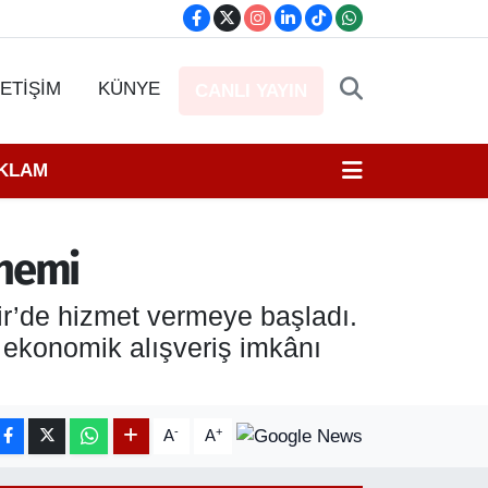
LETİŞİM
KÜNYE
CANLI YAYIN
EKLAM
önemi
ir’de hizmet vermeye başladı.
 ekonomik alışveriş imkânı
-
+
A
A