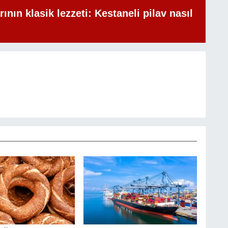
rının klasik lezzeti: Kestaneli pilav nasıl