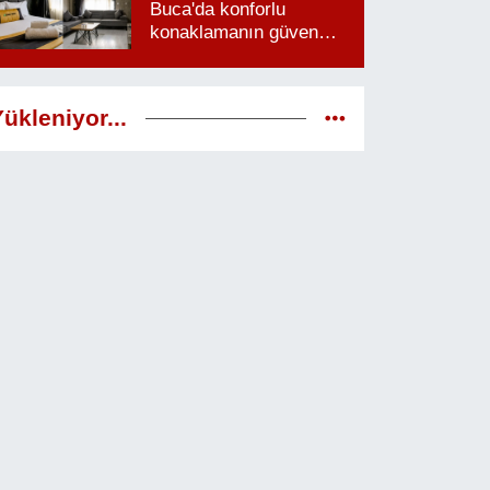
Buca'da konforlu
konaklamanın güven
veren adresi
ükleniyor...