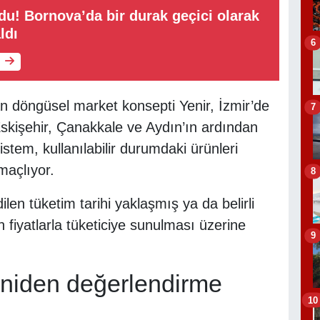
! Bornova’da bir durak geçici olarak
ldı
6
an döngüsel market konsepti Yenir, İzmir’de
7
 Eskişehir, Çanakkale ve Aydın’ın ardından
tem, kullanılabilir durumdaki ürünleri
açlıyor.
8
len tüketim tarihi yaklaşmış ya da belirli
 fiyatlarla tüketiciye sunulması üzerine
9
yeniden değerlendirme
10