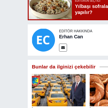
EDITÖRÜN SEÇTIĞI
Yılbaşı sofrala
yapılır?
EDITÖR HAKKINDA
Erhan Can
Bunlar da ilginizi çekebilir