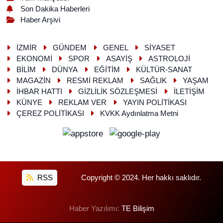
Son Dakika Haberleri
Haber Arşivi
İZMİR
GÜNDEM
GENEL
SİYASET
EKONOMİ
SPOR
ASAYİŞ
ASTROLOJİ
BİLİM
DÜNYA
EĞİTİM
KÜLTÜR-SANAT
MAGAZİN
RESMİ REKLAM
SAĞLIK
YAŞAM
İHBAR HATTI
GİZLİLİK SÖZLEŞMESİ
İLETİŞİM
KÜNYE
REKLAM VER
YAYIN POLİTİKASI
ÇEREZ POLİTİKASI
KVKK Aydınlatma Metni
RSS
Copyright © 2024. Her hakkı saklıdır.
Haber Yazılımı:
TE Bilişim