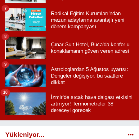
7
Radikal Eğitim Kurumları'ndan
mezun adaylarına avantajlı yeni
dönem kampanyası
8
Çınar Suit Hotel, Buca'da konforlu
konaklamanın güven veren adresi
9
Astrologlardan 5 Ağustos uyarısı:
Dengeler değişiyor, bu saatlere
dikkat
10
İzmir'de sıcak hava dalgası etkisini
artırıyor! Termometreler 38
dereceyi görecek
Yükleniyor...