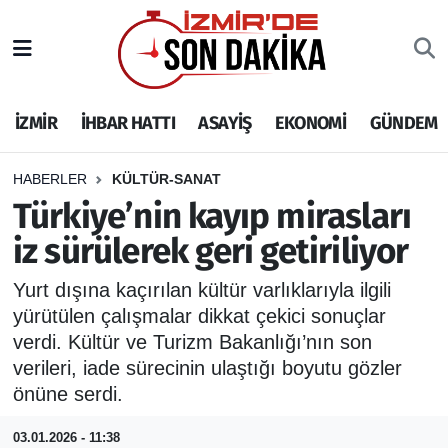
İZMİR
İzmir Nöbetçi Eczaneler
İZMİR
İHBAR HATTI
ASAYİŞ
EKONOMİ
GÜNDEM
İHBAR HATTI
İzmir Hava Durumu
DEPREM
İzmir Namaz Vakitleri
HABERLER
KÜLTÜR-SANAT
Türkiye’nin kayıp mirasları
GENEL
İzmir Trafik Yoğunluk Haritası
iz sürülerek geri getiriliyor
EKONOMİ
Puan Durumu ve Fikstür
Yurt dışına kaçırılan kültür varlıklarıyla ilgili
yürütülen çalışmalar dikkat çekici sonuçlar
SİYASET
Tüm Manşetler
verdi. Kültür ve Turizm Bakanlığı’nın son
verileri, iade sürecinin ulaştığı boyutu gözler
SPOR
Son Dakika Haberleri
önüne serdi.
ASAYİŞ
Haber Arşivi
03.01.2026 - 11:38