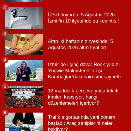
2
İZSU duyurdu: 5 Ağustos 2026
İzmir'in 10 ilçesinde su kesintisi!
3
Altın iki haftanın zirvesinde! 5
Ağustos 2026 altın fiyatları
4
İzmir’de ilginç dava: Rock yıldızı
Yngwie Malmsteen’in eşi
Karabağlar’daki dairesini kaybetti
5
12 maddelik çerçeve yasa teklifi
kimleri kapsıyor, hangi
düzenlemeleri içeriyor?
6
Trafik sigortasında yeni dönem
başladı: Araç sahiplerini neler
bekliyor?