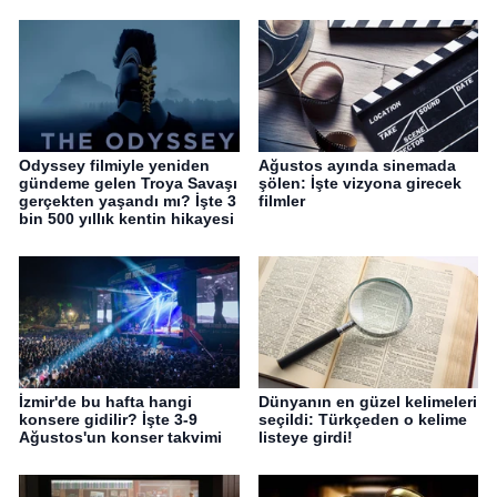
Odyssey filmiyle yeniden
Ağustos ayında sinemada
gündeme gelen Troya Savaşı
şölen: İşte vizyona girecek
gerçekten yaşandı mı? İşte 3
filmler
bin 500 yıllık kentin hikayesi
İzmir'de bu hafta hangi
Dünyanın en güzel kelimeleri
konsere gidilir? İşte 3-9
seçildi: Türkçeden o kelime
Ağustos'un konser takvimi
listeye girdi!