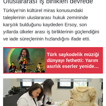
Uluslararası iş birlikleri devrede
Türkiye’nin kültürel miras konusundaki
taleplerinin uluslararası hukuk zemininde
karşılık bulduğunu kaydeden Ersoy, son
yıllarda ülkeler arası iş birliklerinin güçlendiğini
ve iade süreçlerinin hızlandığını ifade etti.
Türk saykodelik müziği
dünyayı fethetti: Yarım
asırlık eserler yeniden
keşfediliyor