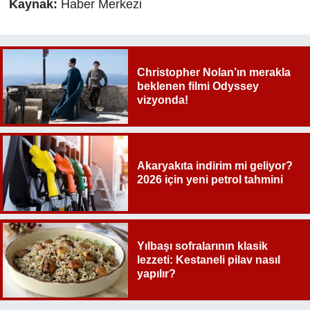
Kaynak:
Haber Merkezi
Christopher Nolan’ın merakla
beklenen filmi Odyssey
vizyonda!
Akaryakıta indirim mi geliyor?
2026 için yeni petrol tahmini
Yılbaşı sofralarının klasik
lezzeti: Kestaneli pilav nasıl
yapılır?