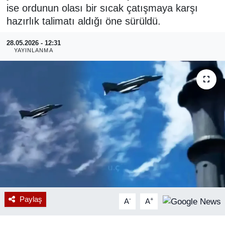
ise ordunun olası bir sıcak çatışmaya karşı
RESMİ REKLAM
hazırlık talimatı aldığı öne sürüldü.
28.05.2026 - 12:31
YAYINLANMA
Paylaş
-
+
A
A