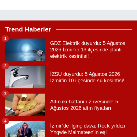
Trend Haberler
1
GDZ Elektrik duyurdu: 5 Ağustos
2026 İzmir'in 13 ilçesinde planlı
elektrik kesintisi!
2
İZSU duyurdu: 5 Ağustos 2026
İzmir'in 10 ilçesinde su kesintisi!
3
Altın iki haftanın zirvesinde! 5
Ağustos 2026 altın fiyatları
4
İzmir’de ilginç dava: Rock yıldızı
Yngwie Malmsteen’in eşi