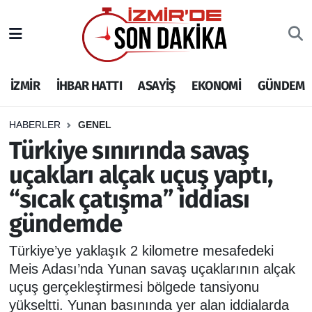
İZMİR
İzmir Nöbetçi Eczaneler
İZMİR
İHBAR HATTI
ASAYİŞ
EKONOMİ
GÜNDEM
İHBAR HATTI
İzmir Hava Durumu
DEPREM
İzmir Namaz Vakitleri
HABERLER
GENEL
Türkiye sınırında savaş
GENEL
İzmir Trafik Yoğunluk Haritası
uçakları alçak uçuş yaptı,
“sıcak çatışma” iddiası
EKONOMİ
Puan Durumu ve Fikstür
gündemde
SİYASET
Tüm Manşetler
Türkiye’ye yaklaşık 2 kilometre mesafedeki
SPOR
Son Dakika Haberleri
Meis Adası’nda Yunan savaş uçaklarının alçak
uçuş gerçekleştirmesi bölgede tansiyonu
ASAYİŞ
Haber Arşivi
yükseltti. Yunan basınında yer alan iddialarda