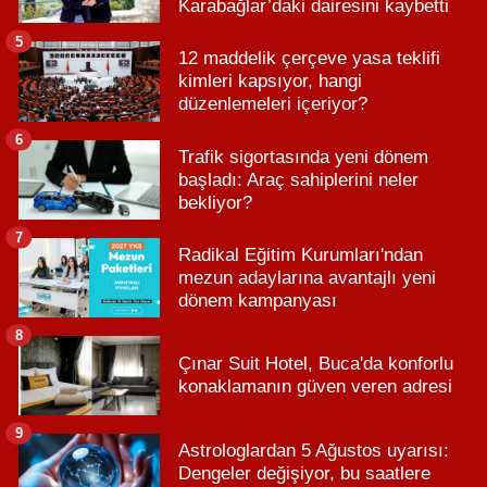
Karabağlar’daki dairesini kaybetti
5
12 maddelik çerçeve yasa teklifi
kimleri kapsıyor, hangi
düzenlemeleri içeriyor?
6
Trafik sigortasında yeni dönem
başladı: Araç sahiplerini neler
bekliyor?
7
Radikal Eğitim Kurumları'ndan
mezun adaylarına avantajlı yeni
dönem kampanyası
8
Çınar Suit Hotel, Buca'da konforlu
konaklamanın güven veren adresi
9
Astrologlardan 5 Ağustos uyarısı:
Dengeler değişiyor, bu saatlere