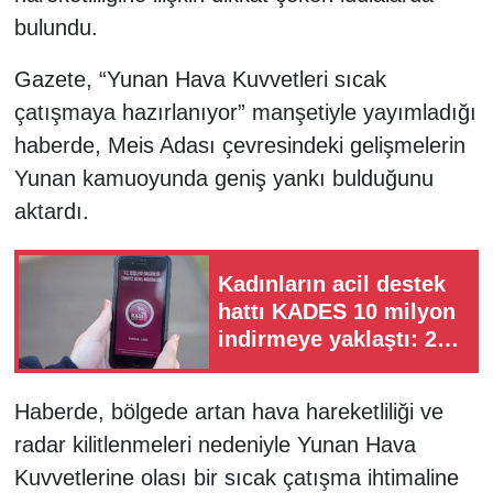
bulundu.
Gazete, “Yunan Hava Kuvvetleri sıcak
çatışmaya hazırlanıyor” manşetiyle yayımladığı
haberde, Meis Adası çevresindeki gelişmelerin
Yunan kamuoyunda geniş yankı bulduğunu
aktardı.
Kadınların acil destek
hattı KADES 10 milyon
indirmeye yaklaştı: 239
bin ihbar yapıldı
Haberde, bölgede artan hava hareketliliği ve
radar kilitlenmeleri nedeniyle Yunan Hava
Kuvvetlerine olası bir sıcak çatışma ihtimaline