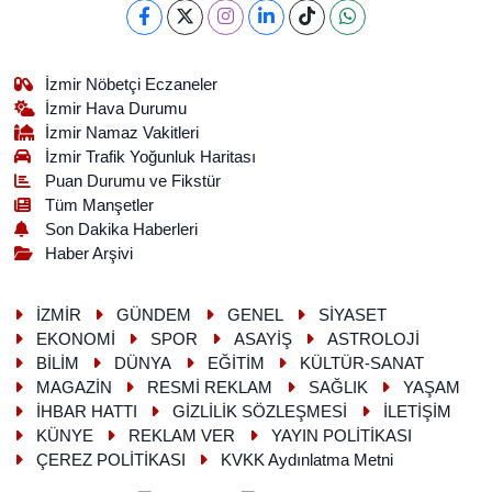
İzmir Nöbetçi Eczaneler
İzmir Hava Durumu
İzmir Namaz Vakitleri
İzmir Trafik Yoğunluk Haritası
Puan Durumu ve Fikstür
Tüm Manşetler
Son Dakika Haberleri
Haber Arşivi
İZMİR
GÜNDEM
GENEL
SİYASET
EKONOMİ
SPOR
ASAYİŞ
ASTROLOJİ
BİLİM
DÜNYA
EĞİTİM
KÜLTÜR-SANAT
MAGAZİN
RESMİ REKLAM
SAĞLIK
YAŞAM
İHBAR HATTI
GİZLİLİK SÖZLEŞMESİ
İLETİŞİM
KÜNYE
REKLAM VER
YAYIN POLİTİKASI
ÇEREZ POLİTİKASI
KVKK Aydınlatma Metni