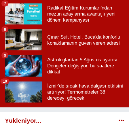
7
Radikal Eğitim Kurumları'ndan
mezun adaylarına avantajlı yeni
dönem kampanyası
8
Çınar Suit Hotel, Buca'da konforlu
konaklamanın güven veren adresi
9
Astrologlardan 5 Ağustos uyarısı:
Dengeler değişiyor, bu saatlere
dikkat
10
İzmir'de sıcak hava dalgası etkisini
artırıyor! Termometreler 38
dereceyi görecek
Yükleniyor...