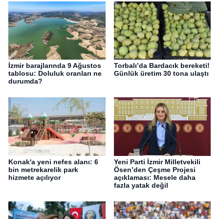
İzmir barajlarında 9 Ağustos
Torbalı’da Bardacık bereketi!
tablosu: Doluluk oranları ne
Günlük üretim 30 tona ulaştı
durumda?
Konak'a yeni nefes alanı: 6
Yeni Parti İzmir Milletvekili
bin metrekarelik park
Ösen’den Çeşme Projesi
hizmete açılıyor
açıklaması: Mesele daha
fazla yatak değil