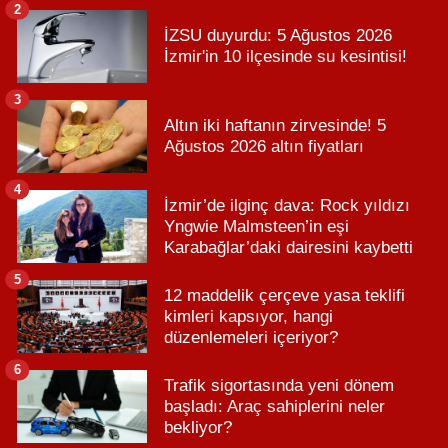
2
İZSU duyurdu: 5 Ağustos 2026
İzmir'in 10 ilçesinde su kesintisi!
3
Altın iki haftanın zirvesinde! 5
Ağustos 2026 altın fiyatları
4
İzmir’de ilginç dava: Rock yıldızı
Yngwie Malmsteen’in eşi
Karabağlar’daki dairesini kaybetti
5
12 maddelik çerçeve yasa teklifi
kimleri kapsıyor, hangi
düzenlemeleri içeriyor?
6
Trafik sigortasında yeni dönem
başladı: Araç sahiplerini neler
bekliyor?