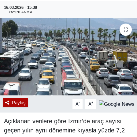
16.03.2026 - 15:39
RESMİ REKLAM
YAYINLANMA
Paylaş
-
+
A
A
Açıklanan verilere göre İzmir’de araç sayısı
geçen yılın aynı dönemine kıyasla yüzde 7,2