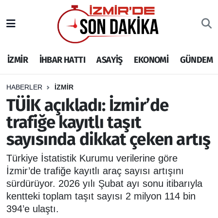
İZMİR
İzmir Nöbetçi Eczaneler
İZMİR
İHBAR HATTI
ASAYİŞ
EKONOMİ
GÜNDEM
İHBAR HATTI
İzmir Hava Durumu
DEPREM
İzmir Namaz Vakitleri
HABERLER
İZMİR
TÜİK açıkladı: İzmir’de
GENEL
İzmir Trafik Yoğunluk Haritası
trafiğe kayıtlı taşıt
sayısında dikkat çeken artış
EKONOMİ
Puan Durumu ve Fikstür
Türkiye İstatistik Kurumu verilerine göre
SİYASET
Tüm Manşetler
İzmir’de trafiğe kayıtlı araç sayısı artışını
sürdürüyor. 2026 yılı Şubat ayı sonu itibarıyla
SPOR
Son Dakika Haberleri
kentteki toplam taşıt sayısı 2 milyon 114 bin
394’e ulaştı.
ASAYİŞ
Haber Arşivi