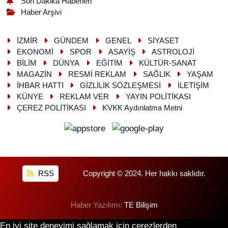
Son Dakika Haberleri
Haber Arşivi
İZMİR
GÜNDEM
GENEL
SİYASET
EKONOMİ
SPOR
ASAYİŞ
ASTROLOJİ
BİLİM
DÜNYA
EĞİTİM
KÜLTÜR-SANAT
MAGAZİN
RESMİ REKLAM
SAĞLIK
YAŞAM
İHBAR HATTI
GİZLİLİK SÖZLEŞMESİ
İLETİŞİM
KÜNYE
REKLAM VER
YAYIN POLİTİKASI
ÇEREZ POLİTİKASI
KVKK Aydınlatma Metni
RSS
Copyright © 2024. Her hakkı saklıdır.
Haber Yazılımı:
TE Bilişim
En iyi site deneyimi sağlamak için çerezlerden