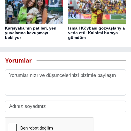
Karşıyaka'nın patileri, yeni
İsmail Köybaşı gözyaşlarıyla
yuvalarına kavuşmayı
veda etti: Kalbimi buraya
bekliyor
gömdüm
Yorumlar