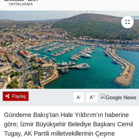
YAYINLANMA
RESMİ REKLAM
Paylaş
-
+
A
A
Gündeme Bakış'tan Hale Yıldırım'ın haberine
göre; İzmir Büyükşehir Belediye Başkanı Cemil
Tugay, AK Partili milletvekillerinin Çeşme