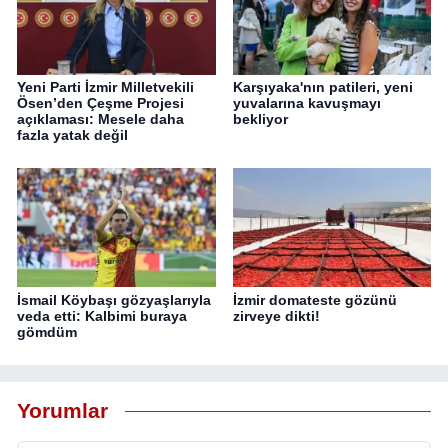
Yeni Parti İzmir Milletvekili
Karşıyaka'nın patileri, yeni
Ösen’den Çeşme Projesi
yuvalarına kavuşmayı
açıklaması: Mesele daha
bekliyor
fazla yatak değil
İsmail Köybaşı gözyaşlarıyla
İzmir domateste gözünü
veda etti: Kalbimi buraya
zirveye dikti!
gömdüm
Yorumlar