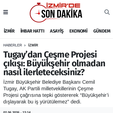
İZMİR
İzmir Nöbetçi Eczaneler
İZMİR
İHBAR HATTI
ASAYİŞ
EKONOMİ
GÜNDEM
İHBAR HATTI
İzmir Hava Durumu
DEPREM
İzmir Namaz Vakitleri
HABERLER
İZMİR
Tugay’dan Çeşme Projesi
GENEL
İzmir Trafik Yoğunluk Haritası
çıkışı: Büyükşehir olmadan
nasıl ilerleteceksiniz?
EKONOMİ
Puan Durumu ve Fikstür
İzmir Büyükşehir Belediye Başkanı Cemil
SİYASET
Tüm Manşetler
Tugay, AK Partili milletvekillerinin Çeşme
Projesi çağrısına tepki göstererek “Büyükşehir’i
SPOR
Son Dakika Haberleri
dışlayarak bu iş yürütülemez” dedi.
ASAYİŞ
Haber Arşivi
02.06.2026 - 12:14