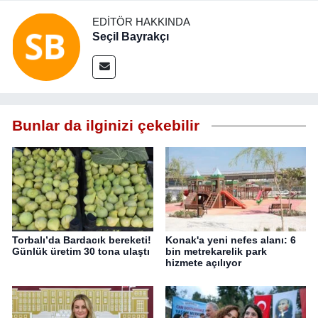
EDITÖR HAKKINDA
Seçil Bayrakçı
Bunlar da ilginizi çekebilir
Torbalı’da Bardacık bereketi!
Konak'a yeni nefes alanı: 6
Günlük üretim 30 tona ulaştı
bin metrekarelik park
hizmete açılıyor