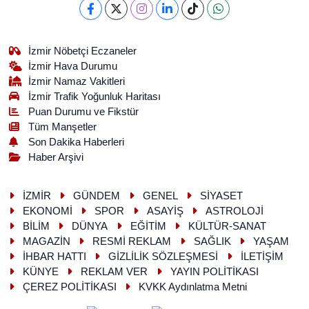
İzmir Nöbetçi Eczaneler
İzmir Hava Durumu
İzmir Namaz Vakitleri
İzmir Trafik Yoğunluk Haritası
Puan Durumu ve Fikstür
Tüm Manşetler
Son Dakika Haberleri
Haber Arşivi
İZMİR
GÜNDEM
GENEL
SİYASET
EKONOMİ
SPOR
ASAYİŞ
ASTROLOJİ
BİLİM
DÜNYA
EĞİTİM
KÜLTÜR-SANAT
MAGAZİN
RESMİ REKLAM
SAĞLIK
YAŞAM
İHBAR HATTI
GİZLİLİK SÖZLEŞMESİ
İLETİŞİM
KÜNYE
REKLAM VER
YAYIN POLİTİKASI
ÇEREZ POLİTİKASI
KVKK Aydınlatma Metni