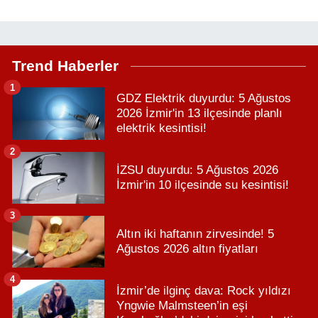
Trend Haberler
1
GDZ Elektrik duyurdu: 5 Ağustos
2026 İzmir'in 13 ilçesinde planlı
elektrik kesintisi!
2
İZSU duyurdu: 5 Ağustos 2026
İzmir'in 10 ilçesinde su kesintisi!
3
Altın iki haftanın zirvesinde! 5
Ağustos 2026 altın fiyatları
4
İzmir’de ilginç dava: Rock yıldızı
Yngwie Malmsteen’in eşi