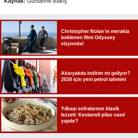
Kaynak:
Gündeme Bakış
Christopher Nolan’ın merakla
beklenen filmi Odyssey
vizyonda!
Akaryakıta indirim mi geliyor?
2026 için yeni petrol tahmini
Yılbaşı sofralarının klasik
lezzeti: Kestaneli pilav nasıl
yapılır?