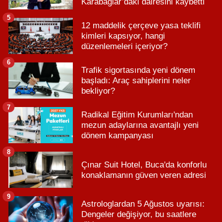
Karabağlar’daki dairesini kaybetti
5
12 maddelik çerçeve yasa teklifi
kimleri kapsıyor, hangi
düzenlemeleri içeriyor?
6
Trafik sigortasında yeni dönem
başladı: Araç sahiplerini neler
bekliyor?
7
Radikal Eğitim Kurumları'ndan
mezun adaylarına avantajlı yeni
dönem kampanyası
8
Çınar Suit Hotel, Buca'da konforlu
konaklamanın güven veren adresi
9
Astrologlardan 5 Ağustos uyarısı:
Dengeler değişiyor, bu saatlere