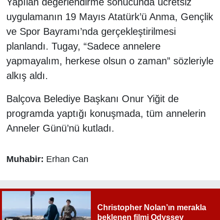
Yapılan değerlendirme sonucunda ücretsiz
uygulamanın 19 Mayıs Atatürk’ü Anma, Gençlik
ve Spor Bayramı’nda gerçekleştirilmesi
planlandı. Tugay, “Sadece annelere
yapmayalım, herkese olsun o zaman” sözleriyle
alkış aldı.
Balçova Belediye Başkanı Onur Yiğit de
programda yaptığı konuşmada, tüm annelerin
Anneler Günü’nü kutladı.
Muhabir:
Erhan Can
Christopher Nolan’ın merakla
beklenen filmi Odyssey