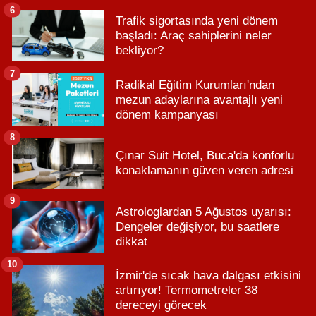
6
Trafik sigortasında yeni dönem
başladı: Araç sahiplerini neler
bekliyor?
7
Radikal Eğitim Kurumları'ndan
mezun adaylarına avantajlı yeni
dönem kampanyası
8
Çınar Suit Hotel, Buca'da konforlu
konaklamanın güven veren adresi
9
Astrologlardan 5 Ağustos uyarısı:
Dengeler değişiyor, bu saatlere
dikkat
10
İzmir'de sıcak hava dalgası etkisini
artırıyor! Termometreler 38
dereceyi görecek