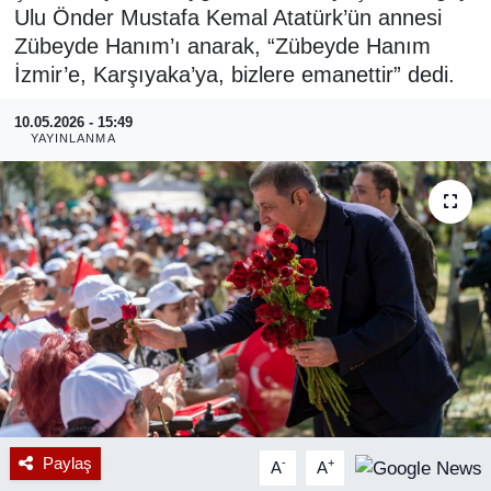
Ulu Önder Mustafa Kemal Atatürk’ün annesi
RESMİ REKLAM
Zübeyde Hanım’ı anarak, “Zübeyde Hanım
İzmir’e, Karşıyaka’ya, bizlere emanettir” dedi.
10.05.2026 - 15:49
YAYINLANMA
Paylaş
-
+
A
A