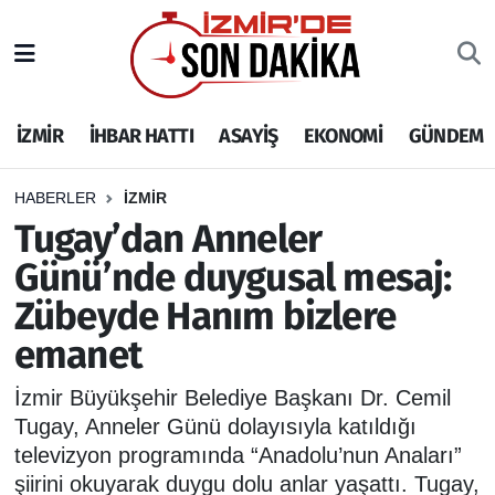
İZMİR
İzmir Nöbetçi Eczaneler
İZMİR
İHBAR HATTI
ASAYİŞ
EKONOMİ
GÜNDEM
İHBAR HATTI
İzmir Hava Durumu
DEPREM
İzmir Namaz Vakitleri
HABERLER
İZMİR
Tugay’dan Anneler
GENEL
İzmir Trafik Yoğunluk Haritası
Günü’nde duygusal mesaj:
Zübeyde Hanım bizlere
EKONOMİ
Puan Durumu ve Fikstür
emanet
SİYASET
Tüm Manşetler
İzmir Büyükşehir Belediye Başkanı Dr. Cemil
SPOR
Son Dakika Haberleri
Tugay, Anneler Günü dolayısıyla katıldığı
televizyon programında “Anadolu’nun Anaları”
ASAYİŞ
Haber Arşivi
şiirini okuyarak duygu dolu anlar yaşattı. Tugay,