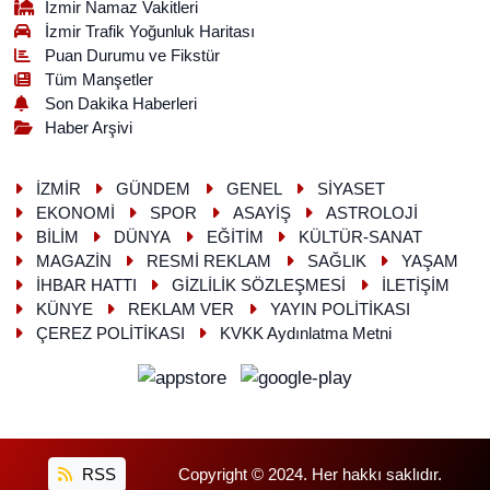
İzmir Namaz Vakitleri
İzmir Trafik Yoğunluk Haritası
Puan Durumu ve Fikstür
Tüm Manşetler
Son Dakika Haberleri
Haber Arşivi
İZMİR
GÜNDEM
GENEL
SİYASET
EKONOMİ
SPOR
ASAYİŞ
ASTROLOJİ
BİLİM
DÜNYA
EĞİTİM
KÜLTÜR-SANAT
MAGAZİN
RESMİ REKLAM
SAĞLIK
YAŞAM
İHBAR HATTI
GİZLİLİK SÖZLEŞMESİ
İLETİŞİM
KÜNYE
REKLAM VER
YAYIN POLİTİKASI
ÇEREZ POLİTİKASI
KVKK Aydınlatma Metni
RSS
Copyright © 2024. Her hakkı saklıdır.