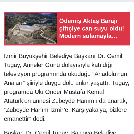
Ödemiş Aktaş Barajı
çiftçiye can suyu oldu!
Modern sulamayla
verim yüzde 60 arttı
İzmir Büyükşehir Belediye Başkanı Dr. Cemil
Tugay, Anneler Günü dolayısıyla katıldığı
televizyon programında okuduğu “Anadolu’nun
Anaları” şiiriyle duygu dolu anlar yaşattı. Tugay,
programda Ulu Önder Mustafa Kemal
Atatürk’ün annesi Zübeyde Hanım’ı da anarak,
“Zübeyde Hanım İzmir’e, Karşıyaka’ya, bizlere
emanettir” dedi.
Başkan Dr. Cemil Tugay, Balçova Belediye