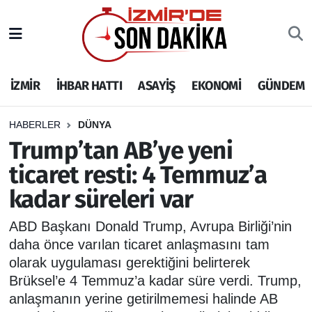
İZMİR
İzmir Nöbetçi Eczaneler
İZMİR
İHBAR HATTI
ASAYİŞ
EKONOMİ
GÜNDEM
İHBAR HATTI
İzmir Hava Durumu
DEPREM
İzmir Namaz Vakitleri
HABERLER
DÜNYA
Trump’tan AB’ye yeni
GENEL
İzmir Trafik Yoğunluk Haritası
ticaret resti: 4 Temmuz’a
kadar süreleri var
EKONOMİ
Puan Durumu ve Fikstür
ABD Başkanı Donald Trump, Avrupa Birliği’nin
SİYASET
Tüm Manşetler
daha önce varılan ticaret anlaşmasını tam
olarak uygulaması gerektiğini belirterek
SPOR
Son Dakika Haberleri
Brüksel’e 4 Temmuz’a kadar süre verdi. Trump,
anlaşmanın yerine getirilmemesi halinde AB
ASAYİŞ
Haber Arşivi