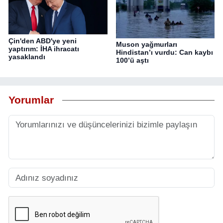
Çin'den ABD'ye yeni
Muson yağmurları
yaptırım: İHA ihracatı
Hindistan’ı vurdu: Can kaybı
yasaklandı
100’ü aştı
Yorumlar