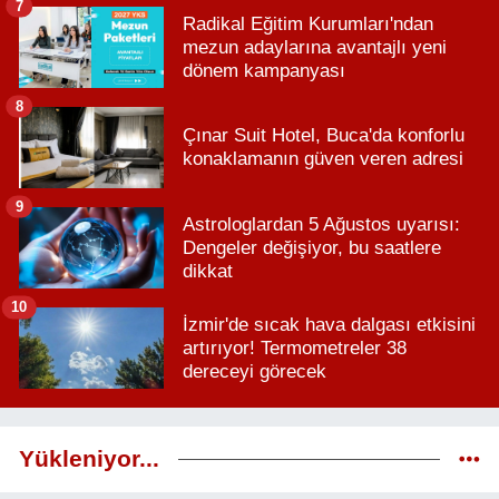
7
Radikal Eğitim Kurumları'ndan
mezun adaylarına avantajlı yeni
dönem kampanyası
8
Çınar Suit Hotel, Buca'da konforlu
konaklamanın güven veren adresi
9
Astrologlardan 5 Ağustos uyarısı:
Dengeler değişiyor, bu saatlere
dikkat
10
İzmir'de sıcak hava dalgası etkisini
artırıyor! Termometreler 38
dereceyi görecek
Yükleniyor...