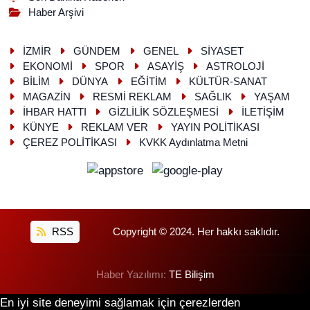
Haber Arşivi
İZMİR
GÜNDEM
GENEL
SİYASET
EKONOMİ
SPOR
ASAYİŞ
ASTROLOJİ
BİLİM
DÜNYA
EĞİTİM
KÜLTÜR-SANAT
MAGAZİN
RESMİ REKLAM
SAĞLIK
YAŞAM
İHBAR HATTI
GİZLİLİK SÖZLEŞMESİ
İLETİŞİM
KÜNYE
REKLAM VER
YAYIN POLİTİKASI
ÇEREZ POLİTİKASI
KVKK Aydınlatma Metni
RSS
Copyright © 2024. Her hakkı saklıdır.
Haber Yazılımı:
TE Bilişim
En iyi site deneyimi sağlamak için çerezlerden