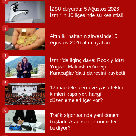
2
İZSU duyurdu: 5 Ağustos 2026
İzmir'in 10 ilçesinde su kesintisi!
3
Altın iki haftanın zirvesinde! 5
Ağustos 2026 altın fiyatları
4
İzmir’de ilginç dava: Rock yıldızı
Yngwie Malmsteen’in eşi
Karabağlar’daki dairesini kaybetti
5
12 maddelik çerçeve yasa teklifi
kimleri kapsıyor, hangi
düzenlemeleri içeriyor?
6
Trafik sigortasında yeni dönem
başladı: Araç sahiplerini neler
bekliyor?