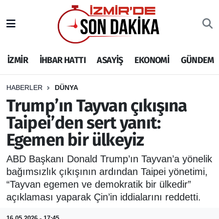
İZMİR
İzmir Nöbetçi Eczaneler
İZMİR
İHBAR HATTI
ASAYİŞ
EKONOMİ
GÜNDEM
İHBAR HATTI
İzmir Hava Durumu
DEPREM
İzmir Namaz Vakitleri
HABERLER
DÜNYA
Trump’ın Tayvan çıkışına
GENEL
İzmir Trafik Yoğunluk Haritası
Taipei’den sert yanıt:
Egemen bir ülkeyiz
EKONOMİ
Puan Durumu ve Fikstür
ABD Başkanı Donald Trump’ın Tayvan’a yönelik
SİYASET
Tüm Manşetler
bağımsızlık çıkışının ardından Taipei yönetimi,
“Tayvan egemen ve demokratik bir ülkedir”
SPOR
Son Dakika Haberleri
açıklaması yaparak Çin’in iddialarını reddetti.
ASAYİŞ
Haber Arşivi
16.05.2026 - 17:45