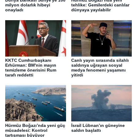
Dünya Bankası Suriye'ye 100
Hürmüz Boğazı’nda yeni
milyon dolarlık hibeyi
tehlike: Gemilerdeki canlılar
onayladı
dünyaya yayılabilir
KKTC Cumhurbaşkanı
Canlı yayın sırasında silahlı
Erhürman: BM'nin mayın
saldırıya uğrayan sosyal
temizleme önerisini Rum
medya fenomeni yaşamını
tarafı reddetti
yitirdi
Hürmüz Boğazı’nda yeni güç
İsrail Lübnan’ın güneyine
mücadelesi: Kontrol
saldırı başlattı
tartışması büyüyor