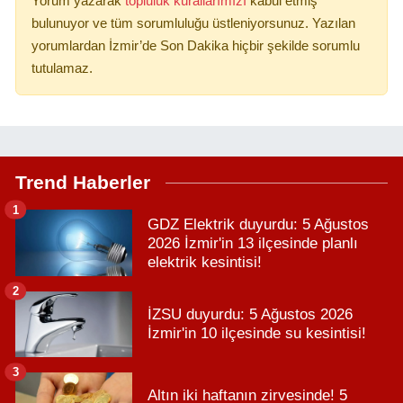
Yorum yazarak
topluluk kurallarımızı
kabul etmiş
bulunuyor ve tüm sorumluluğu üstleniyorsunuz. Yazılan
yorumlardan İzmir’de Son Dakika hiçbir şekilde sorumlu
tutulamaz.
Trend Haberler
1
GDZ Elektrik duyurdu: 5 Ağustos
2026 İzmir'in 13 ilçesinde planlı
elektrik kesintisi!
2
İZSU duyurdu: 5 Ağustos 2026
İzmir'in 10 ilçesinde su kesintisi!
3
Altın iki haftanın zirvesinde! 5