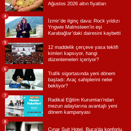
Ağustos 2026 altın fiyatları
4
İzmir’de ilginç dava: Rock yıldızı
Yngwie Malmsteen’in eşi
Karabağlar’daki dairesini kaybetti
5
12 maddelik çerçeve yasa teklifi
kimleri kapsıyor, hangi
düzenlemeleri içeriyor?
6
Trafik sigortasında yeni dönem
başladı: Araç sahiplerini neler
bekliyor?
7
Radikal Eğitim Kurumları'ndan
mezun adaylarına avantajlı yeni
dönem kampanyası
8
Çınar Suit Hotel, Buca'da konforlu