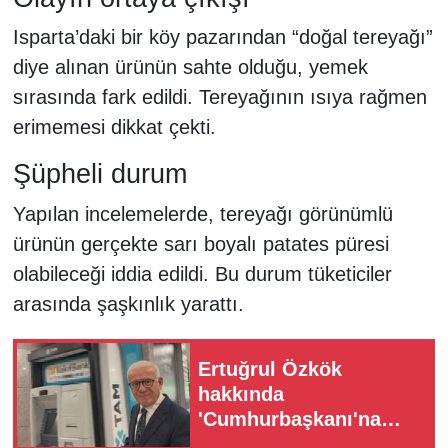
Isparta’daki bir köy pazarından “doğal tereyağı”
diye alınan ürünün sahte olduğu, yemek
sırasında fark edildi. Tereyağının ısıya rağmen
erimemesi dikkat çekti.
Şüpheli durum
Yapılan incelemelerde, tereyağı görünümlü
ürünün gerçekte sarı boyalı patates püresi
olabileceği iddia edildi. Bu durum tüketiciler
arasında şaşkınlık yarattı.
Ertuğrul Özkök
hakkında
'Cumhurbaşkanı'na
hakaret' soruşturması: