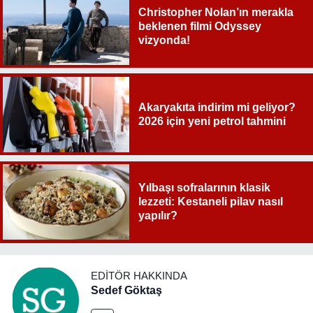
Christopher Nolan’ın merakla
beklenen filmi Odyssey
vizyonda!
Akaryakıta indirim mi geliyor?
2026 için yeni petrol tahmini
Yılbaşı sofralarının klasik
lezzeti: Kestaneli pilav nasıl
yapılır?
EDITÖR HAKKINDA
Sedef Göktaş