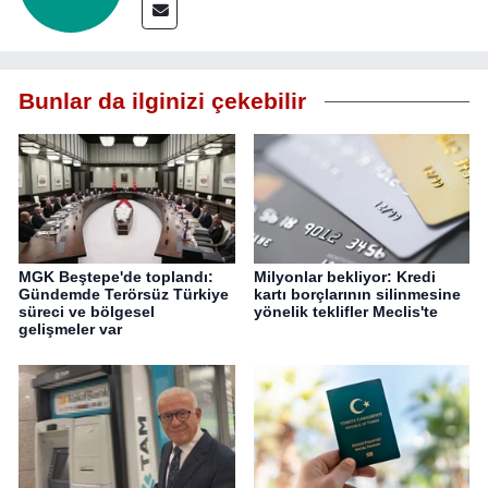
Bunlar da ilginizi çekebilir
MGK Beştepe'de toplandı:
Milyonlar bekliyor: Kredi
Gündemde Terörsüz Türkiye
kartı borçlarının silinmesine
süreci ve bölgesel
yönelik teklifler Meclis'te
gelişmeler var