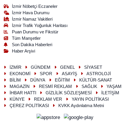
İzmir Nöbetçi Eczaneler
İzmir Hava Durumu
İzmir Namaz Vakitleri
İzmir Trafik Yoğunluk Haritası
Puan Durumu ve Fikstür
Tüm Manşetler
Son Dakika Haberleri
Haber Arşivi
İZMİR
GÜNDEM
GENEL
SİYASET
EKONOMİ
SPOR
ASAYİŞ
ASTROLOJİ
BİLİM
DÜNYA
EĞİTİM
KÜLTÜR-SANAT
MAGAZİN
RESMİ REKLAM
SAĞLIK
YAŞAM
İHBAR HATTI
GİZLİLİK SÖZLEŞMESİ
İLETİŞİM
KÜNYE
REKLAM VER
YAYIN POLİTİKASI
ÇEREZ POLİTİKASI
KVKK Aydınlatma Metni