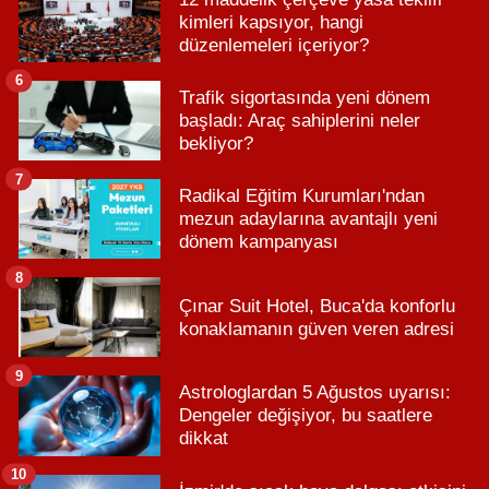
kimleri kapsıyor, hangi
düzenlemeleri içeriyor?
6
Trafik sigortasında yeni dönem
başladı: Araç sahiplerini neler
bekliyor?
7
Radikal Eğitim Kurumları'ndan
mezun adaylarına avantajlı yeni
dönem kampanyası
8
Çınar Suit Hotel, Buca'da konforlu
konaklamanın güven veren adresi
9
Astrologlardan 5 Ağustos uyarısı:
Dengeler değişiyor, bu saatlere
dikkat
10