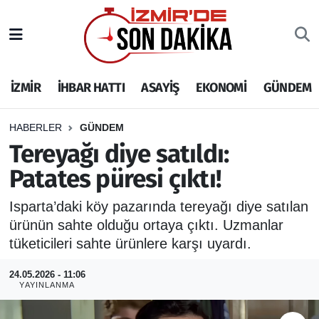
İZMİR
İzmir Nöbetçi Eczaneler
İZMİR
İHBAR HATTI
ASAYİŞ
EKONOMİ
GÜNDEM
İHBAR HATTI
İzmir Hava Durumu
DEPREM
İzmir Namaz Vakitleri
HABERLER
GÜNDEM
Tereyağı diye satıldı:
GENEL
İzmir Trafik Yoğunluk Haritası
Patates püresi çıktı!
EKONOMİ
Puan Durumu ve Fikstür
Isparta’daki köy pazarında tereyağı diye satılan
ürünün sahte olduğu ortaya çıktı. Uzmanlar
SİYASET
Tüm Manşetler
tüketicileri sahte ürünlere karşı uyardı.
SPOR
Son Dakika Haberleri
24.05.2026 - 11:06
YAYINLANMA
ASAYİŞ
Haber Arşivi