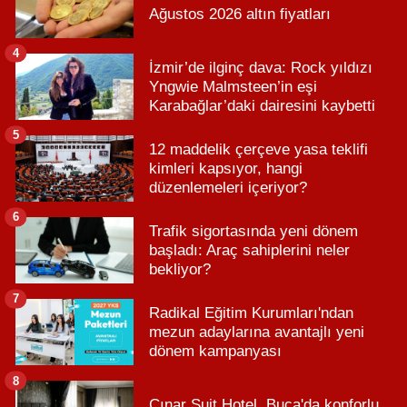
Ağustos 2026 altın fiyatları
4
İzmir’de ilginç dava: Rock yıldızı
Yngwie Malmsteen’in eşi
Karabağlar’daki dairesini kaybetti
5
12 maddelik çerçeve yasa teklifi
kimleri kapsıyor, hangi
düzenlemeleri içeriyor?
6
Trafik sigortasında yeni dönem
başladı: Araç sahiplerini neler
bekliyor?
7
Radikal Eğitim Kurumları'ndan
mezun adaylarına avantajlı yeni
dönem kampanyası
8
Çınar Suit Hotel, Buca'da konforlu