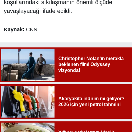
koşullarındaki sıkılaşmanın önemli ölçüde
yavaşlayacağı ifade edildi.
Kaynak:
CNN
Christopher Nolan’ın merakla
beklenen filmi Odyssey
vizyonda!
Akaryakıta indirim mi geliyor?
2026 için yeni petrol tahmini