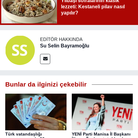
Yılbaşı sofralarının klasik
lezzeti: Kestaneli pilav nasıl
yapılır?
EDITÖR HAKKINDA
Su Selin Bayramoğlu
Bunlar da ilginizi çekebilir
Türk vatandaşlığı
YENİ Parti Manisa İl Başkanı