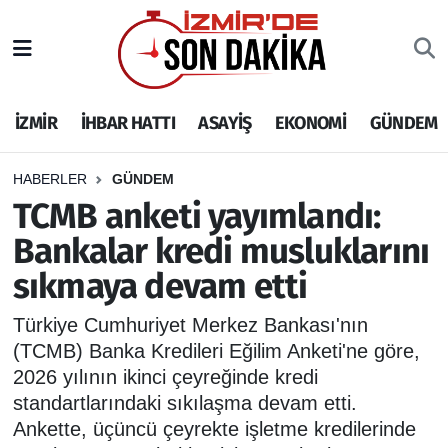
İZMİR
İzmir Nöbetçi Eczaneler
İZMİR
İHBAR HATTI
ASAYİŞ
EKONOMİ
GÜNDEM
İHBAR HATTI
İzmir Hava Durumu
DEPREM
İzmir Namaz Vakitleri
HABERLER
GÜNDEM
TCMB anketi yayımlandı:
GENEL
İzmir Trafik Yoğunluk Haritası
Bankalar kredi musluklarını
sıkmaya devam etti
EKONOMİ
Puan Durumu ve Fikstür
Türkiye Cumhuriyet Merkez Bankası'nın
SİYASET
Tüm Manşetler
(TCMB) Banka Kredileri Eğilim Anketi'ne göre,
2026 yılının ikinci çeyreğinde kredi
SPOR
Son Dakika Haberleri
standartlarındaki sıkılaşma devam etti.
Ankette, üçüncü çeyrekte işletme kredilerinde
ASAYİŞ
Haber Arşivi