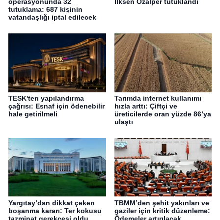
operasyonunda 32
İlksen Özalper tutuklandı
tutuklama: 687 kişinin
vatandaşlığı iptal edilecek
TESK'ten yapılandırma
Tarımda internet kullanımı
çağrısı: Esnaf için ödenebilir
hızla arttı: Çiftçi ve
hale getirilmeli
üreticilerde oran yüzde 86’ya
ulaştı
Yargıtay’dan dikkat çeken
TBMM’den şehit yakınları ve
boşanma kararı: Ter kokusu
gaziler için kritik düzenleme:
tazminat gerekçesi oldu
Ödemeler artırılacak