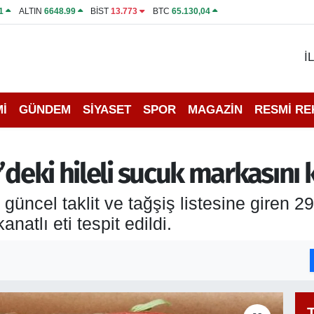
1
ALTIN
6648.99
BİST
13.773
BTC
65.130,04
İ
İ
GÜNDEM
SİYASET
SPOR
MAGAZİN
RESMİ R
’deki hileli sucuk markasını k
üncel taklit ve tağşiş listesine giren 29
anatlı eti tespit edildi.