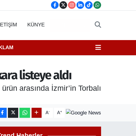
LETİŞİM
KÜNYE
CANLI YAYIN
EKLAM
ara listeye aldı
 ürün arasında İzmir’in Torbalı
-
+
A
A
Trend Haberler