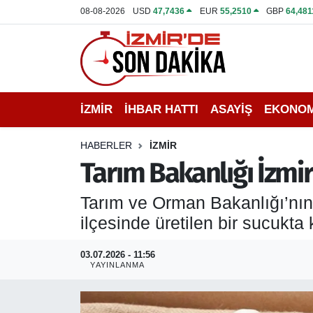
08-08-2026
USD
47,7436
EUR
55,2510
GBP
64,481
İZMİR
İzmir Nöbetçi Eczaneler
İHBAR HATTI
İzmir Hava Durumu
İZMİR
İHBAR HATTI
ASAYİŞ
EKONOM
DEPREM
İzmir Namaz Vakitleri
HABERLER
İZMİR
GENEL
İzmir Trafik Yoğunluk Haritası
Tarım Bakanlığı İzmir
EKONOMİ
Puan Durumu ve Fikstür
Tarım ve Orman Bakanlığı’nın g
ilçesinde üretilen bir sucukta k
SİYASET
Tüm Manşetler
03.07.2026 - 11:56
SPOR
Son Dakika Haberleri
YAYINLANMA
ASAYİŞ
Haber Arşivi