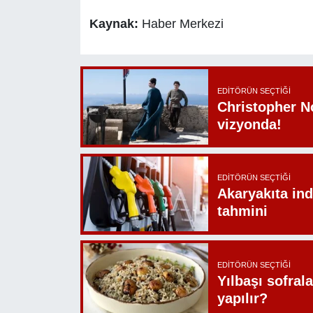
Kaynak:
Haber Merkezi
EDITÖRÜN SEÇTIĞI
Christopher N
vizyonda!
EDITÖRÜN SEÇTIĞI
Akaryakıta ind
tahmini
EDITÖRÜN SEÇTIĞI
Yılbaşı sofrala
yapılır?