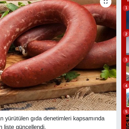
1
2
3
4
5
n yürütülen gıda denetimleri kapsamında
n liste güncellendi.