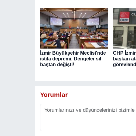
İzmir Büyükşehir Meclisi'nde
CHP İzmir'
istifa depremi: Dengeler sil
başkan ata
baştan değişti!
görevlendi
Yorumlar