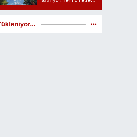
artırıyor! Termometreler
38 dereceyi görecek
ükleniyor...