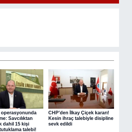
 operasyonunda
CHP'den İlkay Çiçek kararı!
me: Savcılıktan
Kesin ihraç talebiyle disipline
k dahil 15 kişi
sevk edildi
tutuklama talebi!