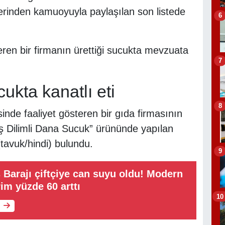
zerinden kamuoyuyla paylaşılan son listede
6
eren bir firmanın ürettiği sucukta mevzuata
7
cukta kanatlı eti
8
sinde faaliyet gösteren bir gıda firmasının
ş Dilimli Dana Sucuk” ürününde yapılan
(tavuk/hindi) bulundu.
9
Barajı çiftçiye can suyu oldu! Modern
im yüzde 60 arttı
10