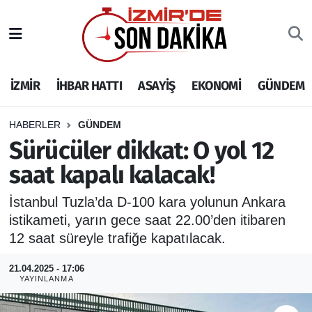
İZMİR
İzmir Nöbetçi Eczaneler
İZMİR
İHBAR HATTI
ASAYİŞ
EKONOMİ
GÜNDEM
İHBAR HATTI
İzmir Hava Durumu
DEPREM
İzmir Namaz Vakitleri
HABERLER
GÜNDEM
Sürücüler dikkat: O yol 12
GENEL
İzmir Trafik Yoğunluk Haritası
saat kapalı kalacak!
EKONOMİ
Puan Durumu ve Fikstür
İstanbul Tuzla’da D-100 kara yolunun Ankara
istikameti, yarın gece saat 22.00’den itibaren
SİYASET
Tüm Manşetler
12 saat süreyle trafiğe kapatılacak.
SPOR
Son Dakika Haberleri
21.04.2025 - 17:06
YAYINLANMA
ASAYİŞ
Haber Arşivi