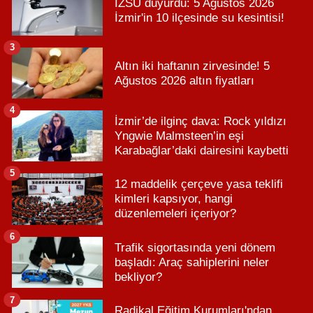
İZSU duyurdu: 5 Ağustos 2026
İzmir'in 10 ilçesinde su kesintisi!
3
Altın iki haftanın zirvesinde! 5
Ağustos 2026 altın fiyatları
4
İzmir’de ilginç dava: Rock yıldızı
Yngwie Malmsteen’in eşi
Karabağlar’daki dairesini kaybetti
5
12 maddelik çerçeve yasa teklifi
kimleri kapsıyor, hangi
düzenlemeleri içeriyor?
6
Trafik sigortasında yeni dönem
başladı: Araç sahiplerini neler
bekliyor?
7
Radikal Eğitim Kurumları'ndan