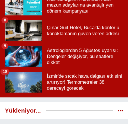
mezun adaylarına avantajlı yeni
dönem kampanyası
8
Çınar Suit Hotel, Buca'da konforlu
konaklamanın güven veren adresi
9
Astrologlardan 5 Ağustos uyarısı:
Dengeler değişiyor, bu saatlere
dikkat
10
İzmir'de sıcak hava dalgası etkisini
artırıyor! Termometreler 38
dereceyi görecek
Yükleniyor...