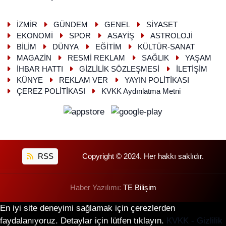
İZMİR
GÜNDEM
GENEL
SİYASET
EKONOMİ
SPOR
ASAYİŞ
ASTROLOJİ
BİLİM
DÜNYA
EĞİTİM
KÜLTÜR-SANAT
MAGAZİN
RESMİ REKLAM
SAĞLIK
YAŞAM
İHBAR HATTI
GİZLİLİK SÖZLEŞMESİ
İLETİŞİM
KÜNYE
REKLAM VER
YAYIN POLİTİKASI
ÇEREZ POLİTİKASI
KVKK Aydınlatma Metni
RSS
Copyright © 2024. Her hakkı saklıdır.
Haber Yazılımı:
TE Bilişim
En iyi site deneyimi sağlamak için çerezlerden
faydalanıyoruz. Detaylar için lütfen tıklayın.
KVKK - Gizlilik