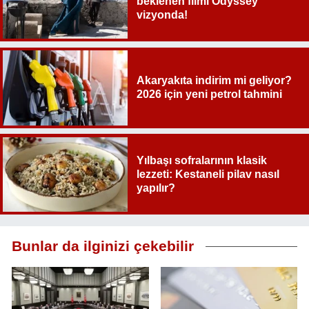
beklenen filmi Odyssey
vizyonda!
Akaryakıta indirim mi geliyor?
2026 için yeni petrol tahmini
Yılbaşı sofralarının klasik
lezzeti: Kestaneli pilav nasıl
yapılır?
Bunlar da ilginizi çekebilir