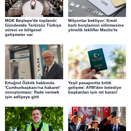
MGK Beştepe'de toplandı:
Milyonlar bekliyor: Kredi
Gündemde Terörsüz Türkiye
kartı borçlarının silinmesine
süreci ve bölgesel
yönelik teklifler Meclis'te
gelişmeler var
Ertuğrul Özkök hakkında
Yeşil pasaportta kritik
'Cumhurbaşkanı'na hakaret'
gelişme: AYM'den belediye
soruşturması: İfade vermek
başkanları için ret kararı!
için adliyeye gitti