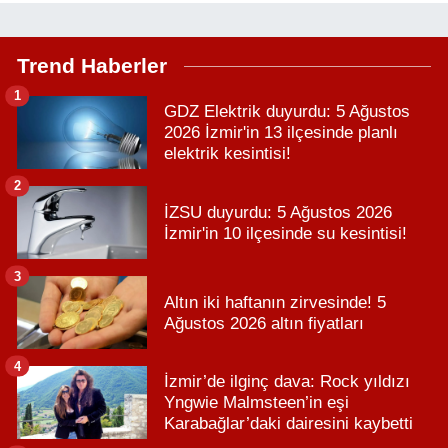
Trend Haberler
1
GDZ Elektrik duyurdu: 5 Ağustos
2026 İzmir'in 13 ilçesinde planlı
elektrik kesintisi!
2
İZSU duyurdu: 5 Ağustos 2026
İzmir'in 10 ilçesinde su kesintisi!
3
Altın iki haftanın zirvesinde! 5
Ağustos 2026 altın fiyatları
4
İzmir’de ilginç dava: Rock yıldızı
Yngwie Malmsteen’in eşi
Karabağlar’daki dairesini kaybetti