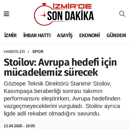
İZMİR
İzmir Nöbetçi Eczaneler
İZMİR
İHBAR HATTI
ASAYİŞ
EKONOMİ
GÜNDEM
İHBAR HATTI
İzmir Hava Durumu
DEPREM
İzmir Namaz Vakitleri
HABERLER
SPOR
Stoilov: Avrupa hedefi için
GENEL
İzmir Trafik Yoğunluk Haritası
mücadelemiz sürecek
EKONOMİ
Puan Durumu ve Fikstür
Göztepe Teknik Direktörü Stanimir Stoilov,
Kasımpaşa beraberliği sonrası takımın
SİYASET
Tüm Manşetler
performansını eleştirirken, Avrupa hedefinden
vazgeçmeyeceklerini vurguladı. Stoilov ayrıca
SPOR
Son Dakika Haberleri
ligde adil rekabet olmadığını savundu.
ASAYİŞ
Haber Arşivi
13.04.2026 - 10:05