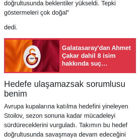
doğrultusunda beklentiler yükseldi. Tepki
göstermeleri çok doğal”
dedi.
Galatasaray'dan Ahmet
Çakar dahil 8 isim
hakkında suç
duyurusu!
Hedefe ulaşamazsak sorumlusu
benim
Avrupa kupalarına katılma hedefini yineleyen
Stoilov, sezon sonuna kadar mücadeleyi
sürdüreceklerini vurguladı. Takımın bu hedef
doğrultusunda savaşmaya devam edeceğini