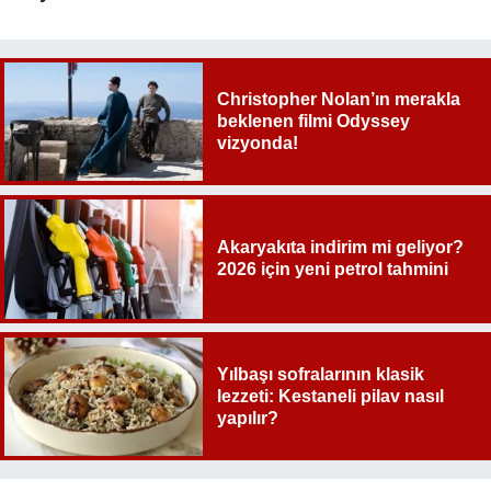
Christopher Nolan’ın merakla
beklenen filmi Odyssey
vizyonda!
Akaryakıta indirim mi geliyor?
2026 için yeni petrol tahmini
Yılbaşı sofralarının klasik
lezzeti: Kestaneli pilav nasıl
yapılır?