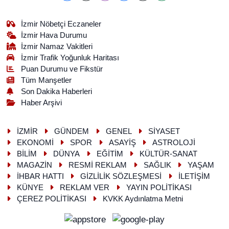
İzmir Nöbetçi Eczaneler
İzmir Hava Durumu
İzmir Namaz Vakitleri
İzmir Trafik Yoğunluk Haritası
Puan Durumu ve Fikstür
Tüm Manşetler
Son Dakika Haberleri
Haber Arşivi
İZMİR
GÜNDEM
GENEL
SİYASET
EKONOMİ
SPOR
ASAYİŞ
ASTROLOJİ
BİLİM
DÜNYA
EĞİTİM
KÜLTÜR-SANAT
MAGAZİN
RESMİ REKLAM
SAĞLIK
YAŞAM
İHBAR HATTI
GİZLİLİK SÖZLEŞMESİ
İLETİŞİM
KÜNYE
REKLAM VER
YAYIN POLİTİKASI
ÇEREZ POLİTİKASI
KVKK Aydınlatma Metni