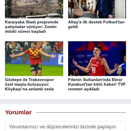
Karşıyaka Stadı projesinde
Altay'a ilk destek Folkart'tan
çalışmalar sürüyor: Zemin
geldi
etüdü süreci başladı
Göztepe ile Trabzonspor
Filenin Sultanları'nda Ebrar
özel maçta buluşuyor:
Karakurt'tan kötü haber! TVF
Köybaşı’na anlamlı veda
resmen açıkladı
Yorumlar