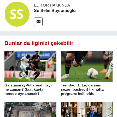
EDITÖR HAKKINDA
Su Selin Bayramoğlu
Bunlar da ilginizi çekebilir
Galatasaray-Villarreal maçı
Trendyol 1. Lig'de yeni
ne zaman? Saat kaçta,
sezon başlıyor! İlk hafta
nerede oynanacak?
programı belli oldu