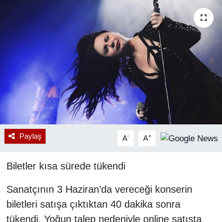
RESMİ REKLAM
Paylaş
-
+
A
A
Biletler kısa sürede tükendi
Sanatçının 3 Haziran’da vereceği konserin
biletleri satışa çıktıktan 40 dakika sonra
tükendi. Yoğun talep nedeniyle online satışta