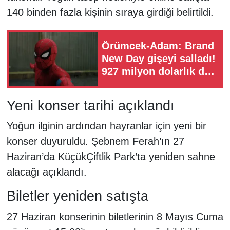
140 binden fazla kişinin sıraya girdiği belirtildi.
Örümcek-Adam: Brand
New Day gişeyi salladı!
927 milyon dolarlık dev
açılış
Yeni konser tarihi açıklandı
Yoğun ilginin ardından hayranlar için yeni bir
konser duyuruldu. Şebnem Ferah’ın 27
Haziran’da KüçükÇiftlik Park’ta yeniden sahne
alacağı açıklandı.
Biletler yeniden satışta
27 Haziran konserinin biletlerinin 8 Mayıs Cuma