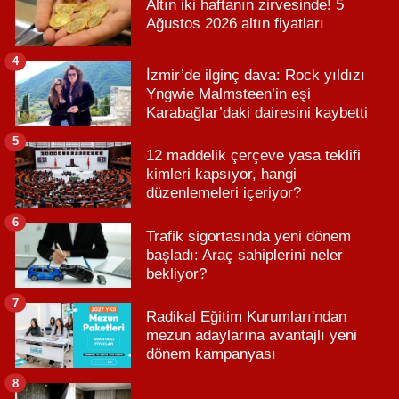
Altın iki haftanın zirvesinde! 5
Ağustos 2026 altın fiyatları
4
İzmir’de ilginç dava: Rock yıldızı
Yngwie Malmsteen’in eşi
Karabağlar’daki dairesini kaybetti
5
12 maddelik çerçeve yasa teklifi
kimleri kapsıyor, hangi
düzenlemeleri içeriyor?
6
Trafik sigortasında yeni dönem
başladı: Araç sahiplerini neler
bekliyor?
7
Radikal Eğitim Kurumları'ndan
mezun adaylarına avantajlı yeni
dönem kampanyası
8