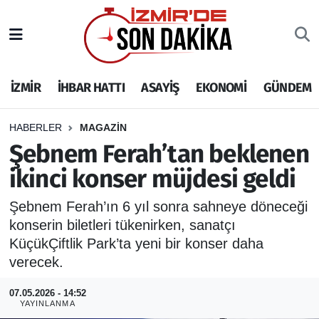
İZMİR
İzmir Nöbetçi Eczaneler
İZMİR
İHBAR HATTI
ASAYİŞ
EKONOMİ
GÜNDEM
İHBAR HATTI
İzmir Hava Durumu
DEPREM
İzmir Namaz Vakitleri
HABERLER
MAGAZİN
Şebnem Ferah’tan beklenen
GENEL
İzmir Trafik Yoğunluk Haritası
ikinci konser müjdesi geldi
EKONOMİ
Puan Durumu ve Fikstür
Şebnem Ferah’ın 6 yıl sonra sahneye döneceği
konserin biletleri tükenirken, sanatçı
SİYASET
Tüm Manşetler
KüçükÇiftlik Park’ta yeni bir konser daha
verecek.
SPOR
Son Dakika Haberleri
07.05.2026 - 14:52
YAYINLANMA
ASAYİŞ
Haber Arşivi