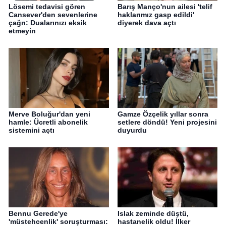
Lösemi tedavisi gören
Barış Manço'nun ailesi 'telif
Cansever'den sevenlerine
haklarımız gasp edildi'
çağrı: Dualarınızı eksik
diyerek dava açtı
etmeyin
Merve Boluğur'dan yeni
Gamze Özçelik yıllar sonra
hamle: Ücretli abonelik
setlere döndü! Yeni projesini
sistemini açtı
duyurdu
Bennu Gerede'ye
Islak zeminde düştü,
'müstehcenlik' soruşturması:
hastanelik oldu! İlker