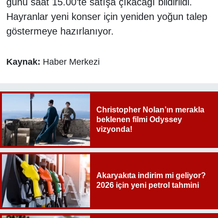
günü saat 15.00’te satışa çıkacağı bildirildi.
Hayranlar yeni konser için yeniden yoğun talep
göstermeye hazırlanıyor.
Kaynak:
Haber Merkezi
Christopher Nolan’ın merakla
beklenen filmi Odyssey
vizyonda!
Akaryakıta indirim mi geliyor?
2026 için yeni petrol tahmini