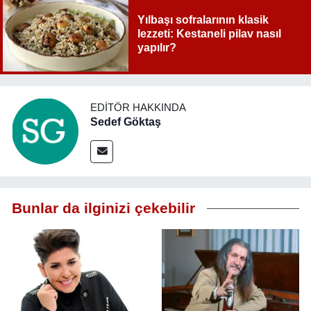
Yılbaşı sofralarının klasik
lezzeti: Kestaneli pilav nasıl
yapılır?
EDITÖR HAKKINDA
Sedef Göktaş
Bunlar da ilginizi çekebilir