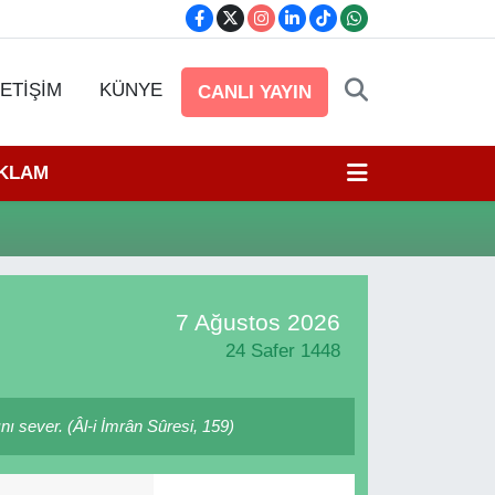
LETİŞİM
KÜNYE
CANLI YAYIN
EKLAM
7 Ağustos 2026
24 Safer 1448
nı sever. (Âl-i İmrân Sûresi, 159)