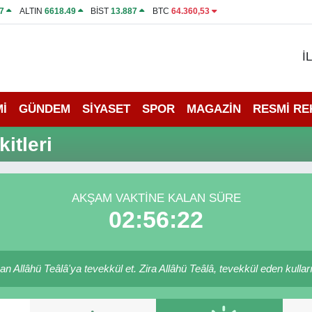
7
ALTIN
6618.49
BİST
13.887
BTC
64.360,53
İ
İ
GÜNDEM
SİYASET
SPOR
MAGAZİN
RESMİ R
itleri
AKŞAM VAKTINE KALAN SÜRE
02:56:22
 Allâhü Teâlâ'ya tevekkül et. Zira Allâhü Teâlâ, tevekkül eden kulları