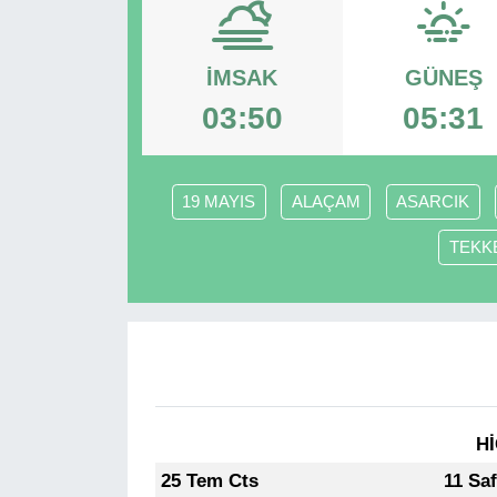
RESMİ REKLAM
İMSAK
GÜNEŞ
03:50
05:31
19 MAYIS
ALAÇAM
ASARCIK
TEKK
Hİ
25 Tem Cts
11 Sa