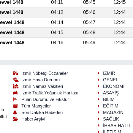
evvel 1448
04:11
05:45
12:45
evvel 1448
04:12
05:46
12:44
levvel 1448
04:14
05:47
12:44
levvel 1448
04:15
05:48
12:44
levvel 1448
04:16
05:49
12:44
İzmir Nöbetçi Eczaneler
İZMİR
İzmir Hava Durumu
GENEL
İzmir Namaz Vakitleri
EKONOMİ
İzmir Trafik Yoğunluk Haritası
ASAYİŞ
Puan Durumu ve Fikstür
BİLİM
Tüm Manşetler
EĞİTİM
in
Son Dakika Haberleri
MAGAZİN
kili
Haber Arşivi
SAĞLIK
İHBAR HATTI
İLETİŞİM