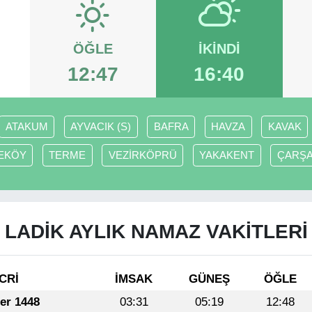
ÖĞLE
İKINDI
12:47
16:40
ATAKUM
AYVACIK (S)
BAFRA
HAVZA
KAVAK
EKÖY
TERME
VEZİRKÖPRÜ
YAKAKENT
ÇARŞ
LADİK AYLIK NAMAZ VAKITLERI
CRİ
İMSAK
GÜNEŞ
ÖĞLE
fer 1448
03:31
05:19
12:48