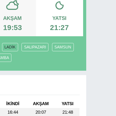
AKŞAM
YATSI
19:53
21:27
LADİK
SALIPAZARI
SAMSUN
AMBA
İKINDI
AKŞAM
YATSI
16:44
20:07
21:48