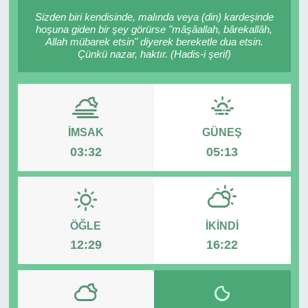
Sizden biri kendisinde, malında veya (din) kardeşinde
RESMİ REKLAM
hoşuna giden bir şey görürse "mâşâallah, bârekallâh,
Allah mübarek etsin" diyerek bereketle dua etsin.
Çünkü nazar, haktır. (Hadis-i şerif)
İMSAK
GÜNEŞ
03:32
05:13
ÖĞLE
İKINDI
12:29
16:22