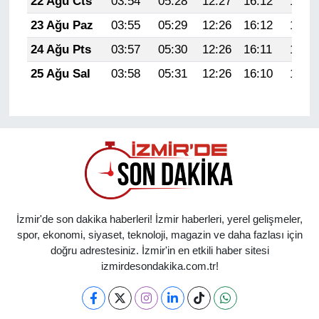
22 Ağu Cts
03:54
05:28
12:27
16:12
19:15
23 Ağu Paz
03:55
05:29
12:26
16:12
19:14
24 Ağu Pts
03:57
05:30
12:26
16:11
19:12
25 Ağu Sal
03:58
05:31
12:26
16:10
19:11
İzmir'de son dakika haberleri! İzmir haberleri, yerel gelişmeler,
spor, ekonomi, siyaset, teknoloji, magazin ve daha fazlası için
doğru adrestesiniz. İzmir'in en etkili haber sitesi
izmirdesondakika.com.tr!