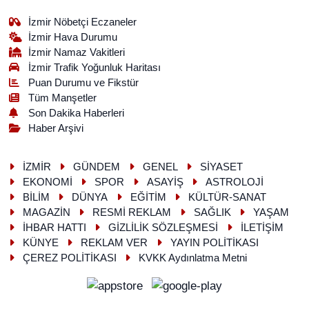
İzmir Nöbetçi Eczaneler
İzmir Hava Durumu
İzmir Namaz Vakitleri
İzmir Trafik Yoğunluk Haritası
Puan Durumu ve Fikstür
Tüm Manşetler
Son Dakika Haberleri
Haber Arşivi
İZMİR
GÜNDEM
GENEL
SİYASET
EKONOMİ
SPOR
ASAYİŞ
ASTROLOJİ
BİLİM
DÜNYA
EĞİTİM
KÜLTÜR-SANAT
MAGAZİN
RESMİ REKLAM
SAĞLIK
YAŞAM
İHBAR HATTI
GİZLİLİK SÖZLEŞMESİ
İLETİŞİM
KÜNYE
REKLAM VER
YAYIN POLİTİKASI
ÇEREZ POLİTİKASI
KVKK Aydınlatma Metni