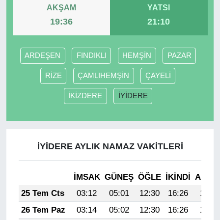
AKŞAM
YATSI
19:36
21:10
ARDEŞEN
FINDIKLI
HEMŞİN
PAZAR
RİZE
ÇAMLIHEMŞİN
ÇAYELİ
İKİZDERE
İYİDERE
İYİDERE AYLIK NAMAZ VAKITLERI
İMSAK
GÜNEŞ
ÖĞLE
İKINDI
AKŞA
25 Tem Cts
03:12
05:01
12:30
16:26
19:50
26 Tem Paz
03:14
05:02
12:30
16:26
19:49