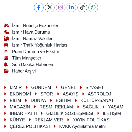
İzmir Nöbetçi Eczaneler
İzmir Hava Durumu
İzmir Namaz Vakitleri
İzmir Trafik Yoğunluk Haritası
Puan Durumu ve Fikstür
Tüm Manşetler
Son Dakika Haberleri
Haber Arşivi
İZMİR
GÜNDEM
GENEL
SİYASET
EKONOMİ
SPOR
ASAYİŞ
ASTROLOJİ
BİLİM
DÜNYA
EĞİTİM
KÜLTÜR-SANAT
MAGAZİN
RESMİ REKLAM
SAĞLIK
YAŞAM
İHBAR HATTI
GİZLİLİK SÖZLEŞMESİ
İLETİŞİM
KÜNYE
REKLAM VER
YAYIN POLİTİKASI
ÇEREZ POLİTİKASI
KVKK Aydınlatma Metni