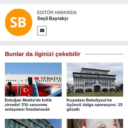
EDITÖR HAKKINDA
Seçil Bayrakçı
Bunlar da ilginizi çekebilir
Erdoğan Mekke'de kritik
Kuşadası Belediyesi'ne
zirvede! 3'lü savunma
üçüncü dalga operasyon: 15
anlaşması İmzalanacak
gözaltı