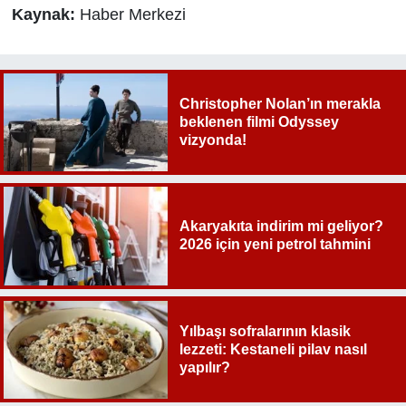
Kaynak:
Haber Merkezi
Christopher Nolan’ın merakla
beklenen filmi Odyssey
vizyonda!
Akaryakıta indirim mi geliyor?
2026 için yeni petrol tahmini
Yılbaşı sofralarının klasik
lezzeti: Kestaneli pilav nasıl
yapılır?