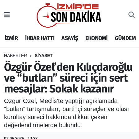
İZMİR
İzmir Nöbetçi Eczaneler
İZMİR
İHBAR HATTI
ASAYİŞ
EKONOMİ
GÜNDEM
İHBAR HATTI
İzmir Hava Durumu
DEPREM
İzmir Namaz Vakitleri
HABERLER
SİYASET
Özgür Özel’den Kılıçdaroğlu
GENEL
İzmir Trafik Yoğunluk Haritası
ve “butlan” süreci için sert
mesajlar: Sokak kazanır
EKONOMİ
Puan Durumu ve Fikstür
Özgür Özel, Meclis’te yaptığı açıklamada
SİYASET
Tüm Manşetler
“butlan” tartışmaları, parti içi süreçler ve olası
kurultay süreci hakkında dikkat çeken
SPOR
Son Dakika Haberleri
değerlendirmelerde bulundu.
ASAYİŞ
Haber Arşivi
03.06.2026 - 13:22