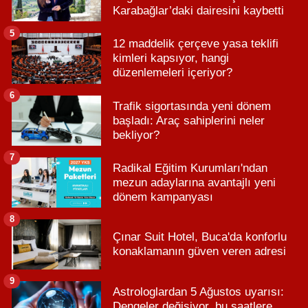
Karabağlar’daki dairesini kaybetti
5
12 maddelik çerçeve yasa teklifi
kimleri kapsıyor, hangi
düzenlemeleri içeriyor?
6
Trafik sigortasında yeni dönem
başladı: Araç sahiplerini neler
bekliyor?
7
Radikal Eğitim Kurumları'ndan
mezun adaylarına avantajlı yeni
dönem kampanyası
8
Çınar Suit Hotel, Buca'da konforlu
konaklamanın güven veren adresi
9
Astrologlardan 5 Ağustos uyarısı:
Dengeler değişiyor, bu saatlere