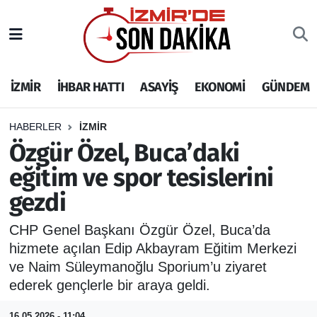
İZMİR
İzmir Nöbetçi Eczaneler
İZMİR
İHBAR HATTI
ASAYİŞ
EKONOMİ
GÜNDEM
İHBAR HATTI
İzmir Hava Durumu
DEPREM
İzmir Namaz Vakitleri
HABERLER
İZMİR
Özgür Özel, Buca’daki
GENEL
İzmir Trafik Yoğunluk Haritası
eğitim ve spor tesislerini
gezdi
EKONOMİ
Puan Durumu ve Fikstür
CHP Genel Başkanı Özgür Özel, Buca’da
SİYASET
Tüm Manşetler
hizmete açılan Edip Akbayram Eğitim Merkezi
ve Naim Süleymanoğlu Sporium’u ziyaret
SPOR
Son Dakika Haberleri
ederek gençlerle bir araya geldi.
ASAYİŞ
Haber Arşivi
16.05.2026 - 11:04