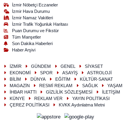
İzmir Nöbetçi Eczaneler
İzmir Hava Durumu
İzmir Namaz Vakitleri
İzmir Trafik Yoğunluk Haritası
Puan Durumu ve Fikstür
Tüm Manşetler
Son Dakika Haberleri
Haber Arşivi
İZMİR
GÜNDEM
GENEL
SİYASET
EKONOMİ
SPOR
ASAYİŞ
ASTROLOJİ
BİLİM
DÜNYA
EĞİTİM
KÜLTÜR-SANAT
MAGAZİN
RESMİ REKLAM
SAĞLIK
YAŞAM
İHBAR HATTI
GİZLİLİK SÖZLEŞMESİ
İLETİŞİM
KÜNYE
REKLAM VER
YAYIN POLİTİKASI
ÇEREZ POLİTİKASI
KVKK Aydınlatma Metni