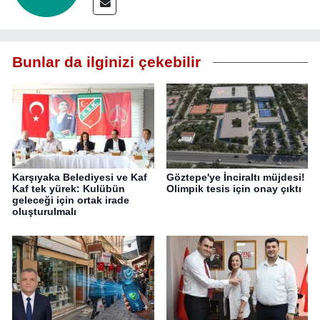
Bunlar da ilginizi çekebilir
Karşıyaka Belediyesi ve Kaf
Göztepe'ye İnciraltı müjdesi!
Kaf tek yürek: Kulübün
Olimpik tesis için onay çıktı
geleceği için ortak irade
oluşturulmalı