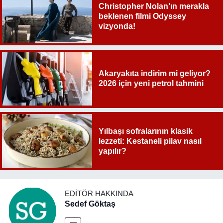
Christopher Nolan’ın merakla
beklenen filmi Odyssey
vizyonda!
Akaryakıta indirim mi geliyor?
2026 için yeni petrol tahmini
Yılbaşı sofralarının klasik
lezzeti: Kestaneli pilav nasıl
yapılır?
EDITÖR HAKKINDA
Sedef Göktaş