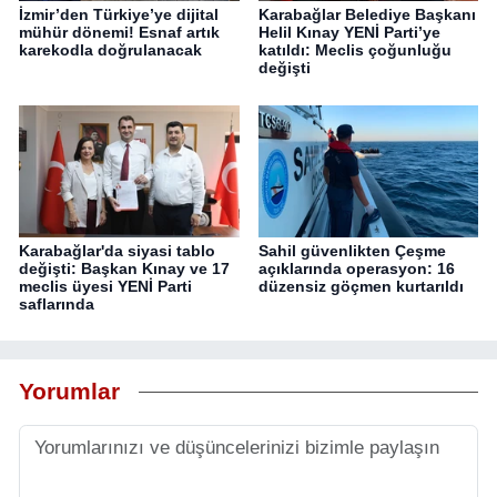
İzmir’den Türkiye’ye dijital
Karabağlar Belediye Başkanı
mühür dönemi! Esnaf artık
Helil Kınay YENİ Parti’ye
karekodla doğrulanacak
katıldı: Meclis çoğunluğu
değişti
Karabağlar'da siyasi tablo
Sahil güvenlikten Çeşme
değişti: Başkan Kınay ve 17
açıklarında operasyon: 16
meclis üyesi YENİ Parti
düzensiz göçmen kurtarıldı
saflarında
Yorumlar