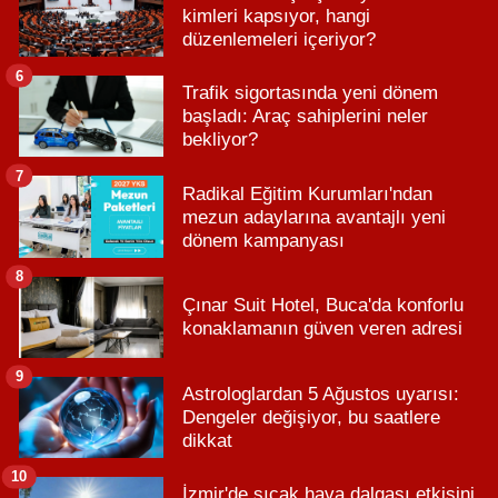
kimleri kapsıyor, hangi
düzenlemeleri içeriyor?
6
Trafik sigortasında yeni dönem
başladı: Araç sahiplerini neler
bekliyor?
7
Radikal Eğitim Kurumları'ndan
mezun adaylarına avantajlı yeni
dönem kampanyası
8
Çınar Suit Hotel, Buca'da konforlu
konaklamanın güven veren adresi
9
Astrologlardan 5 Ağustos uyarısı:
Dengeler değişiyor, bu saatlere
dikkat
10
İzmir'de sıcak hava dalgası etkisini