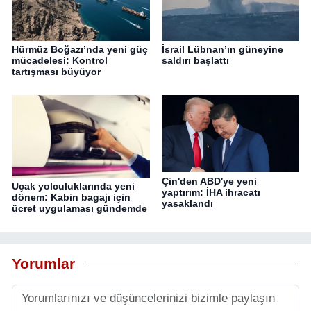
Hürmüz Boğazı’nda yeni güç
İsrail Lübnan’ın güneyine
mücadelesi: Kontrol
saldırı başlattı
tartışması büyüyor
Çin'den ABD'ye yeni
Uçak yolculuklarında yeni
yaptırım: İHA ihracatı
dönem: Kabin bagajı için
yasaklandı
ücret uygulaması gündemde
Yorumlar