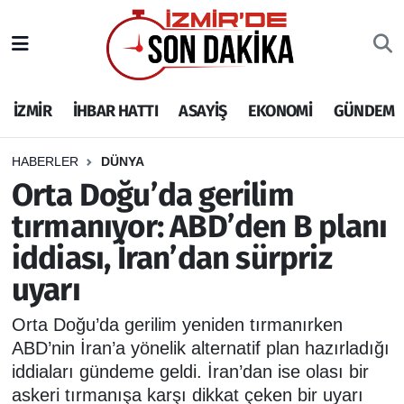
İZMİR
İzmir Nöbetçi Eczaneler
İZMİR
İHBAR HATTI
ASAYİŞ
EKONOMİ
GÜNDEM
İHBAR HATTI
İzmir Hava Durumu
DEPREM
İzmir Namaz Vakitleri
HABERLER
DÜNYA
Orta Doğu’da gerilim
GENEL
İzmir Trafik Yoğunluk Haritası
tırmanıyor: ABD’den B planı
iddiası, İran’dan sürpriz
EKONOMİ
Puan Durumu ve Fikstür
uyarı
SİYASET
Tüm Manşetler
Orta Doğu’da gerilim yeniden tırmanırken
SPOR
Son Dakika Haberleri
ABD’nin İran’a yönelik alternatif plan hazırladığı
iddiaları gündeme geldi. İran’dan ise olası bir
ASAYİŞ
Haber Arşivi
askeri tırmanışa karşı dikkat çeken bir uyarı