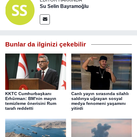
Su Selin Bayramoğlu
Bunlar da ilginizi çekebilir
KKTC Cumhurbaşkanı
Canlı yayın sırasında silahlı
Erhürman: BM'nin mayın
saldırıya uğrayan sosyal
temizleme önerisini Rum
medya fenomeni yaşamını
tarafı reddetti
yitirdi