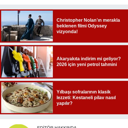
Christopher Nolan’ın merakla
beklenen filmi Odyssey
vizyonda!
Akaryakıta indirim mi geliyor?
2026 için yeni petrol tahmini
Yılbaşı sofralarının klasik
lezzeti: Kestaneli pilav nasıl
yapılır?
EDITÖR HAKKINDA