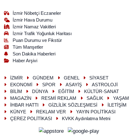
İzmir Nöbetçi Eczaneler
İzmir Hava Durumu
İzmir Namaz Vakitleri
İzmir Trafik Yoğunluk Haritası
Puan Durumu ve Fikstür
Tüm Manşetler
Son Dakika Haberleri
Haber Arşivi
İZMİR
GÜNDEM
GENEL
SİYASET
EKONOMİ
SPOR
ASAYİŞ
ASTROLOJİ
BİLİM
DÜNYA
EĞİTİM
KÜLTÜR-SANAT
MAGAZİN
RESMİ REKLAM
SAĞLIK
YAŞAM
İHBAR HATTI
GİZLİLİK SÖZLEŞMESİ
İLETİŞİM
KÜNYE
REKLAM VER
YAYIN POLİTİKASI
ÇEREZ POLİTİKASI
KVKK Aydınlatma Metni