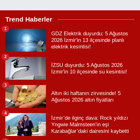
Trend Haberler
1
GDZ Elektrik duyurdu: 5 Ağustos
2026 İzmir'in 13 ilçesinde planlı
elektrik kesintisi!
2
İZSU duyurdu: 5 Ağustos 2026
İzmir'in 10 ilçesinde su kesintisi!
3
Altın iki haftanın zirvesinde! 5
Ağustos 2026 altın fiyatları
4
İzmir’de ilginç dava: Rock yıldızı
Yngwie Malmsteen’in eşi
Karabağlar’daki dairesini kaybetti