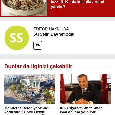
lezzeti: Kestaneli pilav nasıl
yapılır?
EDITÖR HAKKINDA
Su Selin Bayramoğlu
Bunlar da ilginizi çekebilir
Menderes Belediyesi'nde
İzmir siyasetinin tanınan
kritik viraj: Gözler İzmir
ismi Ankara yolcusu!