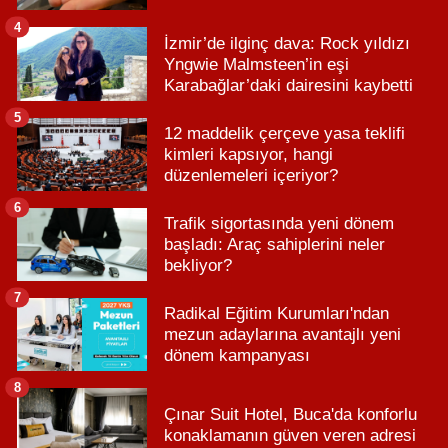
4
İzmir’de ilginç dava: Rock yıldızı
Yngwie Malmsteen’in eşi
Karabağlar’daki dairesini kaybetti
5
12 maddelik çerçeve yasa teklifi
kimleri kapsıyor, hangi
düzenlemeleri içeriyor?
6
Trafik sigortasında yeni dönem
başladı: Araç sahiplerini neler
bekliyor?
7
Radikal Eğitim Kurumları'ndan
mezun adaylarına avantajlı yeni
dönem kampanyası
8
Çınar Suit Hotel, Buca'da konforlu
konaklamanın güven veren adresi