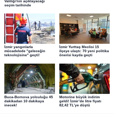
Valiliği'nin açıklayacağı
seçim tarihinde
İzmir yangınlarla
İzmir Yurttaş Meclisi 15
mücadelede "geleceğin
ilçeye ulaştı: 70 yeni politika
teknolojisine" geçti!
önerisi kayda geçti
Buca-Bornova yolculuğu 45
Motorine büyük indirim
dakikadan 10 dakikaya
geldi! İzmir’de litre fiyatı
inecek!
82,42 TL’ye düştü