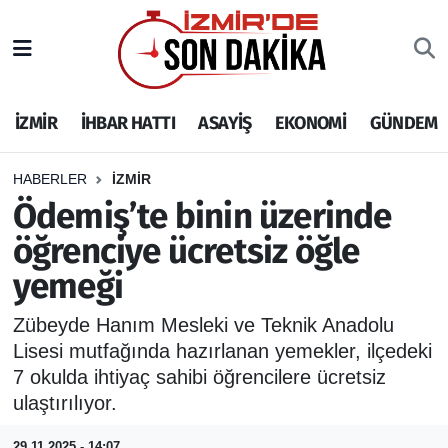
İZMİR
İzmir Nöbetçi Eczaneler
İZMİR
İHBAR HATTI
ASAYİŞ
EKONOMİ
GÜNDEM
İHBAR HATTI
İzmir Hava Durumu
DEPREM
İzmir Namaz Vakitleri
HABERLER
İZMİR
Ödemiş’te binin üzerinde
GENEL
İzmir Trafik Yoğunluk Haritası
öğrenciye ücretsiz öğle
yemeği
EKONOMİ
Puan Durumu ve Fikstür
Zübeyde Hanım Mesleki ve Teknik Anadolu
SİYASET
Tüm Manşetler
Lisesi mutfağında hazırlanan yemekler, ilçedeki
7 okulda ihtiyaç sahibi öğrencilere ücretsiz
SPOR
Son Dakika Haberleri
ulaştırılıyor.
ASAYİŞ
Haber Arşivi
29.11.2025 - 14:07