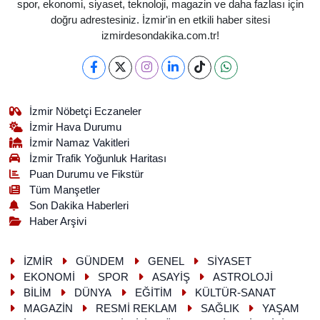
spor, ekonomi, siyaset, teknoloji, magazin ve daha fazlası için
doğru adrestesiniz. İzmir'in en etkili haber sitesi
izmirdesondakika.com.tr!
İzmir Nöbetçi Eczaneler
İzmir Hava Durumu
İzmir Namaz Vakitleri
İzmir Trafik Yoğunluk Haritası
Puan Durumu ve Fikstür
Tüm Manşetler
Son Dakika Haberleri
Haber Arşivi
İZMİR
GÜNDEM
GENEL
SİYASET
EKONOMİ
SPOR
ASAYİŞ
ASTROLOJİ
BİLİM
DÜNYA
EĞİTİM
KÜLTÜR-SANAT
MAGAZİN
RESMİ REKLAM
SAĞLIK
YAŞAM