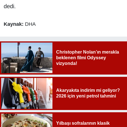
dedi.
Kaynak:
DHA
Christopher Nolan’ın merakla
beklenen filmi Odyssey
vizyonda!
Akaryakıta indirim mi geliyor?
2026 için yeni petrol tahmini
Yılbaşı sofralarının klasik