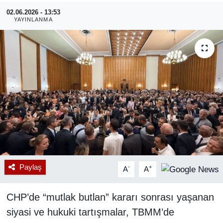
02.06.2026 - 13:53
RESMİ REKLAM
YAYINLANMA
Paylaş
-
+
A
A
CHP’de “mutlak butlan” kararı sonrası yaşanan
siyasi ve hukuki tartışmalar, TBMM’de