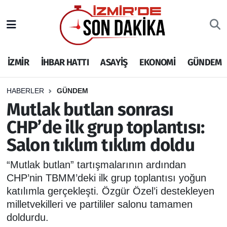
İZMİR
İzmir Nöbetçi Eczaneler
İZMİR
İHBAR HATTI
ASAYİŞ
EKONOMİ
GÜNDEM
İHBAR HATTI
İzmir Hava Durumu
DEPREM
İzmir Namaz Vakitleri
HABERLER
GÜNDEM
Mutlak butlan sonrası
GENEL
İzmir Trafik Yoğunluk Haritası
CHP’de ilk grup toplantısı:
Salon tıklım tıklım doldu
EKONOMİ
Puan Durumu ve Fikstür
“Mutlak butlan” tartışmalarının ardından
SİYASET
Tüm Manşetler
CHP’nin TBMM’deki ilk grup toplantısı yoğun
katılımla gerçekleşti. Özgür Özel’i destekleyen
SPOR
Son Dakika Haberleri
milletvekilleri ve partililer salonu tamamen
doldurdu.
ASAYİŞ
Haber Arşivi