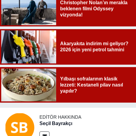
Christopher Nolan’ın merakla
beklenen filmi Odyssey
vizyonda!
Akaryakıta indirim mi geliyor?
2026 için yeni petrol tahmini
Yılbaşı sofralarının klasik
lezzeti: Kestaneli pilav nasıl
yapılır?
EDITÖR HAKKINDA
Seçil Bayrakçı