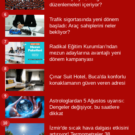
düzenlemeleri içeriyor?
6
Trafik sigortasında yeni dönem
başladı: Araç sahiplerini neler
bekliyor?
7
Radikal Eğitim Kurumları'ndan
mezun adaylarına avantajlı yeni
dönem kampanyası
8
Çınar Suit Hotel, Buca'da konforlu
konaklamanın güven veren adresi
9
Astrologlardan 5 Ağustos uyarısı:
Dengeler değişiyor, bu saatlere
dikkat
10
İzmir'de sıcak hava dalgası etkisini
artırıyor! Termometreler 38