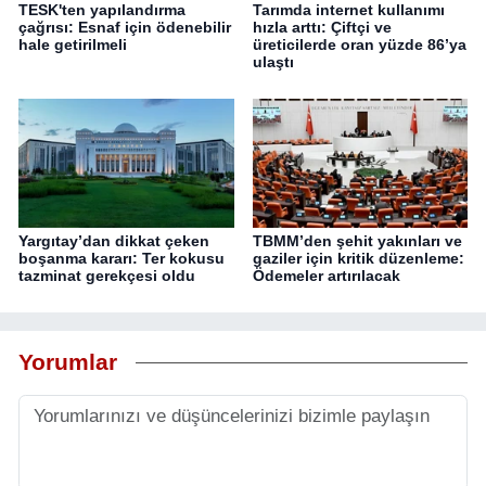
TESK'ten yapılandırma
Tarımda internet kullanımı
çağrısı: Esnaf için ödenebilir
hızla arttı: Çiftçi ve
hale getirilmeli
üreticilerde oran yüzde 86’ya
ulaştı
Yargıtay’dan dikkat çeken
TBMM’den şehit yakınları ve
boşanma kararı: Ter kokusu
gaziler için kritik düzenleme:
tazminat gerekçesi oldu
Ödemeler artırılacak
Yorumlar