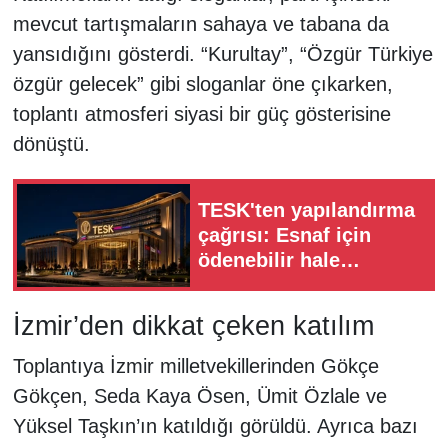
mevcut tartışmaların sahaya ve tabana da
yansıdığını gösterdi. “Kurultay”, “Özgür Türkiye
özgür gelecek” gibi sloganlar öne çıkarken,
toplantı atmosferi siyasi bir güç gösterisine
dönüştü.
TESK'ten yapılandırma
çağrısı: Esnaf için
ödenebilir hale
getirilmeli
İzmir’den dikkat çeken katılım
Toplantıya İzmir milletvekillerinden Gökçe
Gökçen, Seda Kaya Ösen, Ümit Özlale ve
Yüksel Taşkın’ın katıldığı görüldü. Ayrıca bazı