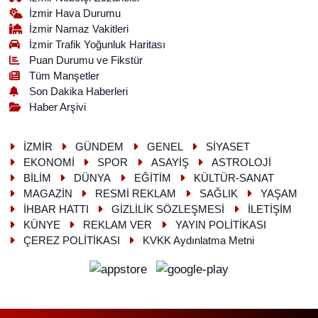
İzmir Hava Durumu
İzmir Namaz Vakitleri
İzmir Trafik Yoğunluk Haritası
Puan Durumu ve Fikstür
Tüm Manşetler
Son Dakika Haberleri
Haber Arşivi
İZMİR
GÜNDEM
GENEL
SİYASET
EKONOMİ
SPOR
ASAYİŞ
ASTROLOJİ
BİLİM
DÜNYA
EĞİTİM
KÜLTÜR-SANAT
MAGAZİN
RESMİ REKLAM
SAĞLIK
YAŞAM
İHBAR HATTI
GİZLİLİK SÖZLEŞMESİ
İLETİŞİM
KÜNYE
REKLAM VER
YAYIN POLİTİKASI
ÇEREZ POLİTİKASI
KVKK Aydınlatma Metni