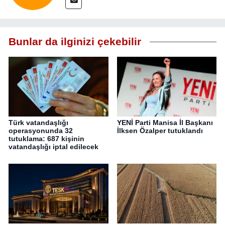
Bunlar da ilginizi çekebilir
Türk vatandaşlığı
YENİ Parti Manisa İl Başkanı
operasyonunda 32
İlksen Özalper tutuklandı
tutuklama: 687 kişinin
vatandaşlığı iptal edilecek