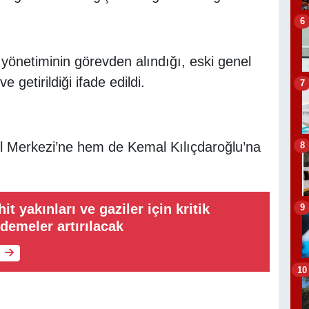
6
önetiminin görevden alındığı, eski genel
getirildiği ifade edildi.
7
Merkezi’ne hem de Kemal Kılıçdaroğlu’na
8
 yakınları ve gaziler için kritik
9
emeler artırılacak
10