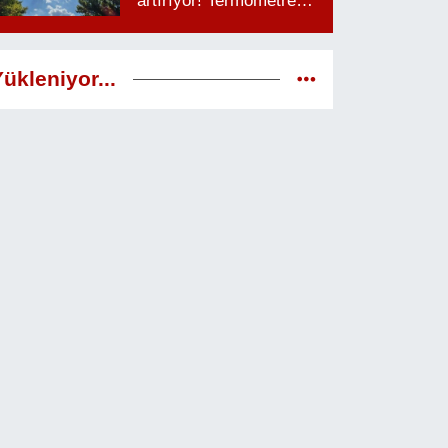
artırıyor! Termometreler
38 dereceyi görecek
ükleniyor...