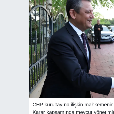
RESMİ REKLAM
CHP kurultayına ilişkin mahkemenin v
Karar kapsamında mevcut yönetimle il