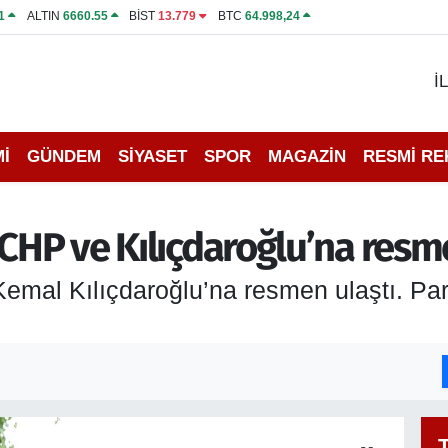
1
ALTIN
6660.55
BİST
13.779
BTC
64.998,24
İ
İ
GÜNDEM
SİYASET
SPOR
MAGAZİN
RESMİ R
 CHP ve Kılıçdaroğlu’na resm
emal Kılıçdaroğlu’na resmen ulaştı. Parti