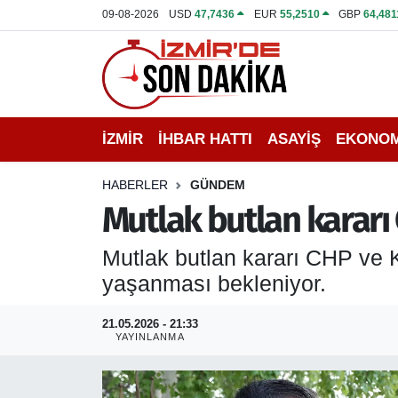
09-08-2026
USD
47,7436
EUR
55,2510
GBP
64,481
İZMİR
İzmir Nöbetçi Eczaneler
İHBAR HATTI
İzmir Hava Durumu
İZMİR
İHBAR HATTI
ASAYİŞ
EKONOM
DEPREM
İzmir Namaz Vakitleri
HABERLER
GÜNDEM
GENEL
İzmir Trafik Yoğunluk Haritası
Mutlak butlan kararı
EKONOMİ
Puan Durumu ve Fikstür
Mutlak butlan kararı CHP ve K
yaşanması bekleniyor.
SİYASET
Tüm Manşetler
21.05.2026 - 21:33
SPOR
Son Dakika Haberleri
YAYINLANMA
ASAYİŞ
Haber Arşivi