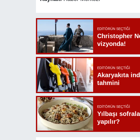
EDITÖRÜN SEÇTIĞI
Christopher N
vizyonda!
EDITÖRÜN SEÇTIĞI
Akaryakıta ind
tahmini
EDITÖRÜN SEÇTIĞI
Yılbaşı sofrala
yapılır?