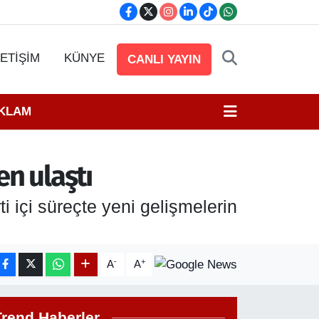
LETİŞİM
KÜNYE
CANLI YAYIN
EKLAM
en ulaştı
 içi süreçte yeni gelişmelerin
-
+
A
A
Trend Haberler