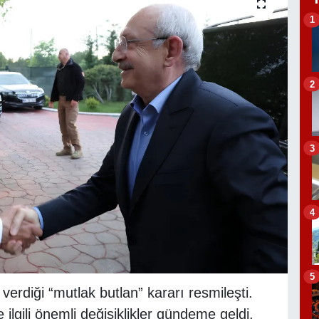
1
2
3
4
5
erdiği “mutlak butlan” kararı resmileşti.
gili önemli değişiklikler gündeme geldi.