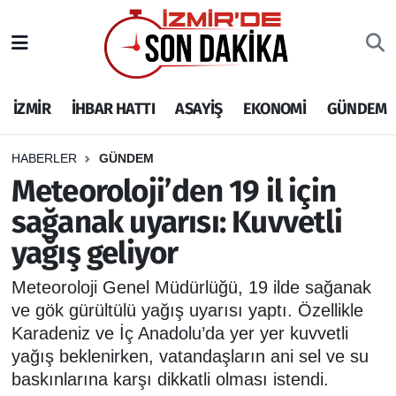
İZMİR
İzmir Nöbetçi Eczaneler
İZMİR
İHBAR HATTI
ASAYİŞ
EKONOMİ
GÜNDEM
İHBAR HATTI
İzmir Hava Durumu
DEPREM
İzmir Namaz Vakitleri
HABERLER
GÜNDEM
Meteoroloji’den 19 il için
GENEL
İzmir Trafik Yoğunluk Haritası
sağanak uyarısı: Kuvvetli
yağış geliyor
EKONOMİ
Puan Durumu ve Fikstür
Meteoroloji Genel Müdürlüğü, 19 ilde sağanak
SİYASET
Tüm Manşetler
ve gök gürültülü yağış uyarısı yaptı. Özellikle
Karadeniz ve İç Anadolu’da yer yer kuvvetli
SPOR
Son Dakika Haberleri
yağış beklenirken, vatandaşların ani sel ve su
baskınlarına karşı dikkatli olması istendi.
ASAYİŞ
Haber Arşivi