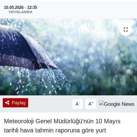
10.05.2026 - 12:35
RESMİ REKLAM
YAYINLANMA
Paylaş
-
+
A
A
Meteoroloji Genel Müdürlüğü’nün 10 Mayıs
tarihli hava tahmin raporuna göre yurt