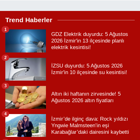
Trend Haberler
1
GDZ Elektrik duyurdu: 5 Ağustos
2026 İzmir'in 13 ilçesinde planlı
elektrik kesintisi!
2
İZSU duyurdu: 5 Ağustos 2026
İzmir'in 10 ilçesinde su kesintisi!
3
Altın iki haftanın zirvesinde! 5
Ağustos 2026 altın fiyatları
4
İzmir’de ilginç dava: Rock yıldızı
Yngwie Malmsteen’in eşi
Karabağlar’daki dairesini kaybetti