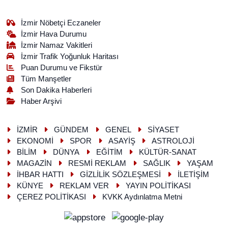
İzmir Nöbetçi Eczaneler
İzmir Hava Durumu
İzmir Namaz Vakitleri
İzmir Trafik Yoğunluk Haritası
Puan Durumu ve Fikstür
Tüm Manşetler
Son Dakika Haberleri
Haber Arşivi
İZMİR
GÜNDEM
GENEL
SİYASET
EKONOMİ
SPOR
ASAYİŞ
ASTROLOJİ
BİLİM
DÜNYA
EĞİTİM
KÜLTÜR-SANAT
MAGAZİN
RESMİ REKLAM
SAĞLIK
YAŞAM
İHBAR HATTI
GİZLİLİK SÖZLEŞMESİ
İLETİŞİM
KÜNYE
REKLAM VER
YAYIN POLİTİKASI
ÇEREZ POLİTİKASI
KVKK Aydınlatma Metni