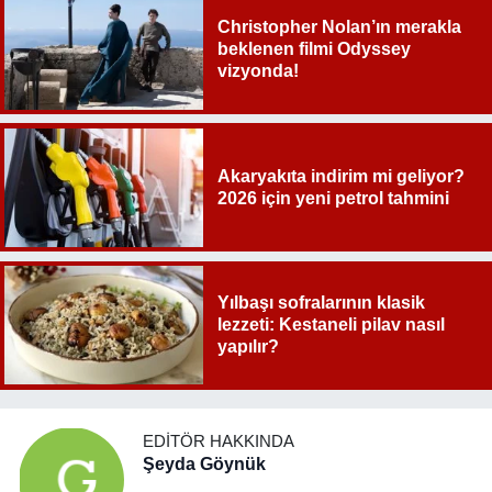
Christopher Nolan’ın merakla
beklenen filmi Odyssey
vizyonda!
Akaryakıta indirim mi geliyor?
2026 için yeni petrol tahmini
Yılbaşı sofralarının klasik
lezzeti: Kestaneli pilav nasıl
yapılır?
EDITÖR HAKKINDA
Şeyda Göynük