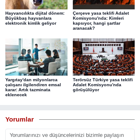
Hayvancılıkta dijital dönem:
Çerçeve yasa teklifi Adalet
Büyükbaş hayvanlara
Komisyonu'nda: Kimleri
elektronik kimlik geliyor
kapsıyor, hangi şartlar
aranacak?
Yargıtay'dan milyonlarca
Terörsüz Türkiye yasa teklifi
çalışanı ilgilendiren emsal
Adalet Komisyonu'nda
karar: Artık tazminata
görüşülüyor
eklenecek
Yorumlar