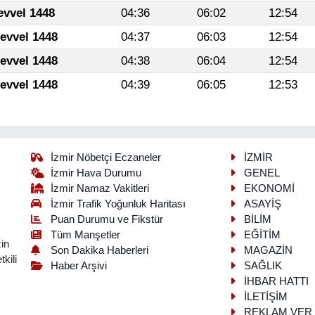
evvel 1448
04:36
06:02
12:54
levvel 1448
04:37
06:03
12:54
levvel 1448
04:38
06:04
12:54
levvel 1448
04:39
06:05
12:53
İzmir Nöbetçi Eczaneler
İZMİR
İzmir Hava Durumu
GENEL
İzmir Namaz Vakitleri
EKONOMİ
İzmir Trafik Yoğunluk Haritası
ASAYİŞ
Puan Durumu ve Fikstür
BİLİM
Tüm Manşetler
EĞİTİM
in
Son Dakika Haberleri
MAGAZİN
kili
Haber Arşivi
SAĞLIK
İHBAR HATTI
İLETİŞİM
REKLAM VER