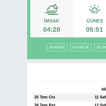
RESMİ REKLAM
İMSAK
GÜNEŞ
04:20
05:51
ANAMUR
AYDINCIK
BOZY
Hİ
25 Tem Cts
11 Sa
26 Tem Paz
12 Sa