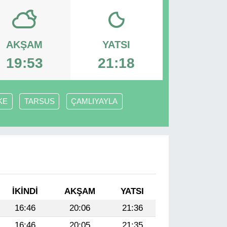
AKŞAM
YATSI
19:53
21:18
KE
TARSUS
ÇAMLIYAYLA
İKINDI
AKŞAM
YATSI
16:46
20:06
21:36
16:46
20:05
21:35