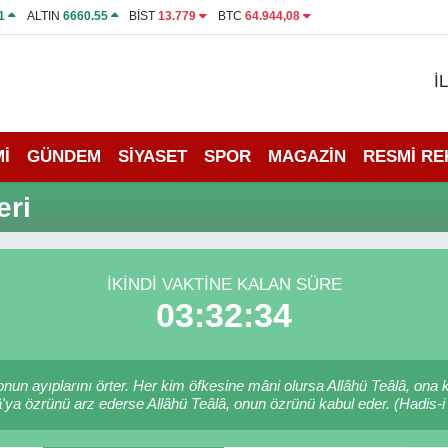
1
ALTIN
6660.55
BİST
13.779
BTC
64.944,08
İ
İ
GÜNDEM
SİYASET
SPOR
MAGAZİN
RESMİ R
eri
İKINDI VAKTINE KALAN SÜRE
03:32:34
 onun ayıplarını örter. Her kim öfkesine mâni olursa Allâhü Teâlâ, o
'ya özrünü arz ederse Allâhü Teâlâ, onun özrünü kabul eder. (Hadis-i 