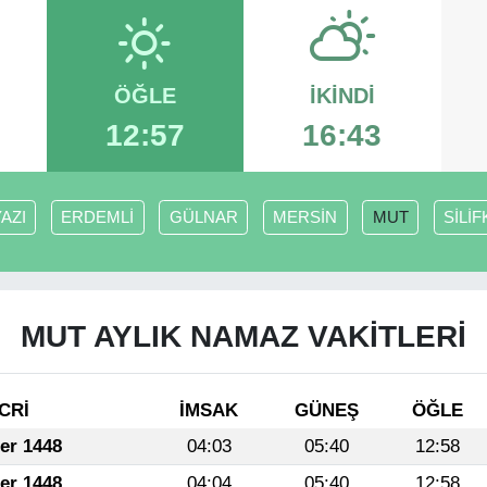
ÖĞLE
İKINDI
12:57
16:43
AZI
ERDEMLİ
GÜLNAR
MERSİN
MUT
SİLİF
MUT AYLIK NAMAZ VAKITLERI
CRİ
İMSAK
GÜNEŞ
ÖĞLE
fer 1448
04:03
05:40
12:58
fer 1448
04:04
05:40
12:58