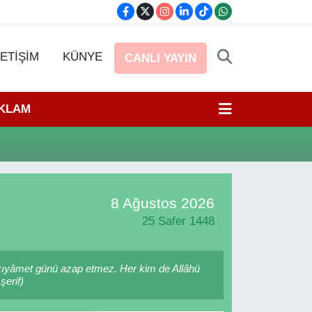
LETİŞİM
KÜNYE
CANLI YAYIN
EKLAM
8 Ağustos 2026
25 Safer 1448
na kıyâmet günü azap etmez. Her kim de Allâhü
şerif)