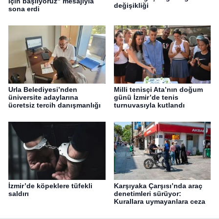
için başlıyoruz" mesajıyla
değişikliği
sona erdi
Urla Belediyesi’nden
Milli tenisçi Ata’nın doğum
üniversite adaylarına
günü İzmir’de tenis
ücretsiz tercih danışmanlığı
turnuvasıyla kutlandı
İzmir’de köpeklere tüfekli
Karşıyaka Çarşısı’nda araç
saldırı
denetimleri sürüyor:
Kurallara uymayanlara ceza