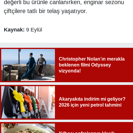
değerli bu ürünle canlanırken, enginar sezonu
çiftçilere tatlı bir telaş yaşatıyor.
Kaynak:
9 Eylül
Christopher Nolan’ın merakla
beklenen filmi Odyssey
vizyonda!
Akaryakıta indirim mi geliyor?
2026 için yeni petrol tahmini