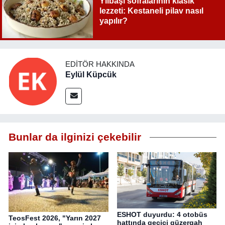
Yılbaşı sofralarının klasik
lezzeti: Kestaneli pilav nasıl
yapılır?
EDITÖR HAKKINDA
Eylül Küpcük
Bunlar da ilginizi çekebilir
ESHOT duyurdu: 4 otobüs
TeosFest 2026, "Yarın 2027
hattında geçici güzergah