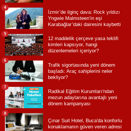
4
İzmir’de ilginç dava: Rock yıldızı
Yngwie Malmsteen’in eşi
Karabağlar’daki dairesini kaybetti
5
12 maddelik çerçeve yasa teklifi
kimleri kapsıyor, hangi
düzenlemeleri içeriyor?
6
Trafik sigortasında yeni dönem
başladı: Araç sahiplerini neler
bekliyor?
7
Radikal Eğitim Kurumları'ndan
mezun adaylarına avantajlı yeni
dönem kampanyası
8
Çınar Suit Hotel, Buca'da konforlu
konaklamanın güven veren adresi