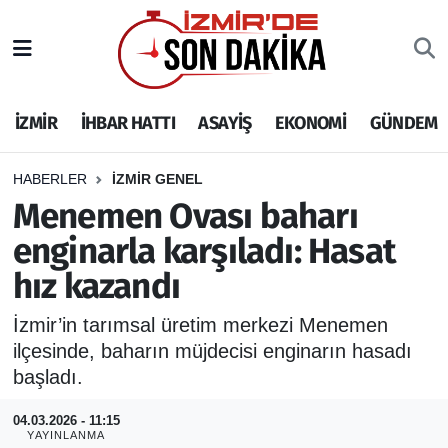
İZMİR
İzmir Nöbetçi Eczaneler
İZMİR
İHBAR HATTI
ASAYİŞ
EKONOMİ
GÜNDEM
İHBAR HATTI
İzmir Hava Durumu
DEPREM
İzmir Namaz Vakitleri
HABERLER
İZMİR GENEL
Menemen Ovası baharı
GENEL
İzmir Trafik Yoğunluk Haritası
enginarla karşıladı: Hasat
hız kazandı
EKONOMİ
Puan Durumu ve Fikstür
İzmir’in tarımsal üretim merkezi Menemen
SİYASET
Tüm Manşetler
ilçesinde, baharın müjdecisi enginarın hasadı
başladı.
SPOR
Son Dakika Haberleri
04.03.2026 - 11:15
ASAYİŞ
Haber Arşivi
YAYINLANMA