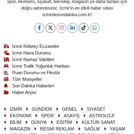
spor, ekonomi, siyaset, teknoloji, magazin ve daha fazlası için
doğru adrestesiniz. İzmir'in en etkili haber sitesi
izmirdesondakika.com.tr!
İzmir Nöbetçi Eczaneler
İzmir Hava Durumu
İzmir Namaz Vakitleri
İzmir Trafik Yoğunluk Haritası
Puan Durumu ve Fikstür
Tüm Manşetler
Son Dakika Haberleri
Haber Arşivi
İZMİR
GÜNDEM
GENEL
SİYASET
EKONOMİ
SPOR
ASAYİŞ
ASTROLOJİ
BİLİM
DÜNYA
EĞİTİM
KÜLTÜR-SANAT
MAGAZİN
RESMİ REKLAM
SAĞLIK
YAŞAM