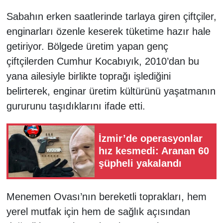
Sabahın erken saatlerinde tarlaya giren çiftçiler,
enginarları özenle keserek tüketime hazır hale
getiriyor. Bölgede üretim yapan genç
çiftçilerden Cumhur Kocabıyık, 2010’dan bu
yana ailesiyle birlikte toprağı işlediğini
belirterek, enginar üretim kültürünü yaşatmanın
gururunu taşıdıklarını ifade etti.
İzmir’de operasyonlar
hız kesmedi: Aranan 60
şüpheli yakalandı
Menemen Ovası’nın bereketli toprakları, hem
yerel mutfak için hem de sağlık açısından