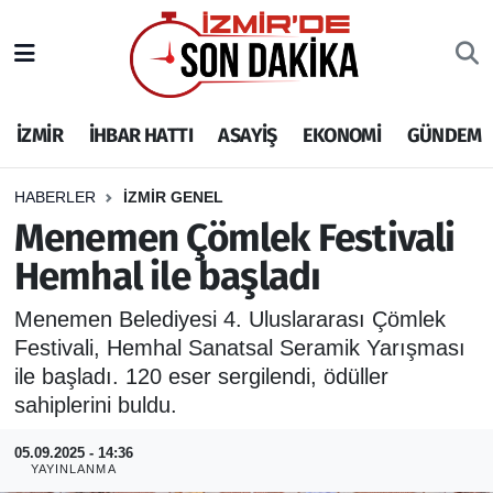
İZMİR
İzmir Nöbetçi Eczaneler
İZMİR
İHBAR HATTI
ASAYİŞ
EKONOMİ
GÜNDEM
İHBAR HATTI
İzmir Hava Durumu
DEPREM
İzmir Namaz Vakitleri
HABERLER
İZMİR GENEL
Menemen Çömlek Festivali
GENEL
İzmir Trafik Yoğunluk Haritası
Hemhal ile başladı
EKONOMİ
Puan Durumu ve Fikstür
Menemen Belediyesi 4. Uluslararası Çömlek
Festivali, Hemhal Sanatsal Seramik Yarışması
SİYASET
Tüm Manşetler
ile başladı. 120 eser sergilendi, ödüller
sahiplerini buldu.
SPOR
Son Dakika Haberleri
05.09.2025 - 14:36
YAYINLANMA
ASAYİŞ
Haber Arşivi