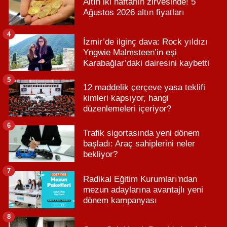
Altın iki haftanın zirvesinde! 5
Ağustos 2026 altın fiyatları
4
İzmir’de ilginç dava: Rock yıldızı
Yngwie Malmsteen’in eşi
Karabağlar’daki dairesini kaybetti
5
12 maddelik çerçeve yasa teklifi
kimleri kapsıyor, hangi
düzenlemeleri içeriyor?
6
Trafik sigortasında yeni dönem
başladı: Araç sahiplerini neler
bekliyor?
7
Radikal Eğitim Kurumları'ndan
mezun adaylarına avantajlı yeni
dönem kampanyası
8