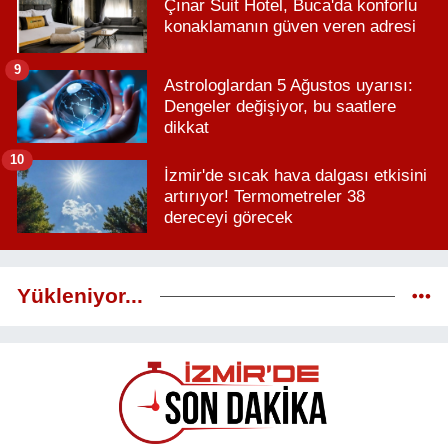
Çınar Suit Hotel, Buca'da konforlu
konaklamanın güven veren adresi
9
Astrologlardan 5 Ağustos uyarısı:
Dengeler değişiyor, bu saatlere
dikkat
10
İzmir'de sıcak hava dalgası etkisini
artırıyor! Termometreler 38
dereceyi görecek
Yükleniyor...