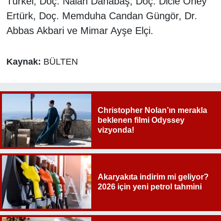
Türkel, Doç. Nalân Dânâbaş, Doç. Dicle Öney
Ertürk, Doç. Memduha Candan Güngör, Dr.
Abbas Akbari ve Mimar Ayşe Elçi.
Kaynak:
BÜLTEN
Christopher Nolan’ın merakla
beklenen filmi Odyssey
vizyonda!
Akaryakıta indirim mi geliyor?
2026 için yeni petrol tahmini