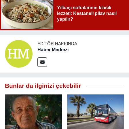
Yılbaşı sofralarının klasik
lezzeti: Kestaneli pilav nasıl
yapılır?
EDITÖR HAKKINDA
Haber Merkezi
Bunlar da ilginizi çekebilir