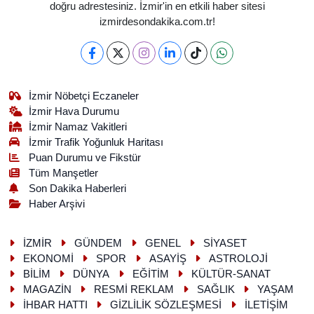
doğru adrestesiniz. İzmir'in en etkili haber sitesi
izmirdesondakika.com.tr!
İzmir Nöbetçi Eczaneler
İzmir Hava Durumu
İzmir Namaz Vakitleri
İzmir Trafik Yoğunluk Haritası
Puan Durumu ve Fikstür
Tüm Manşetler
Son Dakika Haberleri
Haber Arşivi
İZMİR
GÜNDEM
GENEL
SİYASET
EKONOMİ
SPOR
ASAYİŞ
ASTROLOJİ
BİLİM
DÜNYA
EĞİTİM
KÜLTÜR-SANAT
MAGAZİN
RESMİ REKLAM
SAĞLIK
YAŞAM
İHBAR HATTI
GİZLİLİK SÖZLEŞMESİ
İLETİŞİM