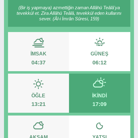
(Bir iş yapmaya) azmettiğin zaman Allâhü Teâlâ'ya
RESMİ REKLAM
tevekkül et. Zira Allâhü Teâlâ, tevekkül eden kullarını
sever. (Âl-i İmrân Sûresi, 159)
İMSAK
GÜNEŞ
04:37
06:12
ÖĞLE
İKINDI
13:21
17:09
AKŞAM
YATSI