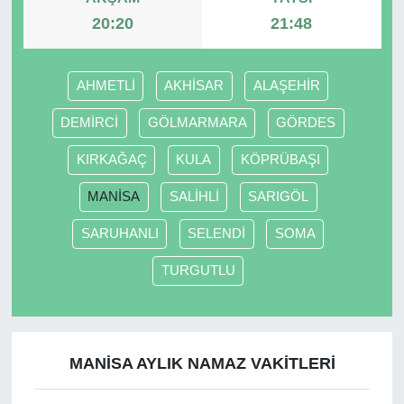
20:20
21:48
AHMETLİ
AKHİSAR
ALAŞEHİR
DEMİRCİ
GÖLMARMARA
GÖRDES
KIRKAĞAÇ
KULA
KÖPRÜBAŞI
MANİSA
SALİHLİ
SARIGÖL
SARUHANLI
SELENDİ
SOMA
TURGUTLU
MANİSA AYLIK NAMAZ VAKITLERI