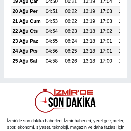
19 Ağu Çar
04:50
06:21
13:19
17:04
20:07
20 Ağu Per
04:51
06:22
13:19
17:03
20:06
21 Ağu Cum
04:53
06:22
13:19
17:03
20:05
22 Ağu Cts
04:54
06:23
13:18
17:02
20:03
23 Ağu Paz
04:55
06:24
13:18
17:01
20:02
24 Ağu Pts
04:56
06:25
13:18
17:01
20:01
25 Ağu Sal
04:58
06:26
13:18
17:00
19:59
İzmir'de son dakika haberleri! İzmir haberleri, yerel gelişmeler,
spor, ekonomi, siyaset, teknoloji, magazin ve daha fazlası için