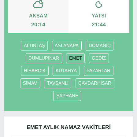
AKŞAM
YATSI
20:14
21:44
ALTINTAŞ
ASLANAPA
DOMANİÇ
DUMLUPINAR
EMET
GEDİZ
HİSARCIK
KÜTAHYA
PAZARLAR
SİMAV
TAVŞANLI
ÇAVDARHİSAR
ŞAPHANE
EMET AYLIK NAMAZ VAKITLERI