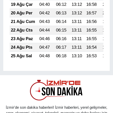
19 Ağu Çar
04:40
06:12
13:12
16:58
20:01
20 Ağu Per
04:42
06:13
13:12
16:57
20:00
21 Ağu Cum
04:43
06:14
13:11
16:56
19:59
22 Ağu Cts
04:44
06:15
13:11
16:55
19:57
23 Ağu Paz
04:46
06:16
13:11
16:55
19:56
24 Ağu Pts
04:47
06:17
13:11
16:54
19:54
25 Ağu Sal
04:48
06:18
13:10
16:53
19:53
İzmir'de son dakika haberleri! İzmir haberleri, yerel gelişmeler,