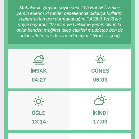
Muhakkak, Şeytan şöyle dedi: "Yâ Rabbi! İzzetine
RESMİ REKLAM
yemin ederim ki ruhları cesetlerinde oldukça kullarını
saptırmaktan geri durmayacağım." Allâhü Teâlâ ise
şöyle buyurdu: "İzzetim ve Celâlime yemin olsun ki
onlar benden mağfiret talep ettikleri müddetçe ben de
onları affetmeye devam edeceğim." (Hadis-i şerif)
İMSAK
GÜNEŞ
04:27
06:03
ÖĞLE
İKINDI
13:14
17:03