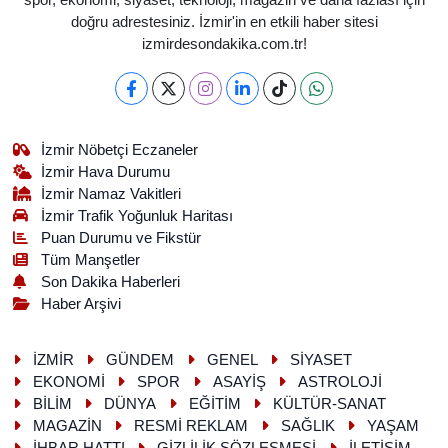
spor, ekonomi, siyaset, teknoloji, magazin ve daha fazlası için
doğru adrestesiniz. İzmir'in en etkili haber sitesi
izmirdesondakika.com.tr!
İzmir Nöbetçi Eczaneler
İzmir Hava Durumu
İzmir Namaz Vakitleri
İzmir Trafik Yoğunluk Haritası
Puan Durumu ve Fikstür
Tüm Manşetler
Son Dakika Haberleri
Haber Arşivi
İZMİR
GÜNDEM
GENEL
SİYASET
EKONOMİ
SPOR
ASAYİŞ
ASTROLOJİ
BİLİM
DÜNYA
EĞİTİM
KÜLTÜR-SANAT
MAGAZİN
RESMİ REKLAM
SAĞLIK
YAŞAM