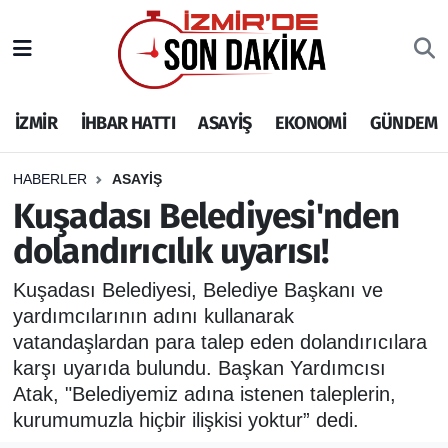
İZMİR
İzmir Nöbetçi Eczaneler
İZMİR
İHBAR HATTI
ASAYİŞ
EKONOMİ
GÜNDEM
İHBAR HATTI
İzmir Hava Durumu
DEPREM
İzmir Namaz Vakitleri
HABERLER
ASAYİŞ
Kuşadası Belediyesi'nden
GENEL
İzmir Trafik Yoğunluk Haritası
dolandırıcılık uyarısı!
EKONOMİ
Puan Durumu ve Fikstür
Kuşadası Belediyesi, Belediye Başkanı ve
yardımcılarının adını kullanarak
SİYASET
Tüm Manşetler
vatandaşlardan para talep eden dolandırıcılara
karşı uyarıda bulundu. Başkan Yardımcısı
SPOR
Son Dakika Haberleri
Atak, "Belediyemiz adına istenen taleplerin,
kurumumuzla hiçbir ilişkisi yoktur” dedi.
ASAYİŞ
Haber Arşivi