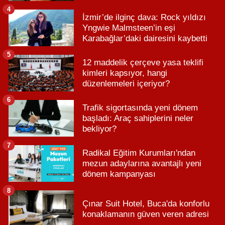
4
İzmir’de ilginç dava: Rock yıldızı
Yngwie Malmsteen’in eşi
Karabağlar’daki dairesini kaybetti
5
12 maddelik çerçeve yasa teklifi
kimleri kapsıyor, hangi
düzenlemeleri içeriyor?
6
Trafik sigortasında yeni dönem
başladı: Araç sahiplerini neler
bekliyor?
7
Radikal Eğitim Kurumları'ndan
mezun adaylarına avantajlı yeni
dönem kampanyası
8
Çınar Suit Hotel, Buca'da konforlu
konaklamanın güven veren adresi