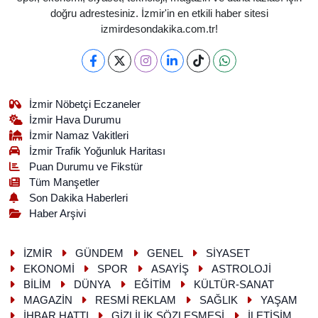
doğru adrestesiniz. İzmir'in en etkili haber sitesi
izmirdesondakika.com.tr!
İzmir Nöbetçi Eczaneler
İzmir Hava Durumu
İzmir Namaz Vakitleri
İzmir Trafik Yoğunluk Haritası
Puan Durumu ve Fikstür
Tüm Manşetler
Son Dakika Haberleri
Haber Arşivi
İZMİR
GÜNDEM
GENEL
SİYASET
EKONOMİ
SPOR
ASAYİŞ
ASTROLOJİ
BİLİM
DÜNYA
EĞİTİM
KÜLTÜR-SANAT
MAGAZİN
RESMİ REKLAM
SAĞLIK
YAŞAM
İHBAR HATTI
GİZLİLİK SÖZLEŞMESİ
İLETİŞİM