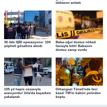
iddiasını anlattı
30 ilde IŞİD operasyonu: 104
Baba-oğul domuz nöbeti
şüpheli gözaltına alındı
faciayla bitti! Babasını
domuz sanıp vurdu
105 yıl hapis cezasıyla
Orhangazi Tüneli'nde feci
aranıyordu! Urla'da kaçarken
kaza! TIR'ın kabini yerinden
yakalandı
koptu