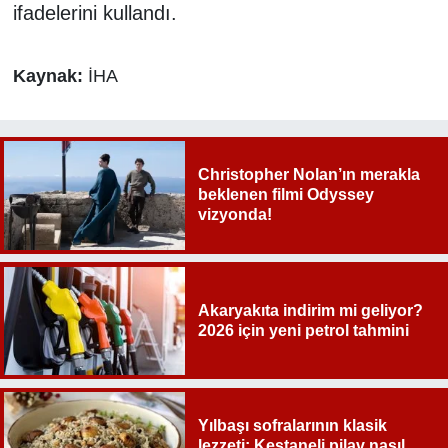
ifadelerini kullandı.
Kaynak:
İHA
Christopher Nolan’ın merakla
beklenen filmi Odyssey
vizyonda!
Akaryakıta indirim mi geliyor?
2026 için yeni petrol tahmini
Yılbaşı sofralarının klasik
lezzeti: Kestaneli pilav nasıl