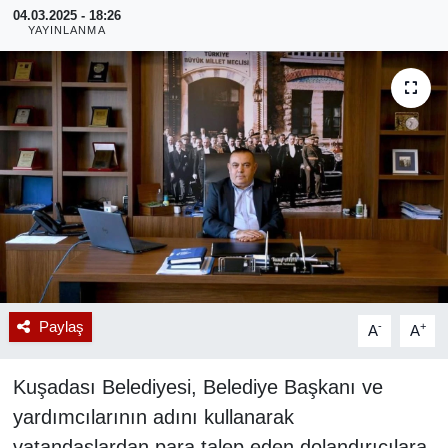
04.03.2025 - 18:26
YAYINLANMA
RESMİ REKLAM
Paylaş
-
+
A
A
Kuşadası Belediyesi, Belediye Başkanı ve
yardımcılarının adını kullanarak
vatandaşlardan para talep eden dolandırıcılara