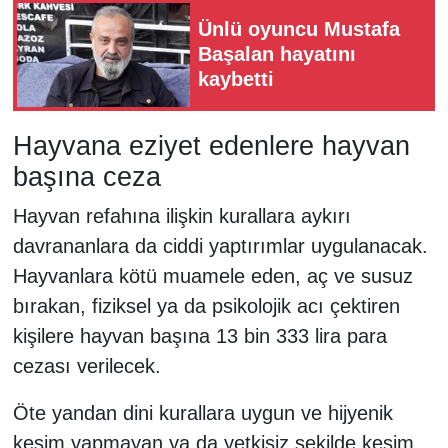
Ünlü oyuncu Mustafa
Başalan hayatını
kaybetti
Hayvana eziyet edenlere hayvan
başına ceza
Hayvan refahına ilişkin kurallara aykırı
davrananlara da ciddi yaptırımlar uygulanacak.
Hayvanlara kötü muamele eden, aç ve susuz
bırakan, fiziksel ya da psikolojik acı çektiren
kişilere hayvan başına 13 bin 333 lira para
cezası verilecek.
Öte yandan dini kurallara uygun ve hijyenik
kesim yapmayan ya da yetkisiz şekilde kesim