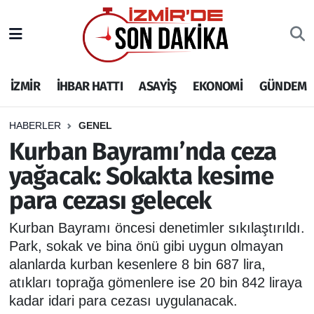
İZMİR
İzmir Nöbetçi Eczaneler
İZMİR
İHBAR HATTI
ASAYİŞ
EKONOMİ
GÜNDEM
İHBAR HATTI
İzmir Hava Durumu
DEPREM
İzmir Namaz Vakitleri
HABERLER
GENEL
Kurban Bayramı’nda ceza
GENEL
İzmir Trafik Yoğunluk Haritası
yağacak: Sokakta kesime
para cezası gelecek
EKONOMİ
Puan Durumu ve Fikstür
Kurban Bayramı öncesi denetimler sıkılaştırıldı.
SİYASET
Tüm Manşetler
Park, sokak ve bina önü gibi uygun olmayan
alanlarda kurban kesenlere 8 bin 687 lira,
SPOR
Son Dakika Haberleri
atıkları toprağa gömenlere ise 20 bin 842 liraya
kadar idari para cezası uygulanacak.
ASAYİŞ
Haber Arşivi