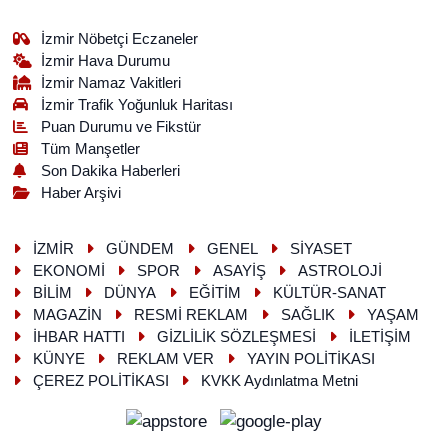
İzmir Nöbetçi Eczaneler
İzmir Hava Durumu
İzmir Namaz Vakitleri
İzmir Trafik Yoğunluk Haritası
Puan Durumu ve Fikstür
Tüm Manşetler
Son Dakika Haberleri
Haber Arşivi
İZMİR
GÜNDEM
GENEL
SİYASET
EKONOMİ
SPOR
ASAYİŞ
ASTROLOJİ
BİLİM
DÜNYA
EĞİTİM
KÜLTÜR-SANAT
MAGAZİN
RESMİ REKLAM
SAĞLIK
YAŞAM
İHBAR HATTI
GİZLİLİK SÖZLEŞMESİ
İLETİŞİM
KÜNYE
REKLAM VER
YAYIN POLİTİKASI
ÇEREZ POLİTİKASI
KVKK Aydınlatma Metni