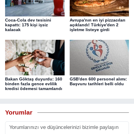
Coca-Cola dev tesisini
Avrupa'nın en iyi pizzacıları
kapattı: 175 kişi işsiz
açıklandı! Türkiye'den 2
kalacak
işletme listeye girdi
Bakan Göktaş duyurdu: 160
GSB'den 600 personel alımı:
binden fazla gence evlilik
Başvuru tarihleri belli oldu
kredisi ödemesi tamamlandı
Yorumlar