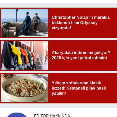
Christopher Nolan’ın merakla
beklenen filmi Odyssey
vizyonda!
Akaryakıta indirim mi geliyor?
2026 için yeni petrol tahmini
Yılbaşı sofralarının klasik
lezzeti: Kestaneli pilav nasıl
yapılır?
EDITÖR HAKKINDA