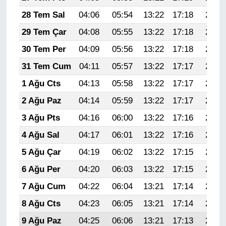
28 Tem Sal
04:06
05:54
13:22
17:18
20:40
29 Tem Çar
04:08
05:55
13:22
17:18
20:39
30 Tem Per
04:09
05:56
13:22
17:18
20:38
31 Tem Cum
04:11
05:57
13:22
17:17
20:37
1 Ağu Cts
04:13
05:58
13:22
17:17
20:36
2 Ağu Paz
04:14
05:59
13:22
17:17
20:35
3 Ağu Pts
04:16
06:00
13:22
17:16
20:34
4 Ağu Sal
04:17
06:01
13:22
17:16
20:32
5 Ağu Çar
04:19
06:02
13:22
17:15
20:31
6 Ağu Per
04:20
06:03
13:22
17:15
20:30
7 Ağu Cum
04:22
06:04
13:21
17:14
20:29
8 Ağu Cts
04:23
06:05
13:21
17:14
20:28
9 Ağu Paz
04:25
06:06
13:21
17:13
20:26