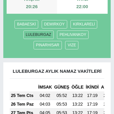
20:26
22:00
BABAESKİ
DEMIRKOY
KIRKLARELİ
LULEBURGAZ
PEHLIVANKOY
PINARHISAR
VIZE
LULEBURGAZ AYLIK NAMAZ VAKITLERI
İMSAK
GÜNEŞ
ÖĞLE
İKINDI
AKŞA
25 Tem Cts
04:02
05:52
13:22
17:19
20:43
26 Tem Paz
04:03
05:53
13:22
17:19
20:42
27 Tem Pts
04:05
05:53
13:22
17:19
20:41