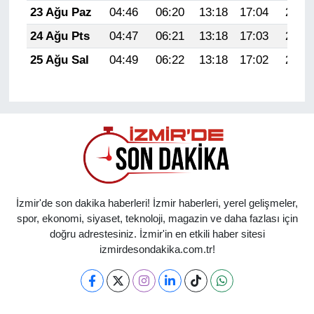
23 Ağu Paz
04:46
06:20
13:18
17:04
20:06
24 Ağu Pts
04:47
06:21
13:18
17:03
20:05
25 Ağu Sal
04:49
06:22
13:18
17:02
20:03
İzmir'de son dakika haberleri! İzmir haberleri, yerel gelişmeler,
spor, ekonomi, siyaset, teknoloji, magazin ve daha fazlası için
doğru adrestesiniz. İzmir'in en etkili haber sitesi
izmirdesondakika.com.tr!