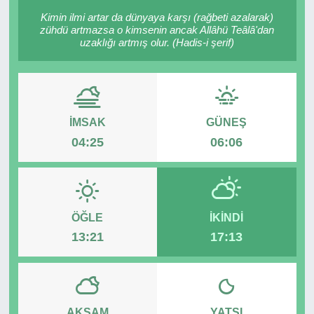
Kimin ilmi artar da dünyaya karşı (rağbeti azalarak)
RESMİ REKLAM
zühdü artmazsa o kimsenin ancak Allâhü Teâlâ'dan
uzaklığı artmış olur. (Hadis-i şerif)
İMSAK
GÜNEŞ
04:25
06:06
ÖĞLE
İKINDI
13:21
17:13
AKŞAM
YATSI