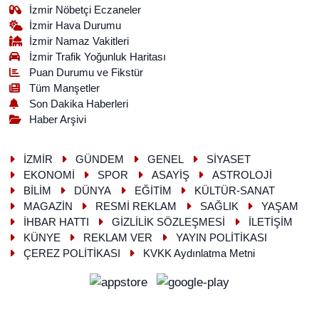
İzmir Nöbetçi Eczaneler
İzmir Hava Durumu
İzmir Namaz Vakitleri
İzmir Trafik Yoğunluk Haritası
Puan Durumu ve Fikstür
Tüm Manşetler
Son Dakika Haberleri
Haber Arşivi
İZMİR
GÜNDEM
GENEL
SİYASET
EKONOMİ
SPOR
ASAYİŞ
ASTROLOJİ
BİLİM
DÜNYA
EĞİTİM
KÜLTÜR-SANAT
MAGAZİN
RESMİ REKLAM
SAĞLIK
YAŞAM
İHBAR HATTI
GİZLİLİK SÖZLEŞMESİ
İLETİŞİM
KÜNYE
REKLAM VER
YAYIN POLİTİKASI
ÇEREZ POLİTİKASI
KVKK Aydınlatma Metni