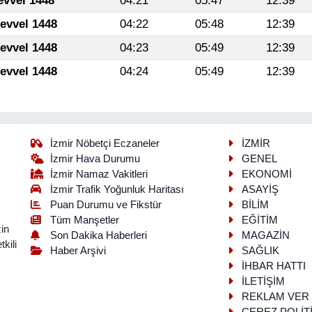
evvel 1448
04:21
05:47
12:39
levvel 1448
04:22
05:48
12:39
levvel 1448
04:23
05:49
12:39
levvel 1448
04:24
05:49
12:39
İzmir Nöbetçi Eczaneler
İZMİR
İzmir Hava Durumu
GENEL
İzmir Namaz Vakitleri
EKONOMİ
İzmir Trafik Yoğunluk Haritası
ASAYİŞ
Puan Durumu ve Fikstür
BİLİM
Tüm Manşetler
EĞİTİM
in
Son Dakika Haberleri
MAGAZİN
kili
Haber Arşivi
SAĞLIK
İHBAR HATTI
İLETİŞİM
REKLAM VER