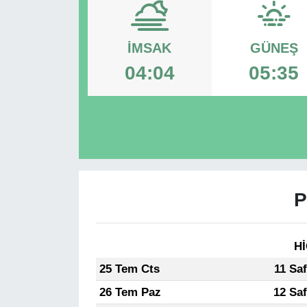
RESMİ REKLAM
İMSAK
GÜNEŞ
04:04
05:35
P
Hİ
25 Tem Cts
11 Sa
26 Tem Paz
12 Sa