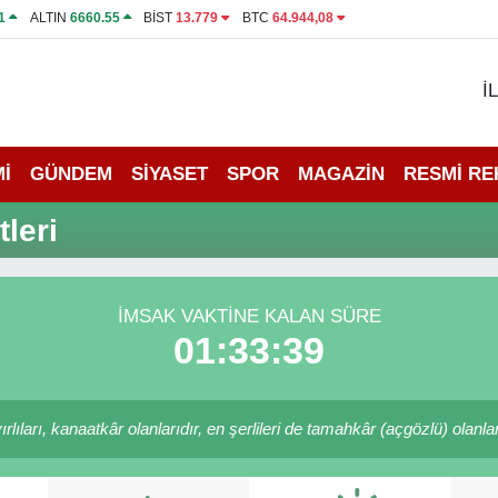
1
ALTIN
6660.55
BİST
13.779
BTC
64.944,08
İ
İ
GÜNDEM
SİYASET
SPOR
MAGAZİN
RESMİ R
tleri
İMSAK VAKTINE KALAN SÜRE
01:33:39
lıları, kanaatkâr olanlarıdır, en şerlileri de tamahkâr (açgözlü) olanları