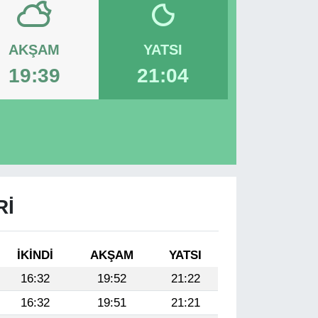
AKŞAM
YATSI
19:39
21:04
RI
İKINDI
AKŞAM
YATSI
16:32
19:52
21:22
16:32
19:51
21:21