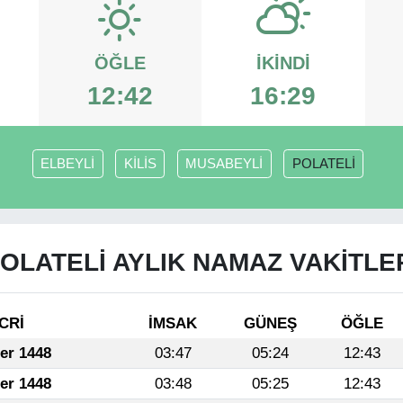
ÖĞLE
İKINDI
12:42
16:29
ELBEYLİ
KİLİS
MUSABEYLİ
POLATELİ
OLATELİ AYLIK NAMAZ VAKITLE
CRİ
İMSAK
GÜNEŞ
ÖĞLE
fer 1448
03:47
05:24
12:43
fer 1448
03:48
05:25
12:43