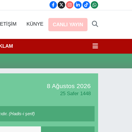
LETİŞİM
KÜNYE
CANLI YAYIN
EKLAM
8 Ağustos 2026
25 Safer 1448
dır. (Hadis-i şerif)