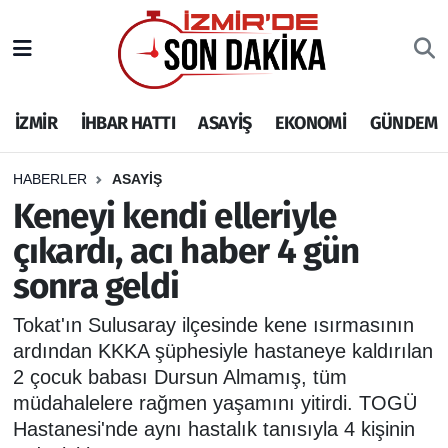
İZMİR
İzmir Nöbetçi Eczaneler
İZMİR
İHBAR HATTI
ASAYİŞ
EKONOMİ
GÜNDEM
İHBAR HATTI
İzmir Hava Durumu
DEPREM
İzmir Namaz Vakitleri
HABERLER
ASAYİŞ
Keneyi kendi elleriyle
GENEL
İzmir Trafik Yoğunluk Haritası
çıkardı, acı haber 4 gün
sonra geldi
EKONOMİ
Puan Durumu ve Fikstür
Tokat'ın Sulusaray ilçesinde kene ısırmasının
SİYASET
Tüm Manşetler
ardından KKKA şüphesiyle hastaneye kaldırılan
2 çocuk babası Dursun Almamış, tüm
SPOR
Son Dakika Haberleri
müdahalelere rağmen yaşamını yitirdi. TOGÜ
Hastanesi'nde aynı hastalık tanısıyla 4 kişinin
ASAYİŞ
Haber Arşivi