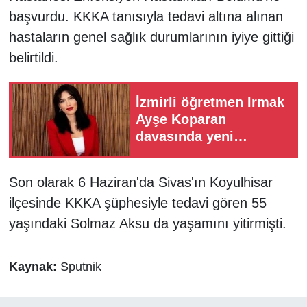
başvurdu. KKKA tanısıyla tedavi altına alınan
hastaların genel sağlık durumlarının iyiye gittiği
belirtildi.
İzmirli öğretmen Irmak
Ayşe Koparan
davasında yeni
gelişme! Tanıklar
"tokat" iddiasını anlattı
Son olarak 6 Haziran'da Sivas'ın Koyulhisar
ilçesinde KKKA şüphesiyle tedavi gören 55
yaşındaki Solmaz Aksu da yaşamını yitirmişti.
Kaynak:
Sputnik