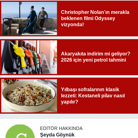
Christopher Nolan’ın merakla
beklenen filmi Odyssey
vizyonda!
Akaryakıta indirim mi geliyor?
2026 için yeni petrol tahmini
Yılbaşı sofralarının klasik
lezzeti: Kestaneli pilav nasıl
yapılır?
EDITÖR HAKKINDA
Şeyda Göynük