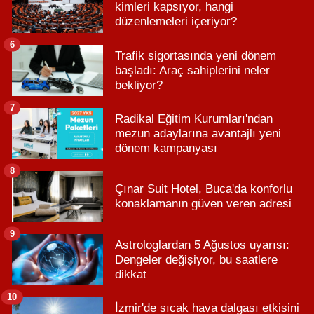
kimleri kapsıyor, hangi
düzenlemeleri içeriyor?
6
Trafik sigortasında yeni dönem
başladı: Araç sahiplerini neler
bekliyor?
7
Radikal Eğitim Kurumları'ndan
mezun adaylarına avantajlı yeni
dönem kampanyası
8
Çınar Suit Hotel, Buca'da konforlu
konaklamanın güven veren adresi
9
Astrologlardan 5 Ağustos uyarısı:
Dengeler değişiyor, bu saatlere
dikkat
10
İzmir'de sıcak hava dalgası etkisini