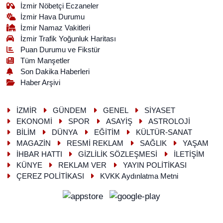
İzmir Nöbetçi Eczaneler
İzmir Hava Durumu
İzmir Namaz Vakitleri
İzmir Trafik Yoğunluk Haritası
Puan Durumu ve Fikstür
Tüm Manşetler
Son Dakika Haberleri
Haber Arşivi
İZMİR
GÜNDEM
GENEL
SİYASET
EKONOMİ
SPOR
ASAYİŞ
ASTROLOJİ
BİLİM
DÜNYA
EĞİTİM
KÜLTÜR-SANAT
MAGAZİN
RESMİ REKLAM
SAĞLIK
YAŞAM
İHBAR HATTI
GİZLİLİK SÖZLEŞMESİ
İLETİŞİM
KÜNYE
REKLAM VER
YAYIN POLİTİKASI
ÇEREZ POLİTİKASI
KVKK Aydınlatma Metni