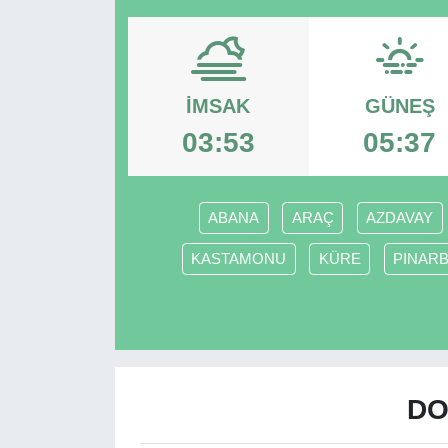
RESMİ REKLAM
İMSAK
GÜNEŞ
03:53
05:37
ABANA
ARAÇ
AZDAVAY
KASTAMONU
KÜRE
PINARB
DO