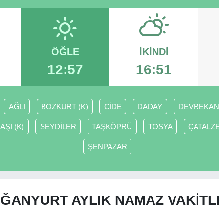
ÖĞLE
İKINDI
12:57
16:51
AĞLI
BOZKURT (K)
CİDE
DADAY
DEVREKAN
AŞI (K)
SEYDİLER
TAŞKÖPRÜ
TOSYA
ÇATALZ
ŞENPAZAR
ĞANYURT AYLIK NAMAZ VAKITL