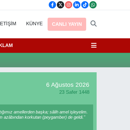
LETİŞİM
KÜNYE
CANLI YAYIN
EKLAM
6 Ağustos 2026
23 Safer 1448
tığımız amellerden başka; sâlih amel işleyelim.
m azâbından korkutan (peygamber) de geldi."