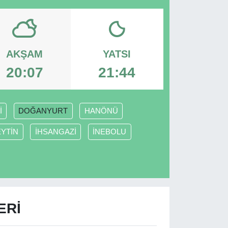
AKŞAM
YATSI
20:07
21:44
İ
DOĞANYURT
HANÖNÜ
EYTİN
İHSANGAZİ
İNEBOLU
ERI