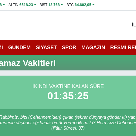
8
ALTIN
6518.23
BİST
13.768
BTC
64.602,05
İ
İ
GÜNDEM
SİYASET
SPOR
MAGAZİN
RESMİ R
maz Vakitleri
İKINDI VAKTINE KALAN SÜRE
01:35:25
y Rabbimiz, bizi (Cehennem'den) çıkar, (tekrar dünyaya gönder ki) yap
ir kimsenin düşüneceği kadar ömür vermedik mi ki? Hem size Cehenne
(Fâtır Sûresi, 37)