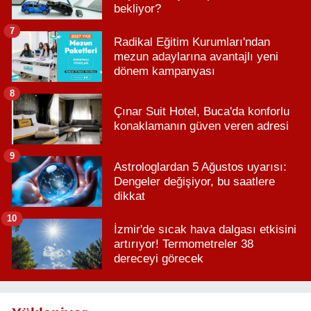
bekliyor?
7
Radikal Eğitim Kurumları'ndan
mezun adaylarına avantajlı yeni
dönem kampanyası
8
Çınar Suit Hotel, Buca'da konforlu
konaklamanın güven veren adresi
9
Astrologlardan 5 Ağustos uyarısı:
Dengeler değişiyor, bu saatlere
dikkat
10
İzmir'de sıcak hava dalgası etkisini
artırıyor! Termometreler 38
dereceyi görecek