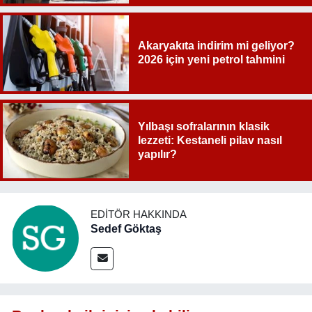
Akaryakıta indirim mi geliyor?
2026 için yeni petrol tahmini
Yılbaşı sofralarının klasik
lezzeti: Kestaneli pilav nasıl
yapılır?
EDITÖR HAKKINDA
Sedef Göktaş