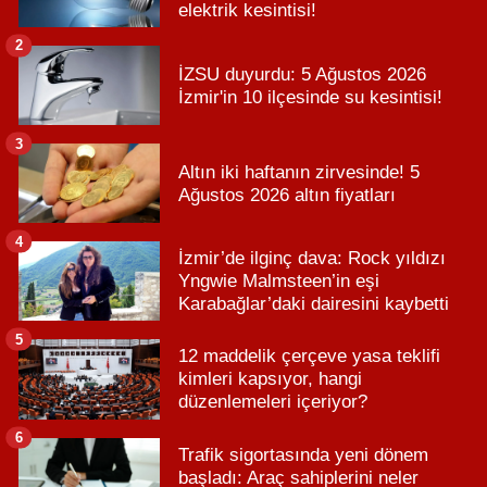
elektrik kesintisi!
2
İZSU duyurdu: 5 Ağustos 2026
İzmir'in 10 ilçesinde su kesintisi!
3
Altın iki haftanın zirvesinde! 5
Ağustos 2026 altın fiyatları
4
İzmir’de ilginç dava: Rock yıldızı
Yngwie Malmsteen’in eşi
Karabağlar’daki dairesini kaybetti
5
12 maddelik çerçeve yasa teklifi
kimleri kapsıyor, hangi
düzenlemeleri içeriyor?
6
Trafik sigortasında yeni dönem
başladı: Araç sahiplerini neler