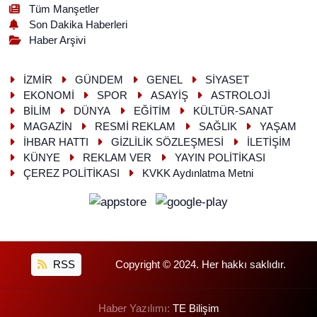
Tüm Manşetler
Son Dakika Haberleri
Haber Arşivi
İZMİR
GÜNDEM
GENEL
SİYASET
EKONOMİ
SPOR
ASAYİŞ
ASTROLOJİ
BİLİM
DÜNYA
EĞİTİM
KÜLTÜR-SANAT
MAGAZİN
RESMİ REKLAM
SAĞLIK
YAŞAM
İHBAR HATTI
GİZLİLİK SÖZLEŞMESİ
İLETİŞİM
KÜNYE
REKLAM VER
YAYIN POLİTİKASI
ÇEREZ POLİTİKASI
KVKK Aydınlatma Metni
RSS
Copyright © 2024. Her hakkı saklıdır.
Haber Yazılımı:
TE Bilişim