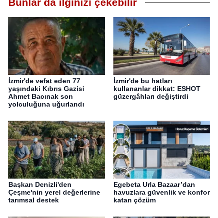
Bunlar da ilginizi çekebilir
İzmir'de vefat eden 77
İzmir'de bu hatları
yaşındaki Kıbrıs Gazisi
kullananlar dikkat: ESHOT
Ahmet Bacınak son
güzergâhları değiştirdi
yolculuğuna uğurlandı
Başkan Denizli'den
Egebeta Urla Bazaar’dan
Çeşme'nin yerel değerlerine
havuzlara güvenlik ve konfor
tarımsal destek
katan çözüm