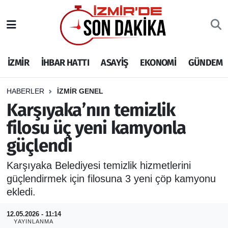
İZMİR
İzmir Nöbetçi Eczaneler
İZMİR
İHBAR HATTI
ASAYİŞ
EKONOMİ
GÜNDEM
İHBAR HATTI
İzmir Hava Durumu
DEPREM
İzmir Namaz Vakitleri
HABERLER
İZMİR GENEL
Karşıyaka’nın temizlik
GENEL
İzmir Trafik Yoğunluk Haritası
filosu üç yeni kamyonla
güçlendi
EKONOMİ
Puan Durumu ve Fikstür
Karşıyaka Belediyesi temizlik hizmetlerini
SİYASET
Tüm Manşetler
güçlendirmek için filosuna 3 yeni çöp kamyonu
ekledi.
SPOR
Son Dakika Haberleri
12.05.2026 - 11:14
ASAYİŞ
Haber Arşivi
YAYINLANMA