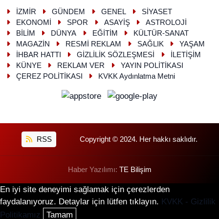
İZMİR
GÜNDEM
GENEL
SİYASET
EKONOMİ
SPOR
ASAYİŞ
ASTROLOJİ
BİLİM
DÜNYA
EĞİTİM
KÜLTÜR-SANAT
MAGAZİN
RESMİ REKLAM
SAĞLIK
YAŞAM
İHBAR HATTI
GİZLİLİK SÖZLEŞMESİ
İLETİŞİM
KÜNYE
REKLAM VER
YAYIN POLİTİKASI
ÇEREZ POLİTİKASI
KVKK Aydınlatma Metni
RSS
Copyright © 2024. Her hakkı saklıdır.
Haber Yazılımı:
TE Bilişim
En iyi site deneyimi sağlamak için çerezlerden
faydalanıyoruz. Detaylar için lütfen tıklayın.
KVKK - Gizlilik
Politikamız
Tamam