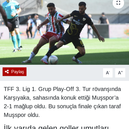
RESMİ REKLAM
Paylaş
-
+
A
A
TFF 3. Lig 1. Grup Play-Off 3. Tur rövanşında
Karşıyaka, sahasında konuk ettiği Muşspor’a
2-1 mağlup oldu. Bu sonuçla finale çıkan taraf
Muşspor oldu.
İlk yarıda gelen goller umutları