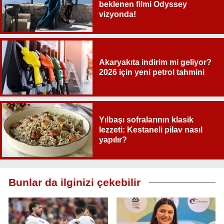
beklenen filmi Odyssey
vizyonda!
Akaryakıta indirim mi geliyor?
2026 için yeni petrol tahmini
Yılbaşı sofralarının klasik
lezzeti: Kestaneli pilav nasıl
yapılır?
Bunlar da ilginizi çekebilir