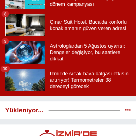
dönem kampanyası
8
Çınar Suit Hotel, Buca'da konforlu
konaklamanın güven veren adresi
9
Astrologlardan 5 Ağustos uyarısı:
Dengeler değişiyor, bu saatlere
dikkat
10
İzmir'de sıcak hava dalgası etkisini
artırıyor! Termometreler 38
dereceyi görecek
Yükleniyor...