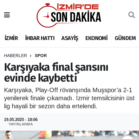
İZMİR
İzmir Nöbetçi Eczaneler
İZMİR
İHBAR HATTI
ASAYİŞ
EKONOMİ
GÜNDEM
İHBAR HATTI
İzmir Hava Durumu
DEPREM
İzmir Namaz Vakitleri
HABERLER
SPOR
Karşıyaka final şansını
GENEL
İzmir Trafik Yoğunluk Haritası
evinde kaybetti
EKONOMİ
Puan Durumu ve Fikstür
Karşıyaka, Play-Off rövanşında Muşspor’a 2-1
yenilerek finale çıkamadı. İzmir temsilcisinin üst
SİYASET
Tüm Manşetler
lig hayali bir sezon daha ertelendi.
SPOR
Son Dakika Haberleri
19.05.2025 - 18:06
YAYINLANMA
ASAYİŞ
Haber Arşivi