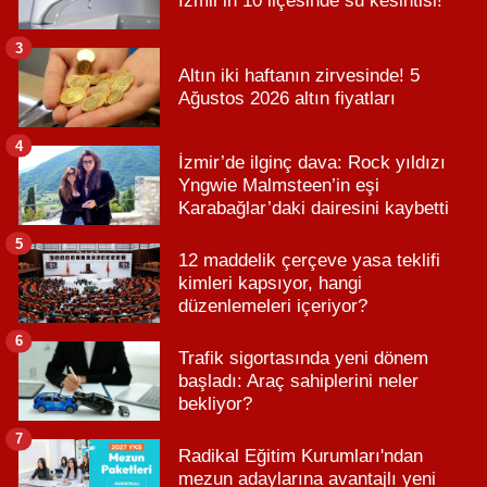
İzmir'in 10 ilçesinde su kesintisi!
3
Altın iki haftanın zirvesinde! 5
Ağustos 2026 altın fiyatları
4
İzmir’de ilginç dava: Rock yıldızı
Yngwie Malmsteen’in eşi
Karabağlar’daki dairesini kaybetti
5
12 maddelik çerçeve yasa teklifi
kimleri kapsıyor, hangi
düzenlemeleri içeriyor?
6
Trafik sigortasında yeni dönem
başladı: Araç sahiplerini neler
bekliyor?
7
Radikal Eğitim Kurumları'ndan
mezun adaylarına avantajlı yeni