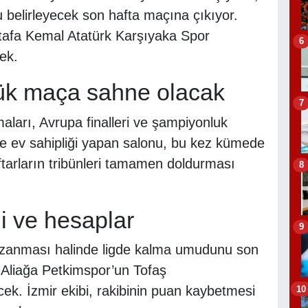
belirleyecek son hafta maçına çıkıyor.
stafa Kemal Atatürk Karşıyaka Spor
6
ek.
yük maça sahne olacak
7
ları, Avrupa finalleri ve şampiyonluk
eye ev sahipliği yapan salonu, bu kez kümede
tarların tribünleri tamamen doldurması
8
i ve hesaplar
9
azanması halinde ligde kalma umudunu son
Aliağa Petkimspor’un Tofaş
10
k. İzmir ekibi, rakibinin puan kaybetmesi