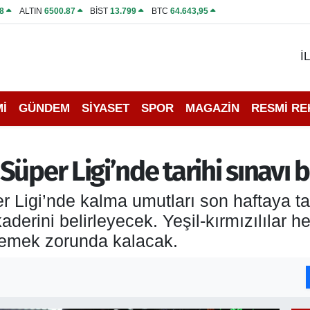
8
ALTIN
6500.87
BİST
13.799
BTC
64.643,95
İ
İ
GÜNDEM
SİYASET
SPOR
MAGAZİN
RESMİ R
üper Ligi’nde tarihi sınavı 
r Ligi’nde kalma umutları son haftaya t
aderini belirleyecek. Yeşil-kırmızılıla
lemek zorunda kalacak.