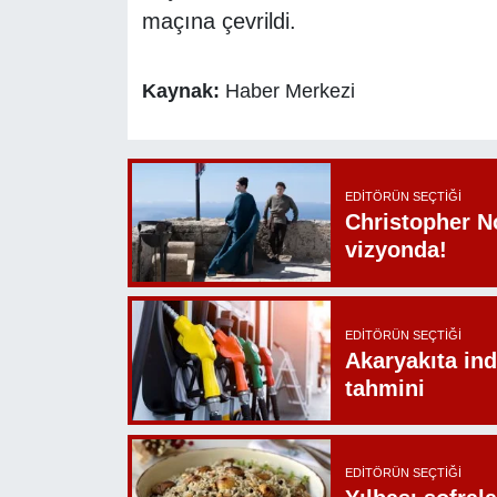
maçına çevrildi.
Kaynak:
Haber Merkezi
EDITÖRÜN SEÇTIĞI
Christopher N
vizyonda!
EDITÖRÜN SEÇTIĞI
Akaryakıta ind
tahmini
EDITÖRÜN SEÇTIĞI