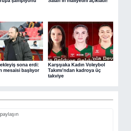
Avrupa şampiyonu
Salah'ın maliyetini açıkladı!
ekleyiş sona erdi:
Karşıyaka Kadın Voleybol
n mesaisi başlıyor
Takımı'ndan kadroya üç
takviye