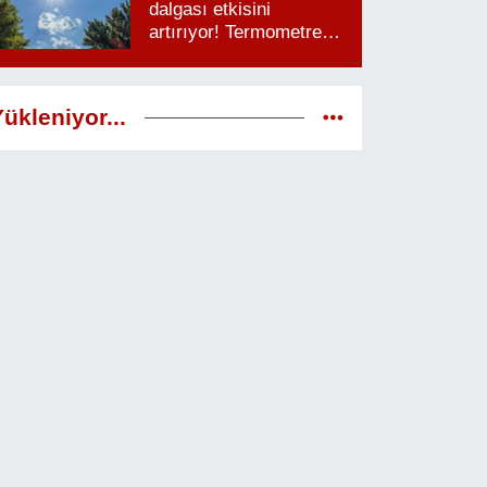
dalgası etkisini
artırıyor! Termometreler
38 dereceyi görecek
ükleniyor...