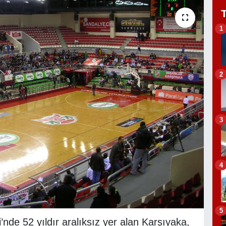
1
2
3
4
5
’nde 52 yıldır aralıksız yer alan Karşıyaka,