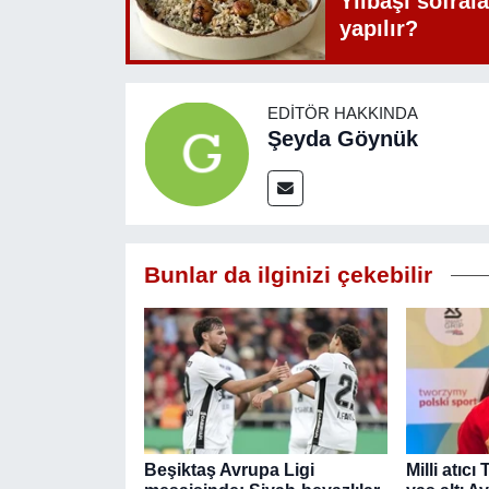
Yılbaşı sofrala
yapılır?
EDITÖR HAKKINDA
Şeyda Göynük
Bunlar da ilginizi çekebilir
Beşiktaş Avrupa Ligi
Milli atıc