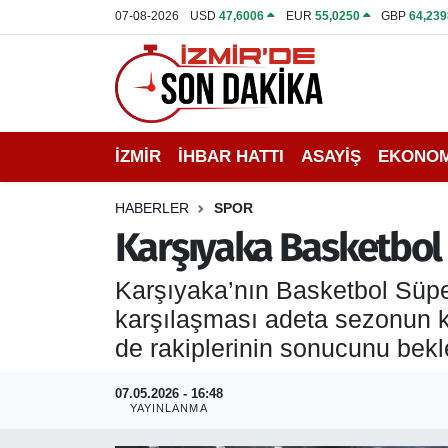
07-08-2026
USD
47,6006
EUR
55,0250
GBP
64,239
İZMİR
İzmir Nöbetçi Eczaneler
İHBAR HATTI
İzmir Hava Durumu
İZMİR
İHBAR HATTI
ASAYİŞ
EKONOM
DEPREM
İzmir Namaz Vakitleri
HABERLER
SPOR
GENEL
İzmir Trafik Yoğunluk Haritası
Karşıyaka Basketbol S
EKONOMİ
Puan Durumu ve Fikstür
Karşıyaka’nın Basketbol Süpe
karşılaşması adeta sezonun k
SİYASET
Tüm Manşetler
de rakiplerinin sonucunu bek
SPOR
Son Dakika Haberleri
07.05.2026 - 16:48
YAYINLANMA
ASAYİŞ
Haber Arşivi