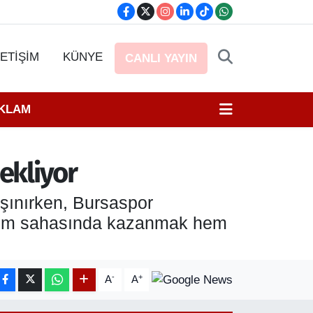
LETİŞİM
KÜNYE
CANLI YAYIN
EKLAM
bekliyor
aşınırken, Bursaspor
r hem sahasında kazanmak hem
-
+
A
A