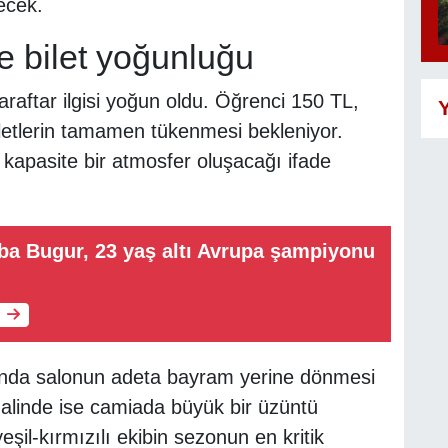
ecek.
e bilet yoğunluğu
aftar ilgisi yoğun oldu. Öğrenci 150 TL,
Y
letlerin tamamen tükenmesi bekleniyor.
apasite bir atmosfer oluşacağı ifade
uğba Bugur, 23 yaş altı Avrupa şampiyonu
unda salonun adeta bayram yerine dönmesi
alinde ise camiada büyük bir üzüntü
eşil-kırmızılı ekibin sezonun en kritik