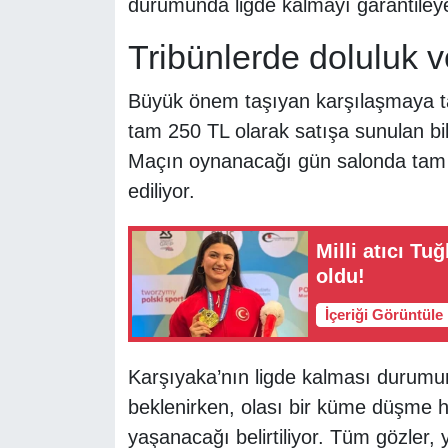
durumunda ligde kalmayı garantiley
Tribünlerde doluluk v
Büyük önem taşıyan karşılaşmaya tar
tam 250 TL olarak satışa sunulan bi
Maçın oynanacağı gün salonda tam k
ediliyor.
Milli atıcı T
oldu!
İçeriği Görüntüle
Karşıyaka’nın ligde kalması durum
beklenirken, olası bir küme düşme h
yaşanacağı belirtiliyor. Tüm gözler, y