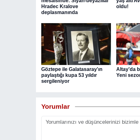
mesaisinde: Siyah-beyazlılar
yaş altı 
Hradec Kralove
oldu!
deplasmanında
Göztepe ile Galatasaray'ın
Altay'da b
paylaştığı kupa 53 yıldır
Yeni sezo
sergileniyor
Yorumlar