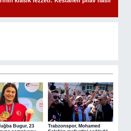
rının klasik lezzeti: Kestaneli pilav nasıl
ı Tuğba Bugur, 23
Trabzonspor, Mohamed