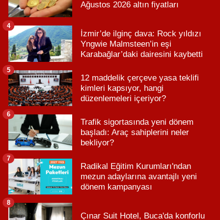
Ağustos 2026 altın fiyatları
4
İzmir’de ilginç dava: Rock yıldızı
Yngwie Malmsteen’in eşi
Karabağlar’daki dairesini kaybetti
5
12 maddelik çerçeve yasa teklifi
kimleri kapsıyor, hangi
düzenlemeleri içeriyor?
6
Trafik sigortasında yeni dönem
başladı: Araç sahiplerini neler
bekliyor?
7
Radikal Eğitim Kurumları'ndan
mezun adaylarına avantajlı yeni
dönem kampanyası
8
Çınar Suit Hotel, Buca'da konforlu