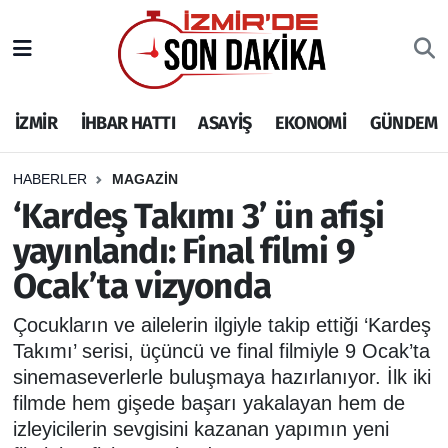
İZMİR
İzmir Nöbetçi Eczaneler
İZMİR
İHBAR HATTI
ASAYİŞ
EKONOMİ
GÜNDEM
İHBAR HATTI
İzmir Hava Durumu
DEPREM
İzmir Namaz Vakitleri
HABERLER
MAGAZİN
‘Kardeş Takımı 3’ ün afişi
GENEL
İzmir Trafik Yoğunluk Haritası
yayınlandı: Final filmi 9
Ocak’ta vizyonda
EKONOMİ
Puan Durumu ve Fikstür
Çocukların ve ailelerin ilgiyle takip ettiği ‘Kardeş
SİYASET
Tüm Manşetler
Takımı’ serisi, üçüncü ve final filmiyle 9 Ocak’ta
sinemaseverlerle buluşmaya hazırlanıyor. İlk iki
SPOR
Son Dakika Haberleri
filmde hem gişede başarı yakalayan hem de
izleyicilerin sevgisini kazanan yapımın yeni
ASAYİŞ
Haber Arşivi