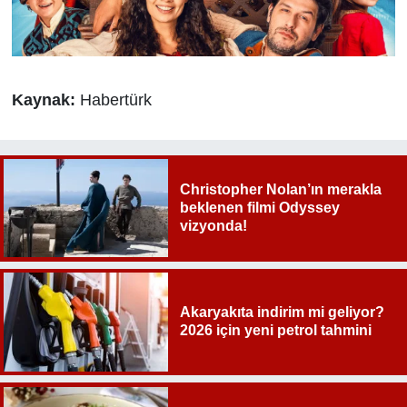
Kaynak:
Habertürk
Christopher Nolan’ın merakla
beklenen filmi Odyssey
vizyonda!
Akaryakıta indirim mi geliyor?
2026 için yeni petrol tahmini