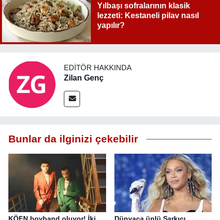
Yılbaşı sofralarının klasik
lezzeti: Kestaneli pilav nasıl
yapılır?
EDITÖR HAKKINDA
Zilan Genç
Bunlar da ilginizi çekebilir
KÖFN boyband oluyor! İki
Dünyaca ünlü Şarkıcı