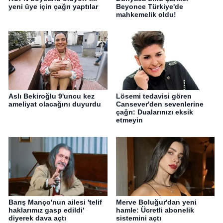
yeni üye için çağrı yaptılar
Beyonce Türkiye'de
mahkemelik oldu!
Aslı Bekiroğlu 9'uncu kez
Lösemi tedavisi gören
ameliyat olacağını duyurdu
Cansever'den sevenlerine
çağrı: Dualarınızı eksik
etmeyin
Barış Manço'nun ailesi 'telif
Merve Boluğur'dan yeni
haklarımız gasp edildi'
hamle: Ücretli abonelik
diyerek dava açtı
sistemini açtı