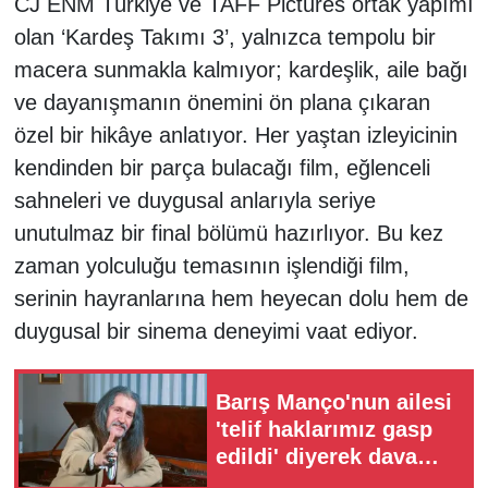
CJ ENM Türkiye ve TAFF Pictures ortak yapımı
olan ‘Kardeş Takımı 3’, yalnızca tempolu bir
macera sunmakla kalmıyor; kardeşlik, aile bağı
ve dayanışmanın önemini ön plana çıkaran
özel bir hikâye anlatıyor. Her yaştan izleyicinin
kendinden bir parça bulacağı film, eğlenceli
sahneleri ve duygusal anlarıyla seriye
unutulmaz bir final bölümü hazırlıyor. Bu kez
zaman yolculuğu temasının işlendiği film,
serinin hayranlarına hem heyecan dolu hem de
duygusal bir sinema deneyimi vaat ediyor.
Barış Manço'nun ailesi
'telif haklarımız gasp
edildi' diyerek dava
açtı