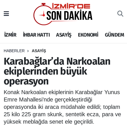
İZMİR
İzmir Nöbetçi Eczaneler
İZMİR
İHBAR HATTI
ASAYİŞ
EKONOMİ
GÜNDEM
İHBAR HATTI
İzmir Hava Durumu
DEPREM
İzmir Namaz Vakitleri
HABERLER
ASAYİŞ
Karabağlar’da Narkoalan
GENEL
İzmir Trafik Yoğunluk Haritası
ekiplerinden büyük
operasyon
EKONOMİ
Puan Durumu ve Fikstür
Konak Narkoalan ekiplerinin Karabağlar Yunus
SİYASET
Tüm Manşetler
Emre Mahallesi’nde gerçekleştirdiği
operasyonda iki araca müdahale edildi; toplam
SPOR
Son Dakika Haberleri
25 kilo 225 gram skunk, sentetik ecza, para ve
yüksek meblağda senet ele geçirildi.
ASAYİŞ
Haber Arşivi