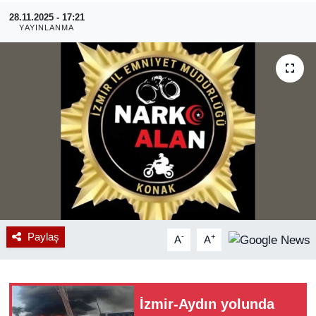
28.11.2025 - 17:21
RESMİ REKLAM
YAYINLANMA
Paylaş
-
+
A
A
İzmir-Aydın yolunda