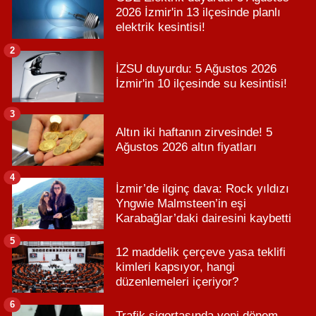
2026 İzmir'in 13 ilçesinde planlı
elektrik kesintisi!
2
İZSU duyurdu: 5 Ağustos 2026
İzmir'in 10 ilçesinde su kesintisi!
3
Altın iki haftanın zirvesinde! 5
Ağustos 2026 altın fiyatları
4
İzmir’de ilginç dava: Rock yıldızı
Yngwie Malmsteen’in eşi
Karabağlar’daki dairesini kaybetti
5
12 maddelik çerçeve yasa teklifi
kimleri kapsıyor, hangi
düzenlemeleri içeriyor?
6
Trafik sigortasında yeni dönem