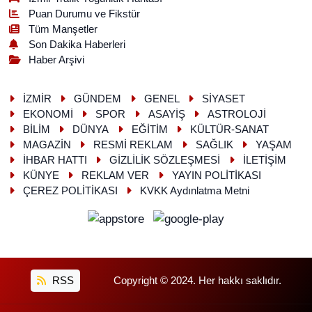
Puan Durumu ve Fikstür
Tüm Manşetler
Son Dakika Haberleri
Haber Arşivi
İZMİR
GÜNDEM
GENEL
SİYASET
EKONOMİ
SPOR
ASAYİŞ
ASTROLOJİ
BİLİM
DÜNYA
EĞİTİM
KÜLTÜR-SANAT
MAGAZİN
RESMİ REKLAM
SAĞLIK
YAŞAM
İHBAR HATTI
GİZLİLİK SÖZLEŞMESİ
İLETİŞİM
KÜNYE
REKLAM VER
YAYIN POLİTİKASI
ÇEREZ POLİTİKASI
KVKK Aydınlatma Metni
RSS
Copyright © 2024. Her hakkı saklıdır.