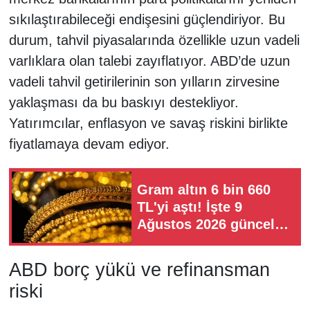
sıkılaştırabileceği endişesini güçlendiriyor. Bu
durum, tahvil piyasalarında özellikle uzun vadeli
varlıklara olan talebi zayıflatıyor. ABD’de uzun
vadeli tahvil getirilerinin son yılların zirvesine
yaklaşması da bu baskıyı destekliyor.
Yatırımcılar, enflasyon ve savaş riskini birlikte
fiyatlamaya devam ediyor.
Gram altın 6 bin 660
TL'yi aştı! İşte 9
Ağustos 2026 güncel
altın fiyatları
ABD borç yükü ve refinansman
riski