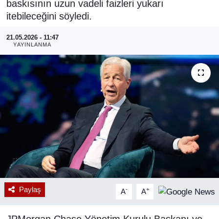
baskısının uzun vadeli faizleri yukarı
itebileceğini söyledi.
RESMİ REKLAM
21.05.2026 - 11:47
YAYINLANMA
Paylaş
-
+
A
A
JPMorgan Chase Yönetim Kurulu Başkanı ve