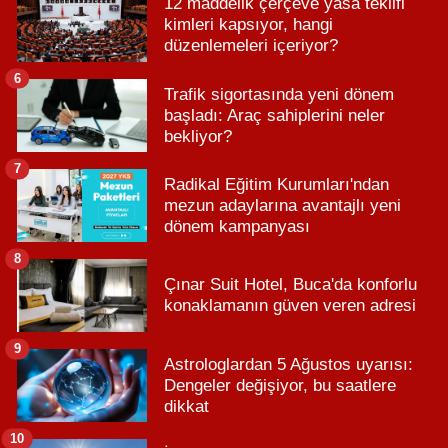
12 maddelik çerçeve yasa teklifi
kimleri kapsıyor, hangi
düzenlemeleri içeriyor?
6
Trafik sigortasında yeni dönem
başladı: Araç sahiplerini neler
bekliyor?
7
Radikal Eğitim Kurumları'ndan
mezun adaylarına avantajlı yeni
dönem kampanyası
8
Çınar Suit Hotel, Buca'da konforlu
konaklamanın güven veren adresi
9
Astrologlardan 5 Ağustos uyarısı:
Dengeler değişiyor, bu saatlere
dikkat
10