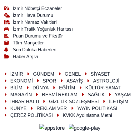
İzmir Nöbetçi Eczaneler
İzmir Hava Durumu
İzmir Namaz Vakitleri
İzmir Trafik Yoğunluk Haritası
Puan Durumu ve Fikstür
Tüm Manşetler
Son Dakika Haberleri
Haber Arşivi
İZMİR
GÜNDEM
GENEL
SİYASET
EKONOMİ
SPOR
ASAYİŞ
ASTROLOJİ
BİLİM
DÜNYA
EĞİTİM
KÜLTÜR-SANAT
MAGAZİN
RESMİ REKLAM
SAĞLIK
YAŞAM
İHBAR HATTI
GİZLİLİK SÖZLEŞMESİ
İLETİŞİM
KÜNYE
REKLAM VER
YAYIN POLİTİKASI
ÇEREZ POLİTİKASI
KVKK Aydınlatma Metni