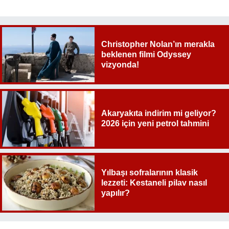
Christopher Nolan’ın merakla
beklenen filmi Odyssey
vizyonda!
Akaryakıta indirim mi geliyor?
2026 için yeni petrol tahmini
Yılbaşı sofralarının klasik
lezzeti: Kestaneli pilav nasıl
yapılır?