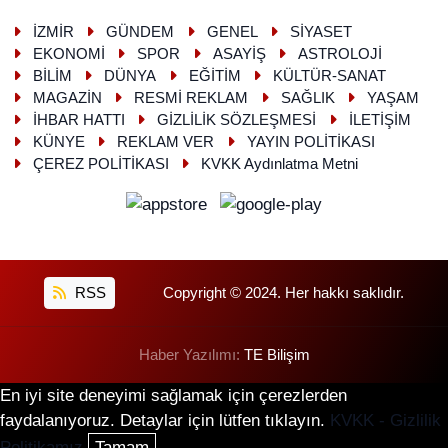
İZMİR
GÜNDEM
GENEL
SİYASET
EKONOMİ
SPOR
ASAYİŞ
ASTROLOJİ
BİLİM
DÜNYA
EĞİTİM
KÜLTÜR-SANAT
MAGAZİN
RESMİ REKLAM
SAĞLIK
YAŞAM
İHBAR HATTI
GİZLİLİK SÖZLEŞMESİ
İLETİŞİM
KÜNYE
REKLAM VER
YAYIN POLİTİKASI
ÇEREZ POLİTİKASI
KVKK Aydınlatma Metni
RSS
Copyright © 2024. Her hakkı saklıdır.
Haber Yazılımı:
TE Bilişim
En iyi site deneyimi sağlamak için çerezlerden
faydalanıyoruz. Detaylar için lütfen tıklayın.
KVKK - Gizlilik
Politikamız
Tamam