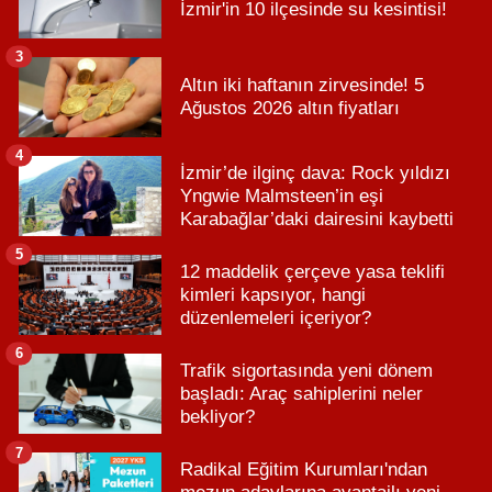
İzmir'in 10 ilçesinde su kesintisi!
3
Altın iki haftanın zirvesinde! 5
Ağustos 2026 altın fiyatları
4
İzmir’de ilginç dava: Rock yıldızı
Yngwie Malmsteen’in eşi
Karabağlar’daki dairesini kaybetti
5
12 maddelik çerçeve yasa teklifi
kimleri kapsıyor, hangi
düzenlemeleri içeriyor?
6
Trafik sigortasında yeni dönem
başladı: Araç sahiplerini neler
bekliyor?
7
Radikal Eğitim Kurumları'ndan