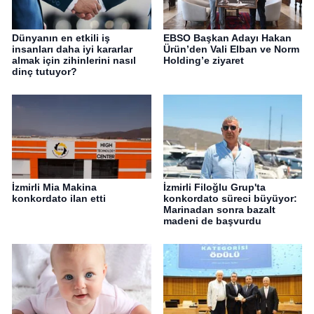
Dünyanın en etkili iş
EBSO Başkan Adayı Hakan
insanları daha iyi kararlar
Ürün’den Vali Elban ve Norm
almak için zihinlerini nasıl
Holding’e ziyaret
dinç tutuyor?
İzmirli Mia Makina
İzmirli Filoğlu Grup'ta
konkordato ilan etti
konkordato süreci büyüyor:
Marinadan sonra bazalt
madeni de başvurdu