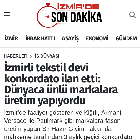
İZMİR
İzmir Nöbetçi Eczaneler
İZMİR
İHBAR HATTI
ASAYİŞ
EKONOMİ
GÜNDEM
İHBAR HATTI
İzmir Hava Durumu
DEPREM
İzmir Namaz Vakitleri
HABERLER
İŞ DÜNYASI
İzmirli tekstil devi
GENEL
İzmir Trafik Yoğunluk Haritası
konkordato ilan etti:
Dünyaca ünlü markalara
EKONOMİ
Puan Durumu ve Fikstür
üretim yapıyordu
SİYASET
Tüm Manşetler
İzmir'de faaliyet gösteren ve Kiğılı, Armani,
SPOR
Son Dakika Haberleri
Versace ile Paulmark gibi markalara fason
üretim yapan Sir Hazır Giyim hakkında
ASAYİŞ
Haber Arşivi
mahkeme tarafından 3 aylık geçici konkordato