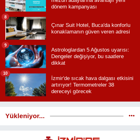
mezun adaylarına avantajlı yeni
dönem kampanyası
8
Çınar Suit Hotel, Buca'da konforlu
konaklamanın güven veren adresi
9
Astrologlardan 5 Ağustos uyarısı:
Dengeler değişiyor, bu saatlere
dikkat
10
İzmir'de sıcak hava dalgası etkisini
artırıyor! Termometreler 38
dereceyi görecek
Yükleniyor...