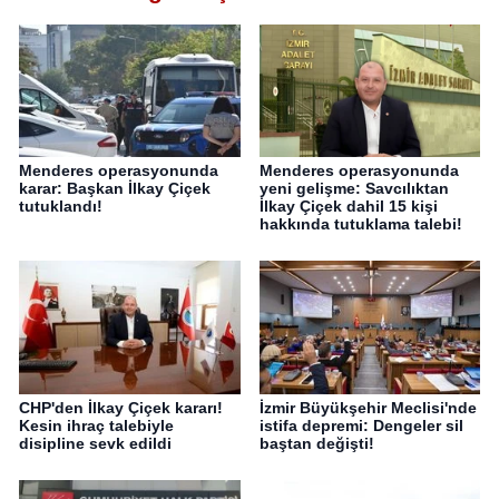
Menderes operasyonunda
Menderes operasyonunda
karar: Başkan İlkay Çiçek
yeni gelişme: Savcılıktan
tutuklandı!
İlkay Çiçek dahil 15 kişi
hakkında tutuklama talebi!
CHP'den İlkay Çiçek kararı!
İzmir Büyükşehir Meclisi'nde
Kesin ihraç talebiyle
istifa depremi: Dengeler sil
disipline sevk edildi
baştan değişti!