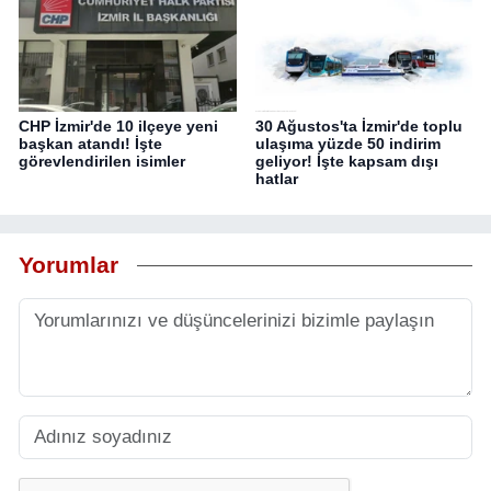
CHP İzmir'de 10 ilçeye yeni
30 Ağustos'ta İzmir'de toplu
başkan atandı! İşte
ulaşıma yüzde 50 indirim
görevlendirilen isimler
geliyor! İşte kapsam dışı
hatlar
Yorumlar