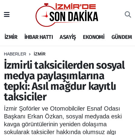
İZMİR
İzmir Nöbetçi Eczaneler
İZMİR
İHBAR HATTI
ASAYİŞ
EKONOMİ
GÜNDEM
İHBAR HATTI
İzmir Hava Durumu
DEPREM
İzmir Namaz Vakitleri
HABERLER
İZMİR
İzmirli taksicilerden sosyal
GENEL
İzmir Trafik Yoğunluk Haritası
medya paylaşımlarına
tepki: Asıl mağdur kayıtlı
EKONOMİ
Puan Durumu ve Fikstür
taksiciler
SİYASET
Tüm Manşetler
İzmir Şoförler ve Otomobilciler Esnaf Odası
SPOR
Son Dakika Haberleri
Başkanı Erkan Özkan, sosyal medyada eski
kavga görüntülerinin yeniden dolaşıma
ASAYİŞ
Haber Arşivi
sokularak taksiciler hakkında olumsuz algı