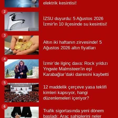
elektrik kesintisi!
2
İZSU duyurdu: 5 Ağustos 2026
İzmir'in 10 ilçesinde su kesintisi!
3
Altın iki haftanın zirvesinde! 5
Ağustos 2026 altın fiyatları
4
İzmir’de ilginç dava: Rock yıldızı
Yngwie Malmsteen’in eşi
Karabağlar’daki dairesini kaybetti
5
12 maddelik çerçeve yasa teklifi
kimleri kapsıyor, hangi
düzenlemeleri içeriyor?
6
Trafik sigortasında yeni dönem
başladı: Araç sahiplerini neler