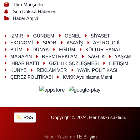
Tüm Manşetler
Son Dakika Haberleri
Haber Arşivi
İZMİR
GÜNDEM
GENEL
SİYASET
EKONOMİ
SPOR
ASAYİŞ
ASTROLOJİ
BİLİM
DÜNYA
EĞİTİM
KÜLTÜR-SANAT
MAGAZİN
RESMİ REKLAM
SAĞLIK
YAŞAM
İHBAR HATTI
GİZLİLİK SÖZLEŞMESİ
İLETİŞİM
KÜNYE
REKLAM VER
YAYIN POLİTİKASI
ÇEREZ POLİTİKASI
KVKK Aydınlatma Metni
RSS
Copyright © 2024. Her hakkı saklıdır.
Haber Yazılımı:
TE Bilişim