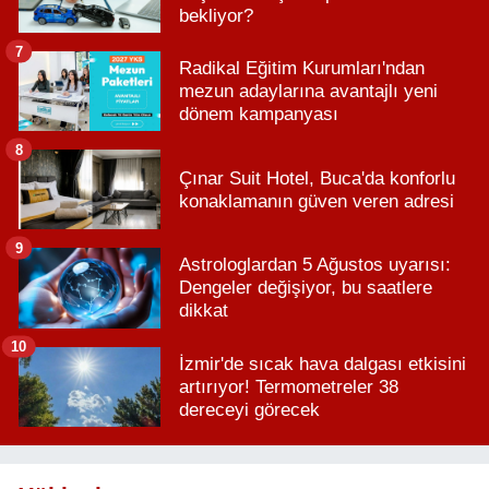
bekliyor?
7
Radikal Eğitim Kurumları'ndan
mezun adaylarına avantajlı yeni
dönem kampanyası
8
Çınar Suit Hotel, Buca'da konforlu
konaklamanın güven veren adresi
9
Astrologlardan 5 Ağustos uyarısı:
Dengeler değişiyor, bu saatlere
dikkat
10
İzmir'de sıcak hava dalgası etkisini
artırıyor! Termometreler 38
dereceyi görecek