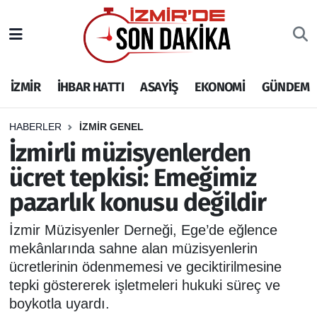
İZMİR
İzmir Nöbetçi Eczaneler
İZMİR
İHBAR HATTI
ASAYİŞ
EKONOMİ
GÜNDEM
İHBAR HATTI
İzmir Hava Durumu
DEPREM
İzmir Namaz Vakitleri
HABERLER
İZMİR GENEL
İzmirli müzisyenlerden
GENEL
İzmir Trafik Yoğunluk Haritası
ücret tepkisi: Emeğimiz
pazarlık konusu değildir
EKONOMİ
Puan Durumu ve Fikstür
İzmir Müzisyenler Derneği, Ege’de eğlence
SİYASET
Tüm Manşetler
mekânlarında sahne alan müzisyenlerin
ücretlerinin ödenmemesi ve geciktirilmesine
SPOR
Son Dakika Haberleri
tepki göstererek işletmeleri hukuki süreç ve
boykotla uyardı.
ASAYİŞ
Haber Arşivi