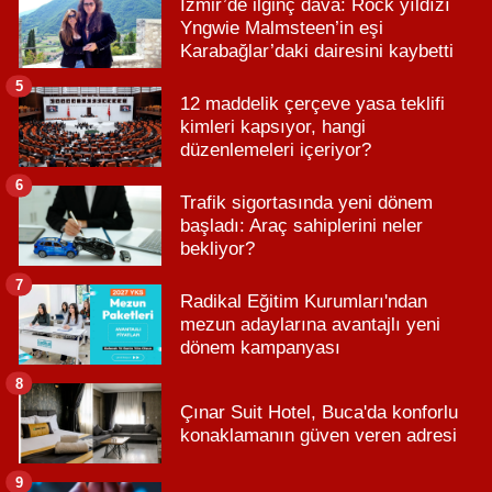
İzmir’de ilginç dava: Rock yıldızı
Yngwie Malmsteen’in eşi
Karabağlar’daki dairesini kaybetti
5
12 maddelik çerçeve yasa teklifi
kimleri kapsıyor, hangi
düzenlemeleri içeriyor?
6
Trafik sigortasında yeni dönem
başladı: Araç sahiplerini neler
bekliyor?
7
Radikal Eğitim Kurumları'ndan
mezun adaylarına avantajlı yeni
dönem kampanyası
8
Çınar Suit Hotel, Buca'da konforlu
konaklamanın güven veren adresi
9