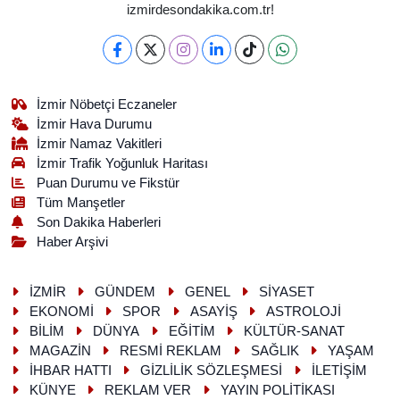
izmirdesondakika.com.tr!
İzmir Nöbetçi Eczaneler
İzmir Hava Durumu
İzmir Namaz Vakitleri
İzmir Trafik Yoğunluk Haritası
Puan Durumu ve Fikstür
Tüm Manşetler
Son Dakika Haberleri
Haber Arşivi
İZMİR
GÜNDEM
GENEL
SİYASET
EKONOMİ
SPOR
ASAYİŞ
ASTROLOJİ
BİLİM
DÜNYA
EĞİTİM
KÜLTÜR-SANAT
MAGAZİN
RESMİ REKLAM
SAĞLIK
YAŞAM
İHBAR HATTI
GİZLİLİK SÖZLEŞMESİ
İLETİŞİM
KÜNYE
REKLAM VER
YAYIN POLİTİKASI