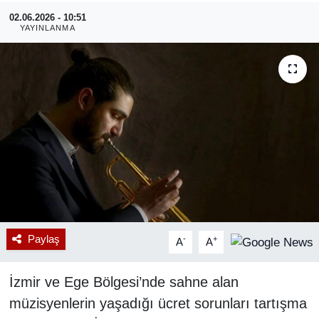
02.06.2026 - 10:51
RESMİ REKLAM
YAYINLANMA
Paylaş
-
+
A
A
İzmir ve Ege Bölgesi’nde sahne alan
müzisyenlerin yaşadığı ücret sorunları tartışma