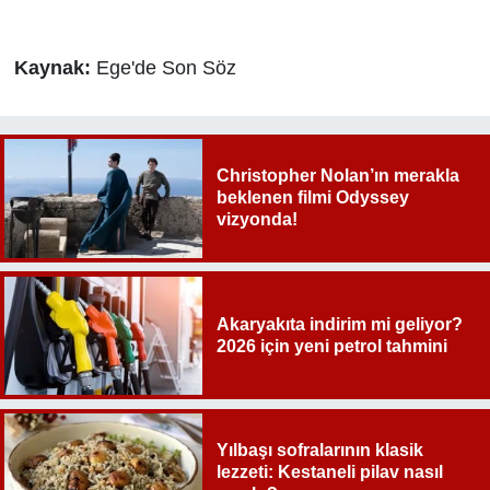
Kaynak:
Ege'de Son Söz
Christopher Nolan’ın merakla
beklenen filmi Odyssey
vizyonda!
Akaryakıta indirim mi geliyor?
2026 için yeni petrol tahmini
Yılbaşı sofralarının klasik
lezzeti: Kestaneli pilav nasıl