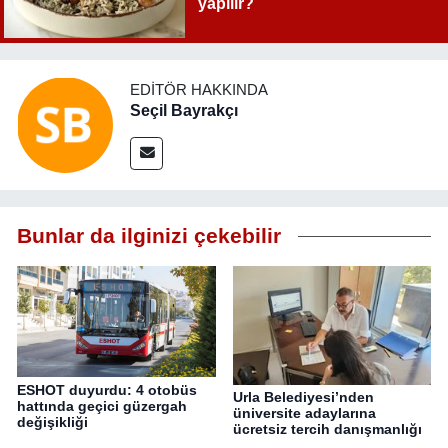
yapılır?
EDITÖR HAKKINDA
Seçil Bayrakçı
Bunlar da ilginizi çekebilir
ESHOT duyurdu: 4 otobüs
Urla Belediyesi’nden
hattında geçici güzergah
üniversite adaylarına
değişikliği
ücretsiz tercih danışmanlığı