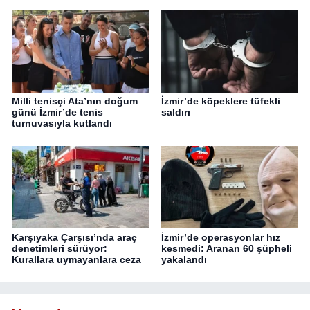
Milli tenisçi Ata’nın doğum
İzmir’de köpeklere tüfekli
günü İzmir’de tenis
saldırı
turnuvasıyla kutlandı
Karşıyaka Çarşısı’nda araç
İzmir’de operasyonlar hız
denetimleri sürüyor:
kesmedi: Aranan 60 şüpheli
Kurallara uymayanlara ceza
yakalandı